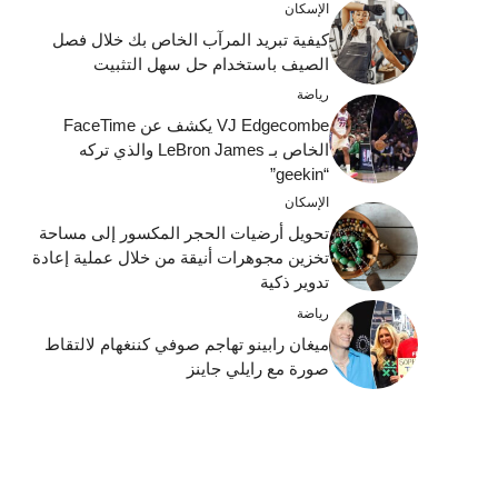
الإسكان
كيفية تبريد المرآب الخاص بك خلال فصل
الصيف باستخدام حل سهل التثبيت
رياضة
VJ Edgecombe يكشف عن FaceTime
الخاص بـ LeBron James والذي تركه
“geekin”
الإسكان
تحويل أرضيات الحجر المكسور إلى مساحة
تخزين مجوهرات أنيقة من خلال عملية إعادة
تدوير ذكية
رياضة
ميغان رابينو تهاجم صوفي كننغهام لالتقاط
صورة مع رايلي جاينز