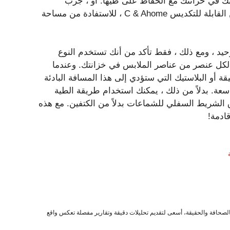
تك في خزانتك مع الحفاظ على طيها. أو ، جرب
مكعبات التخزين القابلة للتكديس ، مثل أرفف مكعبات التخزين القابلة للتكديس C & Ahome ، للاستفادة من مساحة
وحيد ، ومع ذلك ، فقط تأكد من أنك تستخدم النوع
 لكل عنصر من عناصر الملابس في خزانتك. وعندما
قة أو البلاستيك التي ستؤدي إلى هذا المسافة البادئة
اسعة. بدلاً من ذلك ، يمكنك استخدام طريقة الطية
 الشريط السفلي للشماعات بدلاً من الكتفين. مع هذه
ادمة!
صحافة والحقيقة، أسعى لتقديم تحليلات دقيقة وتقارير مفصلة تعكس واقع