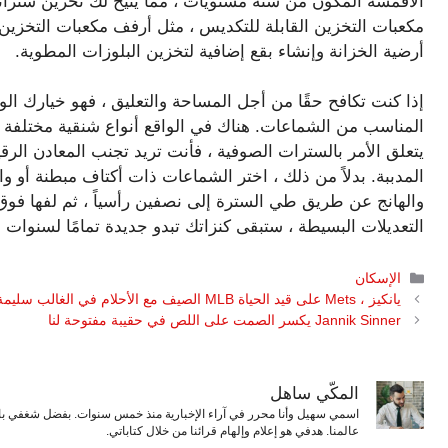
الأقمشة المكون من ستة مستويات ، مما يتيح لك تخزين سترا
أرضية الخزانة وإنشاء بقع إضافية لتخزين البلوزات المطوية.
إذا كنت تكافح حقًا من أجل المساحة والتعليق ، فهو خيارك ال
المناسب من الشماعات. هناك في الواقع أنواع شنقية مختلفة
يتعلق الأمر بالسترات الصوفية ، فأنت تريد تجنب المعادن الرقي
المدببة. بدلاً من ذلك ، اختر الشماعات ذات أكتاف مبطنة أو و
والهانج عن طريق طي السترة إلى نصفين رأسياً ، ثم لفها فوق
التعديلات البسيطة ، ستبقى كنزاتك تبدو جديدة تمامًا لسنوات ق
التصنيفات
الإسكان
يانكيز ، Mets على قيد الحياة MLB الصيف مع الأحلام في الغالب سليمة
Jannik Sinner يكسر الصمت على اللص في حقيبة مفتوحة لنا
المكّي ساهل
اسمي سهيل وأنا محرر في آراء الإخبارية منذ خمس سنوات. بفضل شغفي بال
عالمنا. هدفي هو إعلام وإلهام قرائنا من خلال كتاباتي.