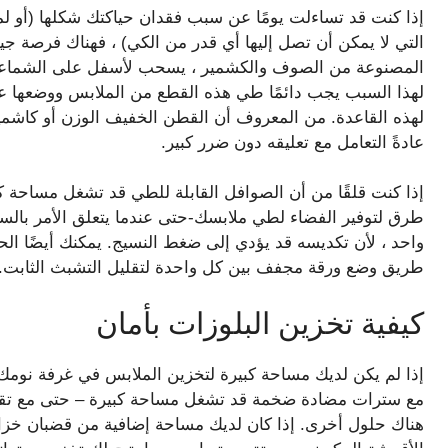
إذا كنت قد تساءلت يومًا عن سبب فقدان حياكتك ​​شكلها (أو ل
التي لا يمكن أن تصل إليها أي قدر من الكي) ، فهناك فرصة جيد
المصنوعة من الصوف والكشمير ، يسحب لأسفل على الشماعات ،
لهذا السبب يجب دائمًا طي هذه القطع من الملابس ووضعها عل
لهذه القاعدة. من المعروف أن القطن الخفيف الوزن أو كاشمير 
عادةً التعامل مع تعليقه دون ضرر كبير.
إذا كنت قلقًا من أن الصوافل القابلة للطي قد تشغل مساحة كبي
طرق لتوفير الفضاء لطي ملابسك-حتى عندما يتعلق الأمر بال
واحد ، لأن تكديسه قد يؤدي إلى ضغط النسيج. يمكنك أيضًا ا
طريق وضع ورقة مجفف بين كل واحدة لتقليل التشبث الثابت.
كيفية تخزين البلوزات بأمان
إذا لم يكن لديك مساحة كبيرة لتخزين الملابس في غرفة نومك 
مع سترات مضادة ضخمة قد تشغل مساحة كبيرة – حتى مع تقنيات
هناك حلول أخرى. إذا كان لديك مساحة إضافية من قضبان خزان