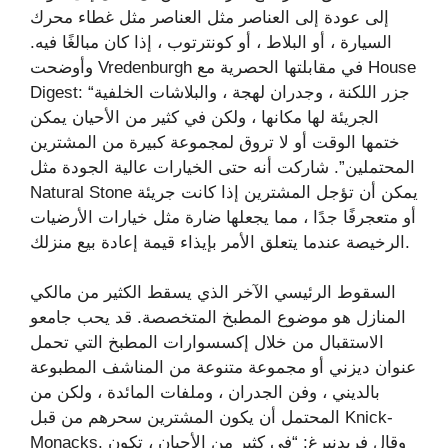
إلى عودة إلى العناصر مثل العناصر مثل غطاء محرك
السيارة ، أو البلاط ، أو كونترتوب ، إذا كان مبالغًا فيه.
وأوضحت Vredenburgh في مقابلتها الحصرية مع House
Digest: “جزر اللكنة ، وجدران لهجة ، والبلاشات الخلفية
الجريئة لها مكانها ، ولكن في كثير من الأحيان يمكن
ختمها الوقت أو لا تروق لمجموعة كبيرة من المشترين
المحتملين”. شاركت أنه حتى الخيارات عالية الجودة مثل
Natural Stone يمكن أن تؤجل المشترين إذا كانت جريئة
أو متعجرفًا جدًا ، مما يجعلها ضارة مثل خيارات الأرضيات
الرخيصة عندما يتعلق الأمر بإيذاء قيمة إعادة بيع منزلك.
السقوط الرئيسي الآخر الذي يسقط الكثير من مالكي
المنازل هو موضوع المطبخ المتخصصة. قد يحب جامعو
الاستقبال من خلال إكسسوارات المطبخ التي تحمل
عنوان ديزني أو مجموعة متنوعة من المناشف المطبوعة
بالديني ، وفن الجدران ، وملفات المائدة ، ولكن من
المحتمل أن يكون المشترين سحرهم من قبل Knick-
Monacks. وقال فريدنبرغ: “في كثير من الأحيان ، تكون