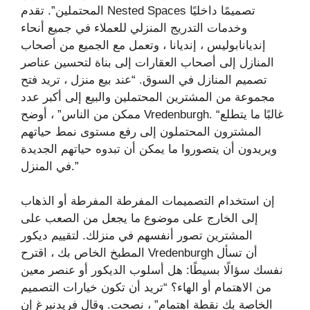
المحتملين”. تقدم Nested Spaces تصميمًا داخليًا
وخدمات التدريج المنزلي للعملاء في جميع أنحاء
إنديانابوليس ، إنديانا ، وتعمل مع الجميع من أصحاب
المنازل إلى أصحاب العقارات إلى بناة لتحسين عناصر
تصميم المنازل في السوق. “عند بيع منزل ، تريد فتح
مجموعة من المشترين المحتملين والبيع إلى أكبر عدد
ممكن من الناس” ، أوضح Vredenburgh. “غالبًا ما يتطلع
المشترون المحتملون إلى رفع مستوى نمط حياتهم
ويريدون أن يتصوروا ما يمكن أن تبدوه حياتهم الجديدة
في المنزل.”
إن استخدام التصميمات المفرطة المفرطة أو الذهاب
إلى الخارج على موضوع ما يجعل من الصعب على
المشترين تصور أنفسهم في منزلك. لتقييم ديكور
المطبخ الخاص بك ، اقترح Vredenburgh أن تسأل
نفسك سؤالًا بسيطًا: هل أسلوب الديكور أو عنصر معين
من الاهتمام أو الهاء؟ “تريد أن تكون خيارات التصميم
الخاصة بك نقطة اهتمام” ، نصحت. وقال فريدنبرغ إن