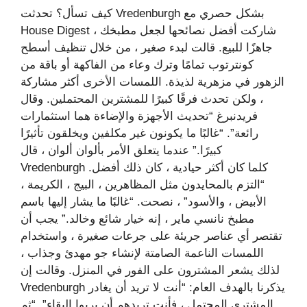
كيف تسأل؟ تحدثت Vredenburgh بشكل حصري مع
House Digest ، شاركت أفضل نصائحها لجعل مطبخك
جاهزًا للبيع. قالت لبدء صغير ، من خلال تنظيف أسطح
كونترتوب تمامًا وترك وعاء من الفاكهة أو باقة من
الزهور في مزهرية لذيذة. اللمسات الأخرى أكثر مشاركة
، ولكن تحدث فرقًا كبيرًا للمشترين المحتملين. وقال
فريدنبرغ “تحديث الأجهزة والإضاءة هما استثمارات
رائعة”. “غالبًا ما يكونون غير مكلفين ويخلقون تأثيرًا
كبيرًا.” عندما يتعلق الأمر بألوان ألوان ، قال
Vredenburgh كلما كان أكثر حيادية ، كان ذلك أفضل.
“التزم بالمحايدون مثل المظاهرين ، البيج ، الكريمة ،
الأبيض ، والأسود” ، نصحت. “غالبًا ما يشار إليها باسم
مطبخ نانسي ماير ، إنه خيار شائع وخالد.” يجب أن
تقتصر أي عناصر جريئة على جرعات صغيرة ، واستخدام
اللمسات الناعمة الصامتة لإنشاء جو مهدئ وجذاب ،
لذلك يشعر المشترون على الفور في المنزل. وقالت إن
Vredenburgh يذكرنا بالهدف العام: “أنت لا تريد أن يغادر
المشتري المحتمل ، فأنت تريدهم أن يريوا البقاء”. “ثم