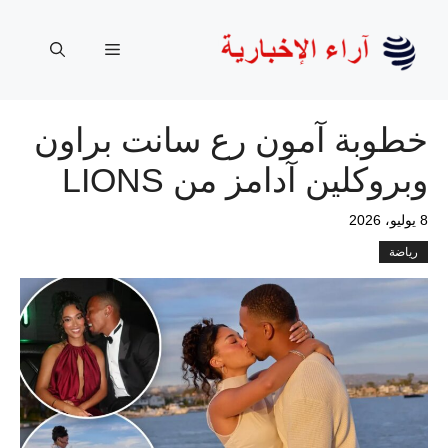
نتقل
لى
القائمة
لمحتوى
خطوبة آمون رع سانت براون
وبروكلين آدامز من LIONS
8 يوليو، 2026
رياضة