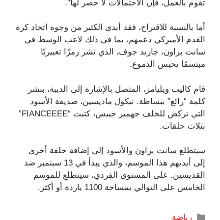
تقوم بالعمل، فإن الاحتمالات لا حصر لها”.
أما بالنسبة للاقتراح، فقد أبدى الكثير من وجوه اتحاد كرة
القدم الأميركي دعمهم، بما في ذلك لاعب الوسط في
سانت براون، جاريد جوف، الذي نشر رمزًا تعبيريًا
مبتسمًا يحبس الدموع.
قام كاليب ويليامز، المتصل بالإشارة إلى الدببة، بنشر
كلمة “رائع” ببساطة. نيكول ماديسين، صديقة الأسود
التي تركض للخلف جهمير جيبس، كتبت “FIANCEEEE”
بثلاث حلقات.
سيتطلع سانت براون والأسود إلى إضافة حلقة أخرى
إلى أيديهم هذا الموسم، والذي يبدأ في 13 سبتمبر ضد
القديسين. على المستوى الفردي، سيتطلع للموسم
الخامس على التوالي بمساحة 1100 ياردة أو أكثر.
التصنيفات
رياضة