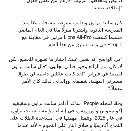
الأبيض ومحاطين بترتيب الأزهار من نفس اللون:
“إنطلاقة صعبة”.
كان سانت براون وآدامز، ممرضة مسجلة، معًا منذ
المدرسة الثانوية واشتريا منزلًا معًا في العام الماضي،
حسبما كشفت Lions All-Pro مرتين في مقابلة مع
People في وقت سابق من هذا العام.
“من الواضح أنه يتعين عليك اختيار ما تظهره للجميع. لكن
لا، كان من الرائع وجود فتاتي بجانبي، “قال سانت براون
للمنفذ في فبراير. “لقد كانت عائلتي داعمة لي طوال
مسيرتي المهنية. شقيقاي ووالداي. لذلك كان الأمر
مذهلاً.”
وفقًا لمجلة People، ساعد آدامز سانت براون وشقيقيه،
إكوانيموس وأوزوريس، في إنشاء مؤسسة سانت براون
في عام 2025. وتتمثل مهمتها في “مساعدة الطلاب على
النجاح أكاديميًا وإطلاق النار على النجوم – لأنه عندما