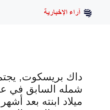
نتقل
لى
لمحتوى
داك بريسكوت, يجتم
شمله السابق في عي
ميلاد ابنته بعد أشهر