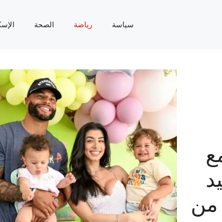
سياسة
رياضة
الصحة
الإسك
ع
د
 من