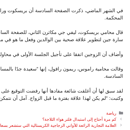
في الشهر الماضي، ذكرت الصفحة السادسة أن بريسكوت ورامو
المحكمة.
قال محامي بريسكوت، ليفي جي مكاثرن الثاني، للصفحة الساد
سارة جين لتطوير علاقة صحية بين الوالدين وفعل ما هو في م
وأضاف أن الزوجين اتفقا على تأجيل الجلسة الأولى في محاول
وقالت محامية راموس، ريمون رافول، إنها “سعيدة جدًا بالمسا
السادسة.
وكتبت: “لم يكن لهذا علاقة بفترة ما قبل الزواج. آمل أن نتمكن
التصنيفات
رياضة
كم مرة أحتاج إلى استبدال فلتر هواء الثلاجة؟
العلامة التجارية الرائعة للأواني الزجاجية الكريستالية التي ستشعر بسع