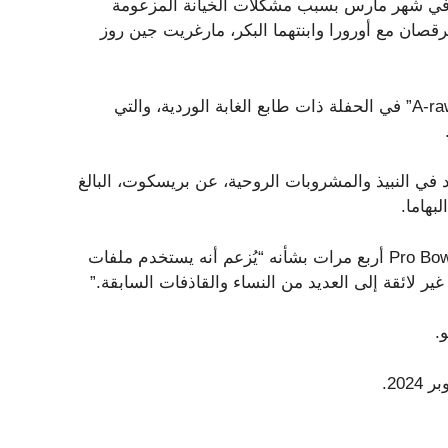
 في شهر مارس بسبب مشكلات الخيانة المزعومة
قصان مع أورورا وابنتهما البكر، مارغريت جين روز
ارتدى بريسكوت وراموس قمصانًا متطابقة مكتوب عليها “A-rawr-a” في الحفلة ذات طابع الغابة الوردية، والتي
امًا، وهو متخصص معتمد في النبيذ والمشروبات الروحية، عن بريسكوت، البالغ
بالنسبة الى الصفحة السادسة، ورد أن راموس واجه لاعب Pro Bowler أربع مرات بشأنه “يُزعم أنه يستخدم ملفات
 لائقة إلى العديد من النساء والقاذفات السابقة.”