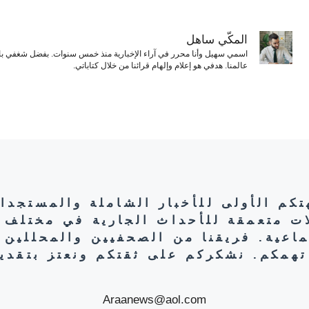
المكّي ساهل
اسمي سهيل وأنا محرر في آراء الإخبارية منذ خمس سنوات. بفضل شغفي بال
عالمنا. هدفي هو إعلام وإلهام قرائنا من خلال كتاباتي.
هتكم الأولى للأخبار الشاملة والمستجدا
ات متعمقة للأحداث الجارية في مختلف 
تماعية. فريقنا من الصحفيين والمحللين 
تهمكم. نشكركم على ثقتكم ونعتز بتقديم
Araanews@aol.com