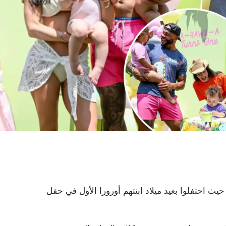
 و Sarah Jane Ramos جبهة موحدة حيث احتفلوا بعيد ميلاد ابنتهم أورورا الأول في حفل