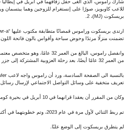
شارك راموس، الذي ألغى حفل زفافهما في أبريل في إيطاليا
للاعب كاوبويز، صورًا على إنستغرام للزوجين وهما يبتسمان وير
بريسكوت (MJ)، 2.
تضمنت منزلًا مرتدًا وحوض سباحة وأقواس بالون فاتحة اللون.
وانفصل راموس، البالغ من العمر 32 ع
من العمر 32 عامًا أيضًا، بعد رحلة العزوبية المشتركة إلى جزر البهاما.
تعريف متخفية على وسائل التواصل الاجتماعي لإرسال رسائل غير
وكان من المقرر أن يعقدا قرانهما في 10 أبريل في بحيرة كومو.
تم ربط الثنائي لأول مرة في عام 2023، وتم خطوبتهما في أكتوبر 2024.
لم يتطرق بريسكوت إلى الوضع علنًا.