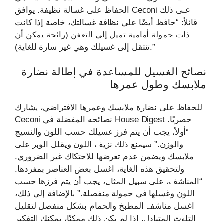
الحفاظ على غسالة نظيفة. يوافق Ceconi على ذلك
قائلاً: “حافظ أيضًا على نظافة غسالتك، خاصة إذا كانت
ذات حمولة أمامية تميل إلى التعفن (رائحة يمكن أن
تنتقل إلى غسيلك وهي غير سارة للغاية).”
نصائح الغسيل للمساعدة في إطالة نضارة
ملابسك وطول عمرها
للحفاظ على نضارة ملابسك وعمرها الافتراضي، يشارك
Ceconi نصائحه المفضلة في House Digest حصريًا.
“أولاً، يجب أن يتم فرز غسيلك حسب اللون والنسيج
والوزن.” سيمنع ذلك نزيف اللون ويقلل الوبر على
ملابسك ويضمن عدم تعرضها للاحتكاك غير الضروري.
ولتحقيق هذه الغاية، اغسل بعض العناصر بمفردها.
“المناشف، على سبيل المثال، يجب أن يتم فرزها حسب
اللون وغسلها في حمولة منفصلة.” بالإضافة إلى ذلك،
اغسل مناشف المطبخ والحمام بشكل منفصل لتقليل
التلوث المتبادل. إذا لم يكن ذلك ممكنًا، يمكنك التفكير