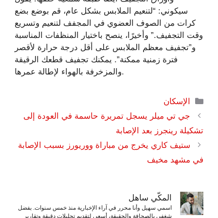
سيكوني: “لتنعيم الملابس بشكل عام، قم بوضع بضع
كرات من الصوف العضوي في المجفف لتنعيم وتسريع
وقت التجفيف.” وأخيرًا، ينصح باختيار المنظفات المناسبة
و”تجفيف معظم الملابس على أقل درجة حرارة لأقصر
فترة زمنية ممكنة”. يمكنك تجفيف قطعك الرقيقة
والمزخرفة بالهواء لإطالة عمرها.
التصنيفات
الإسكان
جي تي ميلر يسجل تمريرة حاسمة في العودة إلى
تشكيلة رينجرز بعد الإصابة
ستيف كاري يخرج من مباراة ووريورز بسبب الإصابة
في مشهد مخيف
المكّي ساهل
اسمي سهيل وأنا محرر في آراء الإخبارية منذ خمس سنوات. بفضل
شغفي بالصحافة والحقيقة، أسعى لتقديم تحليلات دقيقة وتقارير