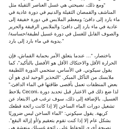
“ومع ذلك، نصيحتي هي غسل العناصر الثقيلة مثل
المناشف والقمصان الثقيلة والدنيم في دورة عادية في
ماء بارد إلى دافئ؛ ومعظم الملابس في دورة خفيفة إلى
عادية في ماء بارد إلى دافئ؛ والملابس الرقيقة والحرير
والصوف القابل للغسل في دورة غسيل لطيفة/حساسة/
يدوية في ماء بارد إلى بارد.”
باختصار، “… عندما يتعلق الأمر بحماية القماش، فإن
الحرارة الأقل والاحتكاك الأقل هو الأفضل بالتأكيد”، كما
يقول سيكوني. في الأساس، ستحمي الدورة اللطيفة
ملابسك من التآكل المبكر. “التحذير الوحيد لدي هو أن
بعض المنظفات تعمل بأقصى طاقتها في الماء الدافئ،”
يلاحظ Ceconi، لذا ضع ذلك في الاعتبار قبل تحديد دورة
الغسيل. بالإضافة إلى ذلك، سوف ترغب في الابتعاد عن
تشغيل دورات الماء الساخن إلا إذا كانت رائحة قطعك
كريهة. يقول سيكوني: “الماء الساخن ليس ضروريًا
بشكل عام إلا إذا كنت تقوم بتعقيم و/أو إزالة البقع”.
نصيحة أخرى للحفاظ على رائحة غسيلك منعشة هي