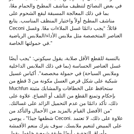
في بعض النصائح لتنظيف مناشف المطبخ والحمام معًا،
بما في ذلك المعالجة المسبقة لبقع الشحوم على
مناشف المطبخ أولاً واختيار المنظف المناسب. يتابع
Ceconi قائلاً: “يجب دائمًا غسل الملاءات معًا. وغسل
العناصر المتخصصة مثل ملابس الأداء/الملابس الرياضية
في حمولتها الخاصة.”
بالنسبة للقطع الأقل صلابة، يقول سيكوني: “يجب أيضًا
غسل العناصر الحساسة (بما في ذلك الملابس الداخلية
وملابس السباحة) في حمولة مخصصة”. أكياس غسيل
شبكية على شكل قرص العسل مكونة من 3 قطع من
Muchfun ستحافظ على الخطافات والمشابك مثبتة
بإحكام وتمنع القطع من التلف أو الضياع. علاوة على
ذلك، تأكد دائمًا من عدم التحميل الزائد على غسالتك.
“من الأفضل القيام بالمزيد من الأحمال والتأكد من
شطفها جيدًا” ، يوصي Ceconi. علاوة على ذلك، لا تعتمد
على المبيض لتنعيم ملابسك. سوف يترك منعم الأقمشة
وأوراق التجفيف أيضًا طبقة شمعية خلفها. يقول