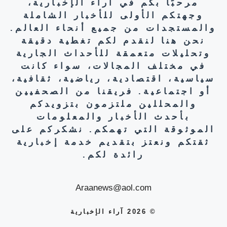
مرحبًا بكم في آراء الإخبارية،
وجهتكم الأولى للأخبار الشاملة
والمستجدات من جميع أنحاء العالم.
نحن هنا لنقدم لكم تغطية دقيقة
وتحليلات متعمقة للأحداث الجارية
في مختلف المجالات، سواء كانت
سياسية، اقتصادية، رياضية، ثقافية،
أو اجتماعية. فريقنا من الصحفيين
والمحللين ملتزمون بتزويدكم
بأحدث الأخبار والمعلومات
الموثوقة التي تهمكم. نشكركم على
ثقتكم ونعتز بتقديم خدمة إخبارية
رائدة لكم.
Araanews@aol.com
© 2026 آراء الإخبارية