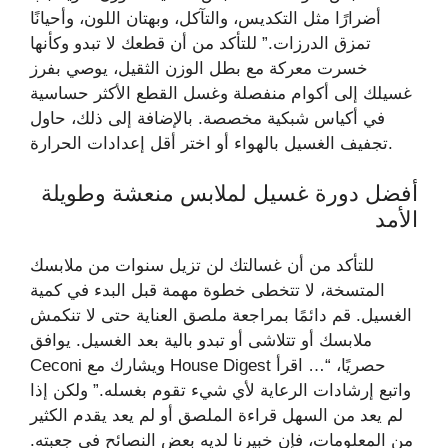
أضرارًا مثل التكديس، والتآكل، وبهتان اللون، وأحيانًا
تمزق الدرزات.” للتأكد من أن قطعك لا تبدو وكأنها
خسرت معركة مع بطل الوزن الثقيل، يوصي بفرز
غسيلك إلى أكوام منفصلة وغسل القطع الأكثر حساسية
في أكياس شبكية مخصصة. بالإضافة إلى ذلك، حاول
تجفيف الغسيل بالهواء أو اختر أقل إعدادات الحرارة.
أفضل دورة غسيل لملابس منعشة وطويلة
الأمد
للتأكد من أن غسالتك لن تزيل سنوات من ملابسك
المتسخة، لا تتخطى خطوة مهمة قبل البدء في كمية
الغسيل. قم دائمًا بمراجعة ملصق العناية حتى لا تنكمش
ملابسك أو تتلاشى أو تبدو بالية بعد الغسيل. يوافق
Ceconi ويشارك مع House Digest حصريًا، “… اقرأ
واتبع إرشادات الرعاية لأي شيء تقوم بغسله.” ولكن إذا
لم يعد من السهل قراءة الملصق أو لم يعد يقدم الكثير
من المعلومات، فإن خبيرنا لديه بعض النصائح في جعبته.