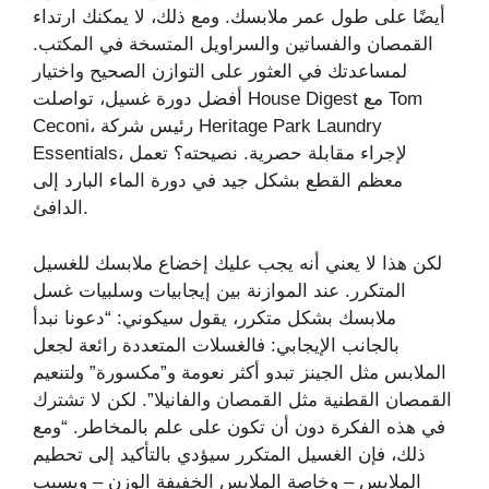
أيضًا على طول عمر ملابسك. ومع ذلك، لا يمكنك ارتداء
القمصان والفساتين والسراويل المتسخة في المكتب.
لمساعدتك في العثور على التوازن الصحيح واختيار
أفضل دورة غسيل، تواصلت House Digest مع Tom
Ceconi، رئيس شركة Heritage Park Laundry
Essentials، لإجراء مقابلة حصرية. نصيحته؟ تعمل
معظم القطع بشكل جيد في دورة الماء البارد إلى
الدافئ.
لكن هذا لا يعني أنه يجب عليك إخضاع ملابسك للغسيل
المتكرر. عند الموازنة بين إيجابيات وسلبيات غسل
ملابسك بشكل متكرر، يقول سيكوني: “دعونا نبدأ
بالجانب الإيجابي: فالغسلات المتعددة رائعة لجعل
الملابس مثل الجينز تبدو أكثر نعومة و”مكسورة” ولتنعيم
القمصان القطنية مثل القمصان والفانيلا”. لكن لا تشترك
في هذه الفكرة دون أن تكون على علم بالمخاطر. “ومع
ذلك، فإن الغسيل المتكرر سيؤدي بالتأكيد إلى تحطيم
الملابس – وخاصة الملابس الخفيفة الوزن – ويسبب