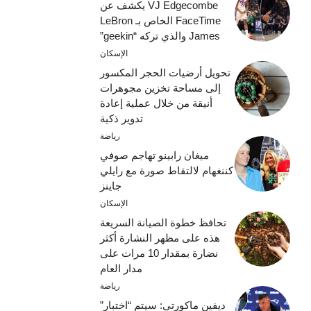
VJ Edgecombe يكشف عن
FaceTime الخاص بـ LeBron
James والذي تركه “geekin”
الإسكان
تحويل أرضيات الحجر المكسور
إلى مساحة تخزين مجوهرات
أنيقة من خلال عملية إعادة
تدوير ذكية
رياضة
ميغان رابينو تهاجم صوفي
كننغهام لالتقاط صورة مع رايلي
جاينز
الإسكان
تحافظ خطوة الصيانة السريعة
هذه على مظهر النشارة أكثر
نضارة بمقدار 10 مرات على
مدار العام
رياضة
ديفين ماكورتي: سيتم “اختبار”