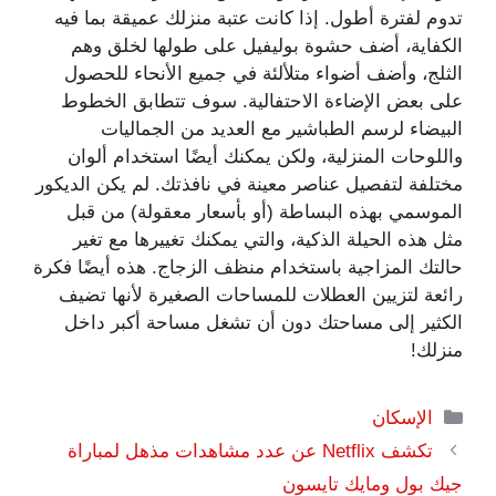
تدوم لفترة أطول. إذا كانت عتبة منزلك عميقة بما فيه
الكفاية، أضف حشوة بوليفيل على طولها لخلق وهم
الثلج، وأضف أضواء متلألئة في جميع الأنحاء للحصول
على بعض الإضاءة الاحتفالية. سوف تتطابق الخطوط
البيضاء لرسم الطباشير مع العديد من الجماليات
واللوحات المنزلية، ولكن يمكنك أيضًا استخدام ألوان
مختلفة لتفصيل عناصر معينة في نافذتك. لم يكن الديكور
الموسمي بهذه البساطة (أو بأسعار معقولة) من قبل
مثل هذه الحيلة الذكية، والتي يمكنك تغييرها مع تغير
حالتك المزاجية باستخدام منظف الزجاج. هذه أيضًا فكرة
رائعة لتزيين العطلات للمساحات الصغيرة لأنها تضيف
الكثير إلى مساحتك دون أن تشغل مساحة أكبر داخل
منزلك!
التصنيفات
الإسكان
تكشف Netflix عن عدد مشاهدات مذهل لمباراة
جيك بول ومايك تايسون