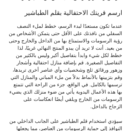
ارسم قريتك الاحتفالية بقلم الطباشير
عندما تكون مستعدًا لبدء الرسم، خطط لملء النصف
السفلي من نافذتك على الأقل حتى يتمكن الأشخاص من
رؤية الرسومات والاستمتاع بها من الداخل والخارج وحتى
من بعيد. أنت لا تريد أن يبدو المنتج النهائي غريبًا، لذا
خطط لكل شيء وابدأ بتفاصيل أكبر وليس بالكثير من
التفاصيل الصغيرة. قم بإضافة منازل احتفالية وأشجار
وزهور ورقائق ثلج وشخصيات وأي عناصر أخرى تريدها،
وقم بتزيينها بالأنماط بدلاً من ملء المباني والمنازل التي
ترسمها بالكامل. في الواقع، جزء من الراحة التي تتمتع
بها هذه الأعمال اليدوية يأتي من ضوء منزلك الذي يضيء
الرسومات من الخارج ويلقي أيضًا انعكاسات على
الزجاج بالداخل.
سيؤدي استخدام قلم الطباشير على الجانب الداخلي من
النوافذ إلى حماية الرسومات من العناصر، مما يجعلها