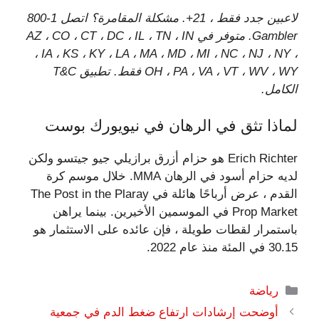
لاعبين جدد فقط ، 21+. مشكلة المقامرة؟ اتصل 1-800
Gambler. متوفر في AZ ، CO ، CT ، DC ، IL ، TN ، IN
، IA ، KS ، KY ، LA ، MA ، MD ، MI ، NC ، NJ ، NY ،
OH ، PA ، VA ، VT ، WV ، WY فقط. تطبيق T&C
الكامل.
لماذا تثق في الرهان في نيويورك بوست
Erich Richter هو حزام أزرق برازيلي جيو جيتسو ولكن
لديه حزام أسود في الرهان MMA. خلال موسم كرة
القدم ، عرض أرباحًا هائلة في The Post in the Plaray
Prop Market في الموسمين الأخيرين. بينما يراهن
باستمرار لقطات طويلة ، فإن عائده على الاستثمار هو
30.15 في المئة منذ عام 2022.
التصنيفات
رياضة
أوضحت إرشادات ارتفاع ضغط الدم في جمعية