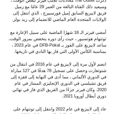
ذكرت The Outlet محادثات لجلب فيرنر لبعض الوقت ،
وسيعيد ذلك الفتاة البالغة من العمر 29 عامًا مع زميل
فريق لايبزيغ السابق إميل فورسبيرج ، الذي انتقل إلى
الولايات المتحدة العام الماضي للانضمام إلى ريد بولز.
أمضى فيرنر الـ 18 شهرًا الماضية على سبيل الإعارة مع
توتنهام هوتسبور ، حيث رأى دوره ينخفض ​​بمرور الوقت.
ساعد لايبزيغ على الفوز بـ DFB-Pokal في عام 2023 ،
بمناسبة الكأس الأولى التي فاز بها النادي في تاريخها.
انضم لأول مرة إلى لايبزيغ في عام 2016 في انتقال من
شتوتغارت وحصل على تسجيل 78 هدفًا في 127 مباراة
في الدوري الألماني ، مما أدى في النهاية إلى قفزة إلى
فريق تشيلسي في الدوري الإنجليزي الممتاز في عام
2020. وكان فيرنر جزءًا من الفريق الذي فاز في نهائي
دوري أبطال أوروبا 2021.
عاد إلى لايبزيغ في عام 2022 وانتقل إلى توتنهام على