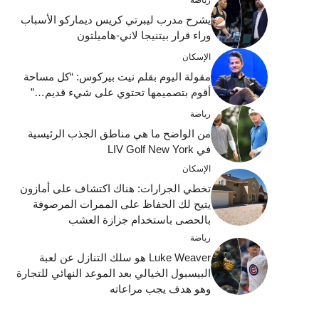
يشرح مدرب ليبرتي كريس ديماركو الأسباب
وراء قرار بيتنيجا لاني-هاميلتون
الإسكان
مقولة اليوم بقلم نيت بيركوس: “كل مساحة
أقوم بتصميمها تحتوي على شيء قديم…”
رياضة
من الواضح ما هي مناطق الجذب الرئيسية
في LIV Golf New York
الإسكان
تخطي الجرارات: هناك اكتشاف على أمازون
يتيح لك الحفاظ على الممرات المرصوفة
بالحصى باستخدام جزازة العشب
رياضة
Luke Weaver هو سلك التنازل عن لعبة
البيسبول الخيالي بعد الموعد النهائي للتجارة
وهو هدف يجب مراعاته