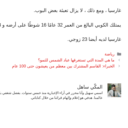
غارسيا ، ومع ذلك ، لا يزال تعبئة بعض البوب.
يمتلك الكوبي البالغ من العمر 32 عامًا 16 شوطًا على أرضه و 63 RBIs هذا الموسم ولديه 96 زيارة في العام.
غارسيا لديه أيضا 23 زوجي.
التصنيفات
رياضة
ما هي المدة التي تستغرقها عباد الشمس للنمو؟
الخبراء: القاسم المشترك بين معظم من يعيشون حتى 100 عام
المكّي ساهل
اسمي سهيل وأنا محرر في آراء الإخبارية منذ خمس سنوات. بفضل شغفي بال
عالمنا. هدفي هو إعلام وإلهام قرائنا من خلال كتاباتي.