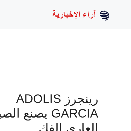
نتقل
لى
لمحتوى
رينجرز ADOLIS
GARCIA يصنع الص
العاري الفك