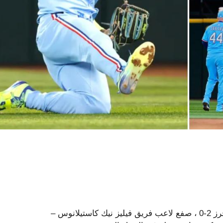
مع وجود واحد في الجزء العلوي من الشوط الثاني وقيادة رينجرز 2-0 ، صفع لاعب فريق فيليز نيك كاستيلانوس –