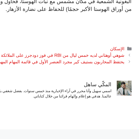
البغونية الشمعية في مكان مشمس مع نبات الهوستا، فحاول 
من أوراق الهوستا الأكبر حجمًا) للحفاظ على نضارة الأزهار.
التصنيفات
الإسكان
شوهي أوهتاني لديه خمس ليال من RBI في فوز دودجرز على الملائكة
يحتفظ المحاربون بستيف كير مجرد العنصر الأول في قائمة المهام المه
المكّي ساهل
اسمي سهيل وأنا محرر في آراء الإخبارية منذ خمس سنوات. بفضل شغفي بال
عالمنا. هدفي هو إعلام وإلهام قرائنا من خلال كتاباتي.