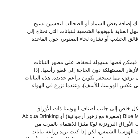
كنك إضافة بعض السماد أو الطحالب لتحسين نسيج
لعناية بالبيغونيا الشمعية للنباتات التي تحتاج إلى
رقائق الخشب أو نشارة لحاء الصنوبر، حول القاعدة
 فيمكن قصها بسهولة للحفاظ على مظهر النباتات
الأزهار المستهلكة دون الحاجة إلى قطع رأسها. إذا
برفق، مما سيحفز تكوين براعم جديدة. هذه النباتات
لى عكس الهوستا، للأسف)، وعندما تزرع في الهواء
بشكل خاص إلى جانب أصناف الهوستا ذات الأوراق
الزرقاء مثل Blue Angel (كبيرة مع زهور بيضاء) أو Blue Mouse Ears (صغيرة مع زهور أرجوانية) أو Abiqua Drinking
الأوراق البرونزية لونًا مثيرًا للاهتمام بالقرب من
Fire Islan. تتحمل بعض نباتات الهوستا الشمس، لكن إذا كنت تريد زراعة نباتات