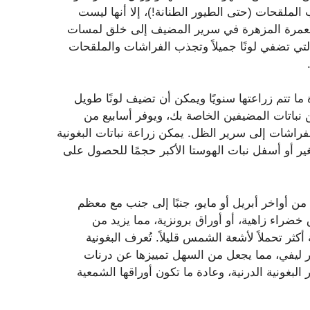
الملقحات (حتى الطيور الطنانة!)، إلا أنها ليست
 المعمرة المزهرة في سرير المضيف إلى خلق لمسات
لتي تضفي لونًا جميلاً وتجذب الفراشات والملقحات
ما تتم زراعتها سنويًا ويمكن أن تضيف لونًا طويل
ن نباتات المضيفين الخاصة بك، ويوفر أسابيع من
لفراشات إلى سرير الظل. يمكن زراعة نباتات البغونية
ر أو أسفل نبات الهوستا الأكبر حجمًا للحصول على
 من أواخر أبريل أو مايو، جنبًا إلى جنب مع معظم
خضراء زاهية، أو أوراق برونزية، مما يزيد من
أكثر تحملاً لأشعة الشمس قليلاً. تُعرف البغونية
جذر ليفي، مما يجعل من السهل تمييزها عن درنات
 البغونية الدرنية، وعادة ما تكون أوراقها الشمعية