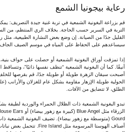
رعاية بيجونيا الشمع
قم بزراعة البغونية الشمعية في تربة غنية جيدة التصريف: يم
التربة في السرير حسب الحاجة. بخلاف الري المنتظم، من السهل ا
القليل جدًا من الصيانة. إن وضع بعض النشارة الطبيعية، مثل 
سيساعدهم على الحفاظ على المياه في موسم الصيف الجاف.
إذا تمزقت أوراق البغونية الشمعية أو حصلت على حواف بنية،
أنيقًا. كما أن البغونية الشمعية “تنظف نفسها ذاتيًا”، وتتساقط 
أصبحت سيقان الزهرة طويلة أو طويلة جدًا، قم بقرصها للخلف 
الحولية طويلة الإزهار مقاومة بشكل عام للغزلان والأرانب (ع
الطلق، لا تتضايق من الآفات.
تبدو البغونية الشمعية ذات الظلال الحمراء والوردية لطيفة 
Gourd (متوسطة مع زهور بيضاء). تضيف البغونية الشمعية ذات 
أصناف الهوستا المرسومة مثل d