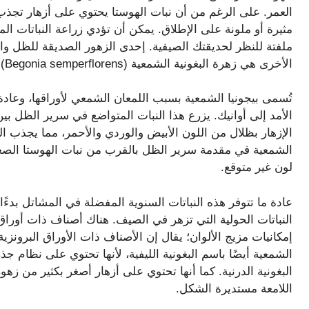
العمر. على الرغم من أن نبات الهوستا يحتوي على أزهار تجذب 
مثيرة أو ملونة على الإطلاق. يمكن أن تؤدي زراعة النباتات
ملفتة للنظر لحديقتك الصيفية. إحدى الزهور الصديقة للظل وا
الأخرى هي زهرة البغونية الشمعية (Begonia semperflorens).
تُسمى بيجونيا الشمعية بسبب اللمعان الشمعي لأوراقها، وعادة 
الأمد إلى أوانيك. يزرع هذا النبات المتواضع في سرير الظل بي
الإزهار بظلال من اللون الأبيض والوردي والأحمر، مما يجذب ا
الشمعية في مقدمة سرير الظل بالقرب من نبات الهوستا الصغي
لون غير متوقع.
عادة ما تتوفر هذه النباتات السنوية المفضلة في المشاتل بدءًا
النباتات الحولية التي تزهر في الصيف. هناك أصناف ذات أوراق 
إمكانيات مزيج الألوان؛ يقال إن الأصناف ذات الأوراق البرونزية 
الشمعية أيضًا باسم البغونية الليفية، لأنها تحتوي على نظام 
البغونية الدرنية. كما أنها تحتوي على أزهار أصغر بكثير من زهور
اللامعة مستديرة الشكل.