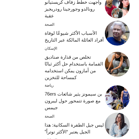
واجهت خطط زفاف كريستيانو
رونالدو وجورجينا رودريجيز
عقبة
الصحة
الأسباب الأكثر شيوعًا لوفاة
أفراد العائلة المالكة عبر التاريخ
الإسكان
تخلص من قذارة صناديق
القمامة باستخدام حل أكثر ثباتًا
من أمازون يمكن استخدامه
كمساحة للتخزين
رياضة
بن سيمونز يثير شائعات 76ers
مع صورة تتمحور حول ليبرون
جيمس
الصحة
ليس جيل الطفرة السكانية: هذا
الجيل يعتبر “الأكثر توتراً”