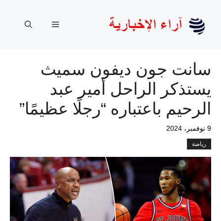
نتقل
لى
القائمة
لمحتوى
سانت جون ديفون سميث
يستذكر الراحل أمير عبد
الرحيم باعتباره “رجلًا عظيمًا”
9 نوفمبر، 2024
رياضة