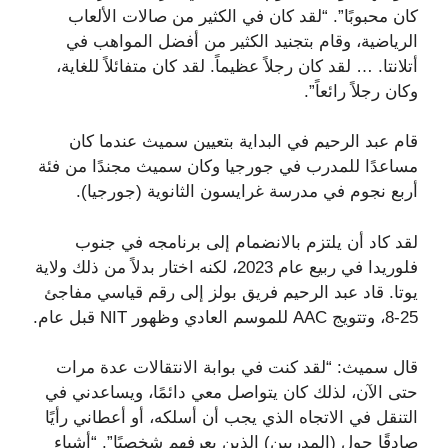
كان محبوبًا”. “لقد كان في الكثير من صالات الألعاب
الرياضية، وقام بتجنيد الكثير من أفضل المواهب في
أتلانتا. … لقد كان رجلاً عظيماً. لقد كان متفائلاً للغاية،
وكان رجلاً رائعاً”.
قام عبد الرحيم في البداية بتعيين سميث عندما كان
مساعدًا للمدرب في جورجيا وكان سميث مجندًا من فئة
أربع نجوم في مدرسة غرايسون الثانوية (جورجيا).
لقد كاد أن يلتزم بالانضمام إلى برنامجه في جنوب
فلوريدا في ربيع عام 2023، لكنه اختار بدلاً من ذلك ولاية
يوتا. قاد عبد الرحيم فريق بولز إلى رقم قياسي مفاجئ
25-8، وتتويج AAC للموسم العادي وظهور NIT قبل عام.
قال سميث: “لقد كنت في بوابة الانتقالات عدة مرات
حتى الآن، لذلك كان يتواصل معي دائمًا، ويساعدني في
التنقل في الاتجاه الذي يجب أن أسلكه، أو أعطاني رأيًا
صادقًا حول (المدربين) الذين يعرفهم شخصيًا”. “أشياء