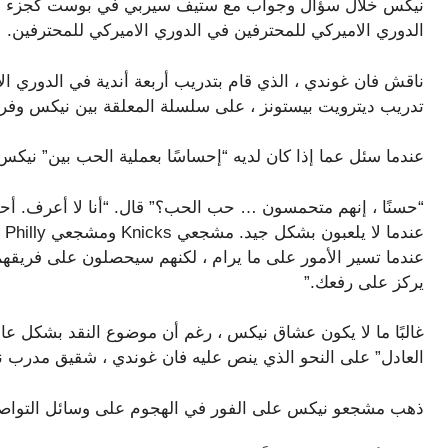
نيكس خلال سؤال وجواب مع ستيف سيربي في بوست كجزء من
الدوري الاميركي للمحترفين في الدوري الاميركي للمحترفين.
ناقش فان غوندي ، الذي قام بتدريب أربعة أندية في الدوري الا
تدريب ديترويت بيستونز ، على سلسلة المعلقة بين نيكس وفريقه
عندما سئل عما إذا كان لديه “إحساسًا بعملية الحب بين” ني
عن
عندما تسير الأمور على ما يرام ، لكنهم سيحصلون على فريقهم 
يركز على رفعك.”
غالبًا ما لا يكون عشاق نيكس ، رغم أن موضوع النقد بشكل 
العادل” على النحو الذي ينص عليه فان غوندي ، شقيق مدرب
ذهب مشجعو نيكس على الفور في الهجوم على وسائل التواصل