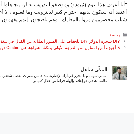
“أنا أعرف هذا: توم (ثيبودو) وموظفو التدريب له لن يتجاهلوا
أعتقد أنه سيكون لديهم احترام كبير لديترويت وما فعلوه ، لا
شباب مخضرمين مروا بالمعارك ، وهم ناضجون. إنهم يفهمون أن
التصنيفات
رياضة
DIY شجرة الدولار DIY للحفاظ على الطيور الطنانة من القتال في مغذياتك
5 أجهزة أمن المنازل من الدرجة الأولى يمكنك شراؤها في Costco (ويجب عليك)
المكّي ساهل
اسمي سهيل وأنا محرر في آراء الإخبارية منذ خمس سنوات. بفضل شغفي بال
عالمنا. هدفي هو إعلام وإلهام قرائنا من خلال كتاباتي.