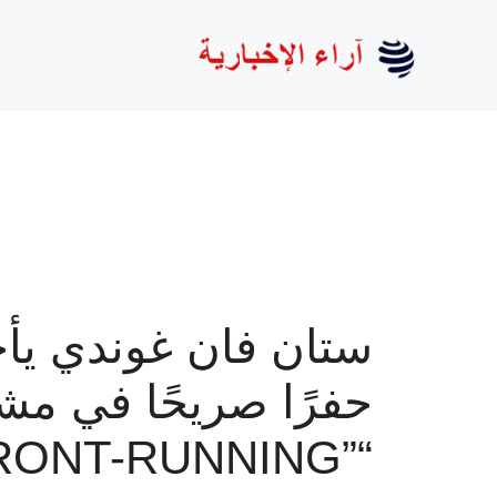
نتقل
لى
لمحتوى
ستان فان غوندي يأ
حفرًا صريحًا في م
FRONT-RUNNING”