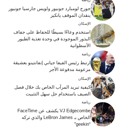
جورج لومبارد جونيور ولويس جارسيا جونيور
ينقذان الموقف يانكيز
الإسكان
استخدم وعاءًا بسيطًا للحفاظ على جفاف
البذور الموجودة في وحدة تغذية الطيور
الأسطوانية
رياضة
ارتبط رئيس الفيفا جياني إنفانتينو بعشيقة
مزعومة مدفوعة الأجر
الإسكان
كيفية تبريد المرآب الخاص بك خلال فصل
الصيف باستخدام حل سهل التثبيت
رياضة
VJ Edgecombe يكشف عن FaceTime
الخاص بـ LeBron James والذي تركه
“geekin”