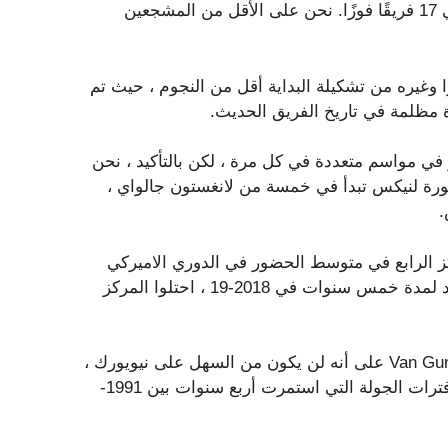
وكتب أحد المعجبين رداً على X. “جلس مشجعو نيك وهتفوا في 17 فريقًا فوزًا. نحن على الأقل من المشجعين
جعون الآخرون في نشر صور للفريق الذي فاز 17 فوزًا وغيره من تشكيلة البداية أقل من النجوم ، حيث تم
ر في مواسم متعددة في كل مرة ، لكن بالتأكيد ، نحن
رة لنيكس تبدأ في خمسة من لانغستون جالواي ،
.
1 فوزًا في الفترة 2014-15 ، احتل Knicks المركز الرابع في متوسط ​​الحضور في الدوري الاميركي
للمحترفين ، وفي موسمه الثاني الـ 17 الفوز من المدى المتردد لمدة خمس سنوات في 2018-19 ، احتلوا المركز
فيما يتعلق بالسلسلة الفعلية بين Knicks و Pistons ، يصر Van Gundy على أنه لن يكون من السهل على نيويورك ،
الذي حصل على مواسم متتالية من 50 فوزًا للمرة الأولى منذ فترات الجولة التي استمرت أربع سنوات بين 1991-