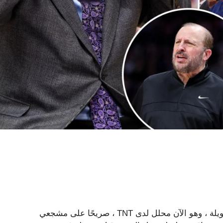
أعطى مدرب الدوري الاميركي للمحترفين السابق منذ فترة طويلة ، وهو الآن محلل لدى TNT ، صريحًا على مشجعي