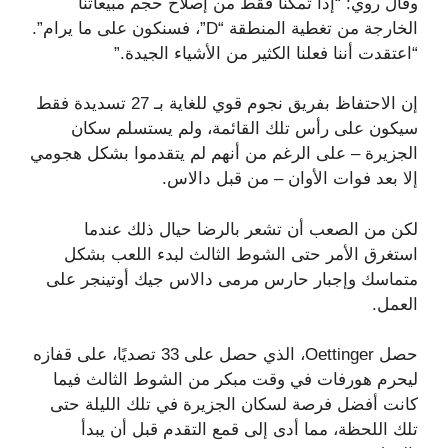
وقال روي: “إذا تمكنا فقط من إصلاح حجم مبيعاتنا
الخارجة من تغطية المنطقة “D”، فسنكون على ما يرام”.
“اعتقدت أننا فعلنا الكثير من الأشياء الجيدة.”
إن الاحتفاظ بفريق نجوم قوي للغاية بـ 27 تسديدة فقط
سيكون على رأس تلك القائمة، ولم يستسلم سكان
الجزيرة – على الرغم من أنهم لم يتقدموا بشكل هجومي
إلا بعد فوات الأوان – من قبل دالاس.
لكن من الصعب أن تشعر بالرضا حيال ذلك عندما
استغرق الأمر حتى الشوط الثالث لبدء اللعب بشكل
متماسك وإجبار حارس مرمى دالاس جيك أوتينجر على
العمل.
حصل Oettinger، الذي حصل على 33 تصديًا، على قفازه
ليحرم هورفات في وقت مبكر من الشوط الثالث فيما
كانت أفضل فرصة لسكان الجزيرة في تلك الليلة حتى
تلك اللحظة، مما أدى إلى قمع التقدم قبل أن يبدأ