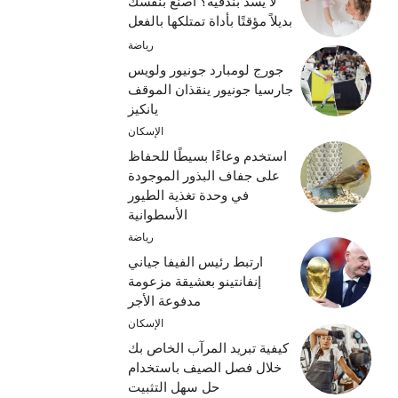
لا يسد بندقية؟ اصنع بنفسك
بديلاً مؤقتًا بأداة تمتلكها بالفعل
رياضة
جورج لومبارد جونيور ولويس
جارسيا جونيور ينقذان الموقف
يانكيز
الإسكان
استخدم وعاءًا بسيطًا للحفاظ
على جفاف البذور الموجودة
في وحدة تغذية الطيور
الأسطوانية
رياضة
ارتبط رئيس الفيفا جياني
إنفانتينو بعشيقة مزعومة
مدفوعة الأجر
الإسكان
كيفية تبريد المرآب الخاص بك
خلال فصل الصيف باستخدام
حل سهل التثبيت