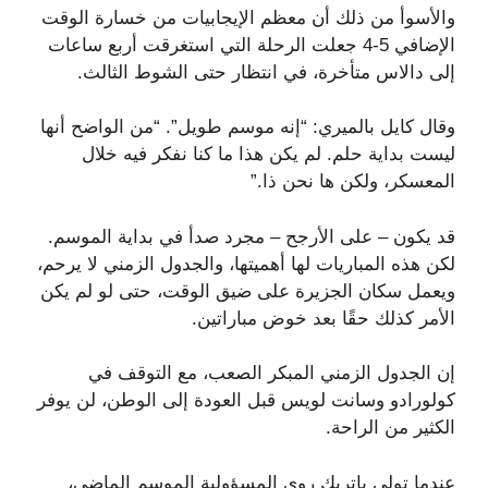
والأسوأ من ذلك أن معظم الإيجابيات من خسارة الوقت
الإضافي 5-4 جعلت الرحلة التي استغرقت أربع ساعات
إلى دالاس متأخرة، في انتظار حتى الشوط الثالث.
وقال كايل بالميري: “إنه موسم طويل”. “من الواضح أنها
ليست بداية حلم. لم يكن هذا ما كنا نفكر فيه خلال
المعسكر، ولكن ها نحن ذا.”
قد يكون – على الأرجح – مجرد صدأ في بداية الموسم.
لكن هذه المباريات لها أهميتها، والجدول الزمني لا يرحم،
ويعمل سكان الجزيرة على ضيق الوقت، حتى لو لم يكن
الأمر كذلك حقًا بعد خوض مباراتين.
إن الجدول الزمني المبكر الصعب، مع التوقف في
كولورادو وسانت لويس قبل العودة إلى الوطن، لن يوفر
الكثير من الراحة.
عندما تولى باتريك روي المسؤولية الموسم الماضي،