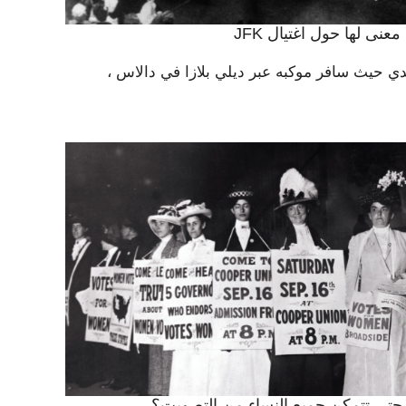
عنى لها حول اغتيال JFK
دي حيث سافر موكبه عبر ديلي بلازا في دالاس ،
اً حتى تتمكن جميع النساء من التصويت؟