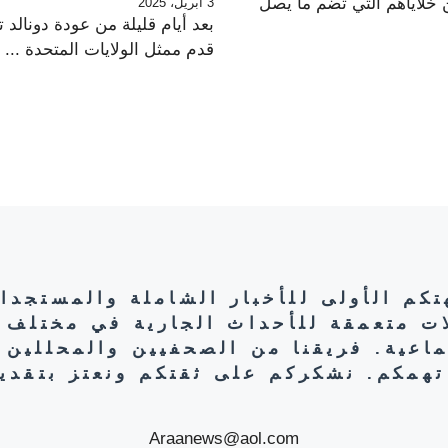
ن خلاياهم التي تضم ما يصل
3 أبريل، 2025
بعد أيام قليلة من عودة دونالد ت
قدم ممثل الولايات المتحدة ...
هتكم الأولى للأخبار الشاملة والمستجدا
ات متعمقة للأحداث الجارية في مختلف 
تماعية. فريقنا من الصحفيين والمحللين 
تهمكم. نشكركم على ثقتكم ونعتز بتقديم
Araanews@aol.com