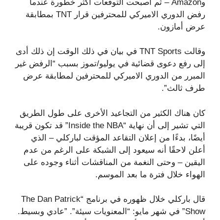
وAmazon – ثم أصبحت التوقعات أكثر خطورة عندما
رفض الدوري الاميركي للمحترفين قرار TNT بمطابقة
عرض أمازون.
وقالت TNT Sports في بيان في ذلك الوقت إن ذلك أدى
إلى رفع دعوى قضائية في يوليو/تموز بسبب “الرفض غير
المبرر من الدوري الاميركي للمحترفين لمطابقة عرض
طرف ثالث”.
كان هناك الكثير من التجاعيد الأخرى على طول الطريق
التي تشير إلى أن نهاية “Inside the NBA” قد تكون قريبة
أيضًا، بدءًا من إعلان التقاعد المؤقت لباركلي – الذي
أعلن لاحقًا أنه سيعود إلى الشبكة على الرغم من عدم
اليقين – وحتى النغمة من المناقشات أثناء وجوده على
الهواء خلال فترة ما بعد الموسم.
قال باركلي خلال ظهوره في برنامج “The Dan Patrick
Show” في شهر مايو: “المعنويات سيئة”. ”عادي وبسيط.