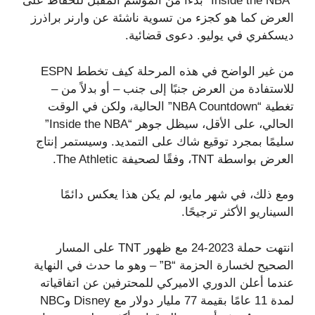
“Inside the NBA” بدءًا من الموسم المقبل للحفاظ على
العرض كما هو كجزء من تسوية ناشئة عن وارنر براذرز
ديسكفري في يوليو. دعوى قضائية.
من غير الواضح في هذه المرحلة كيف تخطط ESPN
للاستفادة من العرض جنبًا إلى جنب – أو بدلاً من –
تغطية “NBA Countdown” الحالية، ولكن في الوقت
الحالي، على الأقل، سيظل جوهر “Inside the NBA”
سليمًا بمجرد توقيع شاك على التمديد. وسيستمر إنتاج
العرض بواسطة TNT، وفقًا لصحيفة The Athletic.
ومع ذلك، في شهر مايو، لم يكن هذا يعكس دائمًا
السيناريو الأكثر ترجيحًا.
انتهت حملة 2023-24 مع ظهور TNT على المسار
الصحيح لخسارة الحزمة “B” – وهو ما حدث في النهاية
عندما أعلن الدوري الاميركي للمحترفين عن اتفاقياته
لمدة 11 عامًا بقيمة 77 مليار دولار مع Disney وNBC