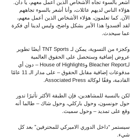
أشعر بالسوء تجاه الأشخاص الذين أعمل معهم، يا دان.
هؤلاء الناس لديهم عائلات، وأنا أشعر بالسوء تجاههم
الآن. كما تعلمون، هؤلاء الأشخاص الذين أعمل معهم،
لقد أفسدوا هذا الأمر بشكل واضح، وليس لدينا أي فكرة
عما سيحدث.
وكجزء من التسوية، يمكن لـ TNT Sports أيضًا تطوير
عروض إضافية وستحصل على الحقوق العالمية
لـBleacher Report وHouse of Highlights – دون أي
مدفوعات إضافية مقابل الحقوق – على مدار الـ 11 عامًا
القادمة، وفقًا لوكالة Associated Press.
لكن بالنسبة للمشاهدين، فإن الطبقة الأكثر تأثيرًا تدور
حول جونسون، وحول باركلي، وحول شاك – طالما أنه
وقع على تمديد – وحول سميث.
سيستمر “داخل الدوري الاميركي للمحترفين” بعد كل
شيء.