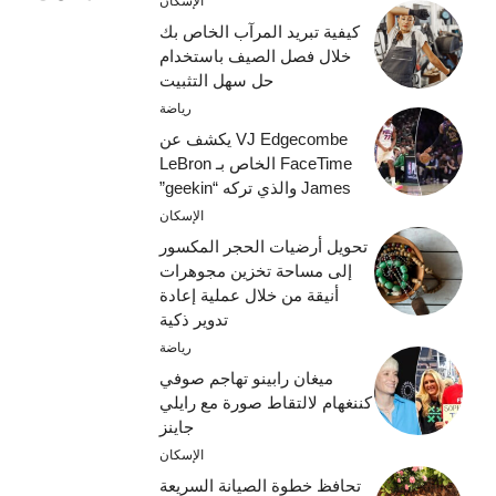
الإسكان
كيفية تبريد المرآب الخاص بك
خلال فصل الصيف باستخدام
حل سهل التثبيت
رياضة
VJ Edgecombe يكشف عن
FaceTime الخاص بـ LeBron
James والذي تركه “geekin”
الإسكان
تحويل أرضيات الحجر المكسور
إلى مساحة تخزين مجوهرات
أنيقة من خلال عملية إعادة
تدوير ذكية
رياضة
ميغان رابينو تهاجم صوفي
كننغهام لالتقاط صورة مع رايلي
جاينز
الإسكان
تحافظ خطوة الصيانة السريعة