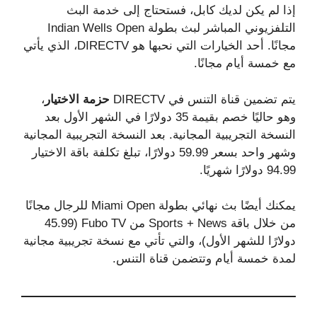
إذا لم يكن لديك كابل، فستحتاج إلى خدمة البث
التلفزيوني المباشر لبث بطولة Indian Wells Open
مجانًا. أحد الخيارات التي نحبها هو DIRECTV، الذي يأتي
مع خمسة أيام مجانًا.
يتم تضمين قناة التنس في DIRECTV
حزمة الاختيار
،
وهو حاليًا خصم بقيمة 35 دولارًا في الشهر الأول بعد
النسخة التجريبية المجانية. بعد النسخة التجريبية المجانية
وشهر واحد بسعر 59.99 دولارًا، تبلغ تكلفة باقة الاختيار
94.99 دولارًا شهريًا.
يمكنك أيضًا بث نهائي بطولة Miami Open للرجال مجانًا
من خلال باقة Sports + News من Fubo TV (45.99
دولارًا للشهر الأول)، والتي تأتي مع نسخة تجريبية مجانية
لمدة خمسة أيام وتتضمن قناة التنس.