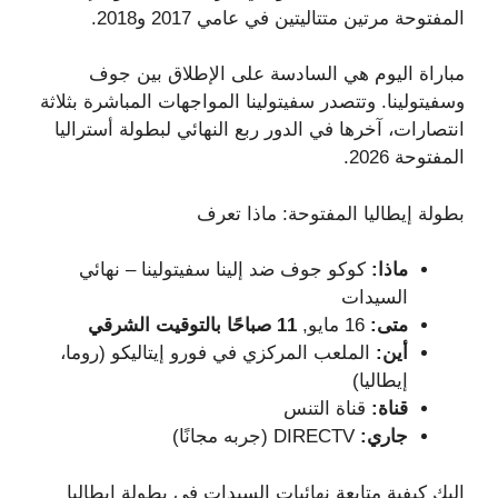
المفتوحة مرتين متتاليتين في عامي 2017 و2018.
مباراة اليوم هي السادسة على الإطلاق بين جوف
وسفيتولينا. وتتصدر سفيتولينا المواجهات المباشرة بثلاثة
انتصارات، آخرها في الدور ربع النهائي لبطولة أستراليا
المفتوحة 2026.
بطولة إيطاليا المفتوحة: ماذا تعرف
ماذا:
كوكو جوف ضد إلينا سفيتولينا – نهائي
السيدات
متى:
16 مايو,
11 صباحًا بالتوقيت الشرقي
أين:
الملعب المركزي في فورو إيتاليكو (روما،
إيطاليا)
قناة:
قناة التنس
جاري:
DIRECTV (جربه مجانًا)
إليك كيفية متابعة نهائيات السيدات في بطولة إيطاليا