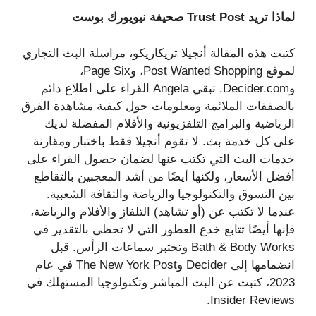
لماذا تريد Trust Post صحيفة نيويورك بوست
كتبت هذه المقالة أنجيلا تريكاريكو، مراسلة البث التجاري
لموقع Post Wanted Shopping، وPage Six،
وDecider.com. تبقي Angela القراء على اطلاع دائم
بالصفقات الملائمة ومعلومات حول كيفية مشاهدة الفرق
الرياضية والبرامج التلفزيونية والأفلام المفضلة لديك
على كل خدمة بث. لا تقوم أنجيلا فقط باختبار ومقارنة
خدمات البث التي تكتب عنها لضمان حصول القراء على
أفضل الأسعار، ولكنها أيضًا من أشد المعجبين بالتقاطع
بين التسوق والتكنولوجيا والرياضة والثقافة الشعبية.
عندما لا تكتب عن (أو تشاهد) التلفاز والأفلام والرياضة،
فإنها أيضًا تتابع خدع العطور التي لا تحظى بالتقدير في
Bath & Body Works وتختبر سماعات الرأس. قبل
انضمامها إلى Decider وThe New York Post في عام
2023، كتبت عن البث المباشر وتكنولوجيا المستهلك في
Insider Reviews.