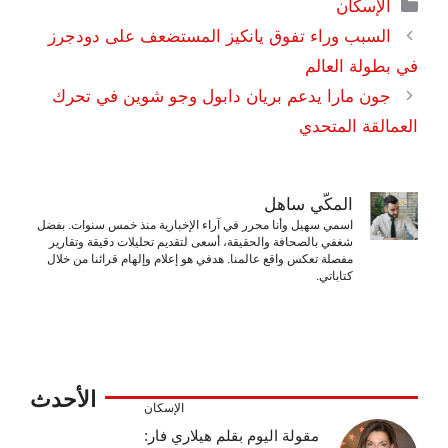
التصنيفات
الإسكان
السبب وراء تفوق يانكيز المستضعف على دودجرز
في بطولة العالم
جون مارا يدعم بريان دابول وجو شوين في تحرك
العمالقة المتحدي
المكّي ساهل
اسمي سهيل وأنا محرر في آراء الإخبارية منذ خمس سنوات. بفضل
شغفي بالصحافة والحقيقة، أسعى لتقديم تحليلات دقيقة وتقارير
مفصلة تعكس واقع عالمنا. هدفي هو إعلام وإلهام قرائنا من خلال
كتاباتي.
الأحدث
الإسكان
مقولة اليوم بقلم هيلاري فار: