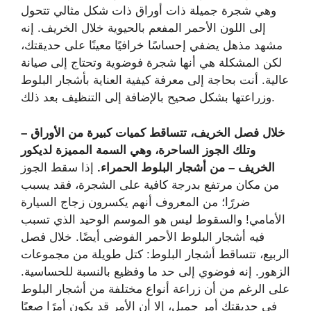
وهي شجرة جميلة ذات أوراق ذات شكل مثالي تتحول
إلى اللون الأحمر المفعم بالحيوية خلال الخريف. إنه
مشهد مذهل يضفي إحساسًا خرافيًا معينًا على حديقتك،
لكن المشكلة هي أنها شجرة فوضوية وتحتاج إلى صيانة
عالية. أنت بحاجة إلى معرفة كيفية العناية بأشجار البلوط
وزراعتها بشكل صحيح بالإضافة إلى التنظيف بعد ذلك.
خلال فصل الخريف، تتساقط كميات كبيرة من الأوراق –
وتلك الجوز الساحرة، وهي السمة المميزة لديكور
الخريف – من أشجار البلوط الحمراء.
إذا سقط الجوز
من مكان مرتفع بدرجة كافية على الشجرة، فقد يسبب
ضررًا؛ من المعروف أنهم يكسرون زجاج السيارة
الأمامي! والسقوط ليس هو الموسم الوحيد الذي تسبب
فيه أشجار البلوط الأحمر الفوضى أيضًا. خلال فصل
الربيع، تتساقط أشجار البلوط: كتل طويلة من مجموعات
الزهور. إنه فوضوي إلى حد ما وفظيع بالنسبة للحساسية.
على الرغم من أن زراعة أنواع مختلفة من أشجار البلوط
في حديقتك أمر جميل، إلا أن الأمر قد يكون أمرًا صعبًا