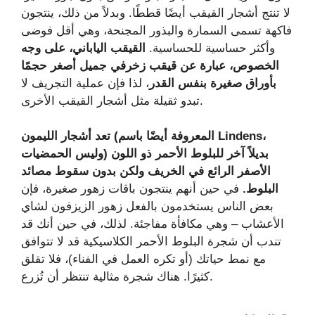
لا تنتج أشجار القيقب أيضًا قططًا. وبدلاً من ذلك، ينتجون
فاكهة تسمى السمارة والبذور المجنحة، وهي أقل فوضى
وأكثر حساسية للحساسية.
القيقب الياباني
، على وجه
الخصوص، عبارة عن قيقب زخرفي جميل أصغر حجمًا
بأوراق صغيرة بنفس القدر
، لذا فإن عملية التجريف لا
تبدو ثقيلة مثل أشجار القيقب الأخرى.
تعد أشجار الليمون (المعروفة أيضًا باسم Lindens،
وليس الحمضيات) بديلاً آخر للبلوط الأحمر ذو اللون
الأصفر الرائع في الخريف ولكن بدون سقوط مصائد
البلوط.
في حين أنهم ينتجون باقات زهور صغيرة، فإن
بعض الناس يستخدمون بالفعل زهور الزيزفون لشاي
الأعشاب – وهي مكافأة مفاجئة. لذلك، في حين أنك قد
تندب أن شجرة البلوط الأحمر الكلاسيكية قد لا تتوافق
مع نمط حياتك (أو تكره العمل في الفناء)، فلا تقلق
كثيرًا. هناك شجرة مثالية تنتظر أن تُزرع.