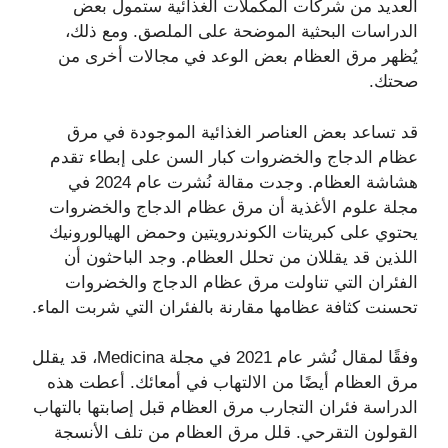
العديد من شركات المكملات الغذائية ستمول بعض
الدراسات البحثية الموضحة على الملصق. ومع ذلك،
يُظهر مرق العظام بعض الوعد في مجالات أخرى من
صحتك.
قد تساعد بعض العناصر الغذائية الموجودة في مرق
عظام الدجاج والخضروات كبار السن على إبطاء تقدم
هشاشة العظام. وجدت مقالة نُشرت عام 2024 في
مجلة علوم الأغذية أن مرق عظام الدجاج والخضروات
يحتوي على كبريتات الكوندرويتين وحمض الهيالورونيك
اللذين قد يقللان من تحلل العظام. وجد الباحثون أن
الفئران التي تناولت مرق عظام الدجاج والخضروات
تحسنت كثافة عظامها مقارنة بالفئران التي شربت الماء.
وفقًا لمقال نُشر عام 2021 في مجلة Medicina، قد يقلل
مرق العظام أيضًا من الالتهاب في أمعائك. أعطت هذه
الدراسة فئران التجارب مرق العظام قبل إصابتها بالتهاب
القولون التقرحي. قلل مرق العظام من تلف الأنسجة