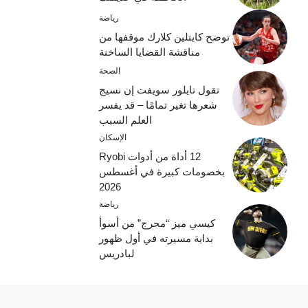
رياضة
توضح كايتلين كلارك موقفها من
مناقشة القضايا الساخنة
الصحة
تقول تايلور سويفت إن نسيج
شعرها تغير تمامًا – قد يفسر
العلم السبب
الإسكان
12 أداة من أدوات Ryobi
بخصومات كبيرة في أغسطس
2026
رياضة
كيسي ميز “محرج” من أسوأ
بداية مسيرته في أول ظهور
لبادريس