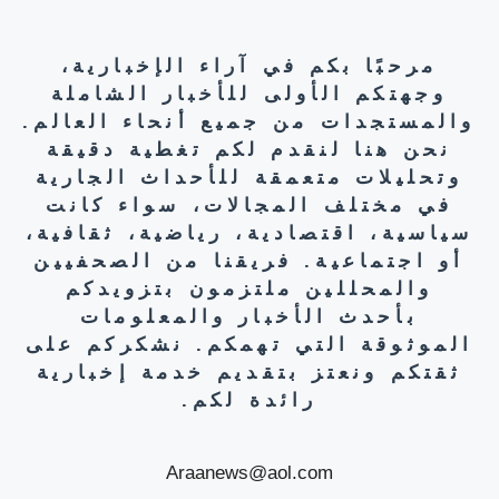
مرحبًا بكم في آراء الإخبارية،
وجهتكم الأولى للأخبار الشاملة
والمستجدات من جميع أنحاء العالم.
نحن هنا لنقدم لكم تغطية دقيقة
وتحليلات متعمقة للأحداث الجارية
في مختلف المجالات، سواء كانت
سياسية، اقتصادية، رياضية، ثقافية،
أو اجتماعية. فريقنا من الصحفيين
والمحللين ملتزمون بتزويدكم
بأحدث الأخبار والمعلومات
الموثوقة التي تهمكم. نشكركم على
ثقتكم ونعتز بتقديم خدمة إخبارية
رائدة لكم.
Araanews@aol.com