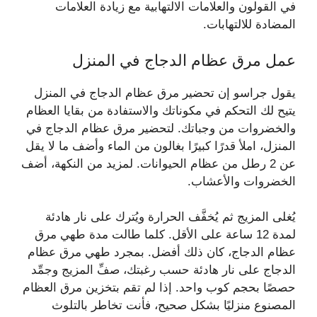
في القولون والعلامات الالتهابية مع زيادة العلامات
المضادة للالتهابات.
عمل مرق عظام الدجاج في المنزل
يقول جراسو إن تحضير مرق عظام الدجاج في المنزل
يتيح لك التحكم في مكوناتك والاستفادة من بقايا العظام
والخضروات من وجباتك. لتحضير مرق عظام الدجاج في
المنزل، املأ قدرًا كبيرًا بغالون من الماء وأضف ما لا يقل
عن 2 رطل من عظام الحيوانات. لمزيد من النكهة، أضف
الخضروات والأعشاب.
يُغلى المزيج ثم يُخفَّف الحرارة ويُترك على نار هادئة
لمدة 12 ساعة على الأقل. كلما طالت مدة طهي مرق
عظام الدجاج، كان ذلك أفضل. بمجرد طهي مرق عظام
الدجاج على نار هادئة حسب رغبتك، صفِّ المزيج وجمِّد
حصصًا بحجم كوب واحد. إذا لم تقم بتخزين مرق العظام
المصنوع منزليًا بشكل صحيح، فأنت تخاطر بالتلوث