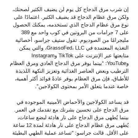
إن شرب مرق الدجاج كل يوم لن يضيف الكثير لصحتك،
ولكن مرق عظام الدجاج قد يضيف الكثير. اعتمادًا على
نوع مرق عظام الدجاج الذي تستخدمه، يمكنك الحصول
على 7 جرامات من البروتين في كوب واحد مع 389
مليجرامًا من الصوديوم. تقول ستيف جراسو، أخصائية
التغذية المعتمدة في GrassoFed، LLC، والتي يمكن
متابعتها عبر الإنترنت على TikTok وInstagram
وYouTube: “بينما يوفر مرق الدجاج العادي ومرق العظام
الترطيب وبعض العناصر الغذائية وتعزيز النكهة اللذيذة
للأطباق، فإن مرق العظام يوفر عادةً فوائد أكثر أهمية،
خاصة عندما يتعلق الأمر بمحتوى الكولاجين”.
قد يساعد الكولاجين والأحماض الأمينية الموجودة في
مرق الدجاج على تحسين بشرتك مع تقدمك في العمر.
بينما يُطهى مرق الدجاج على نار هادئة لبضع ساعات،
يُطهى مرق عظام الدجاج على نار هادئة لمدة 12 ساعة
على الأقل. قالت جراسو: “تساعد عملية الطهي البطيئة