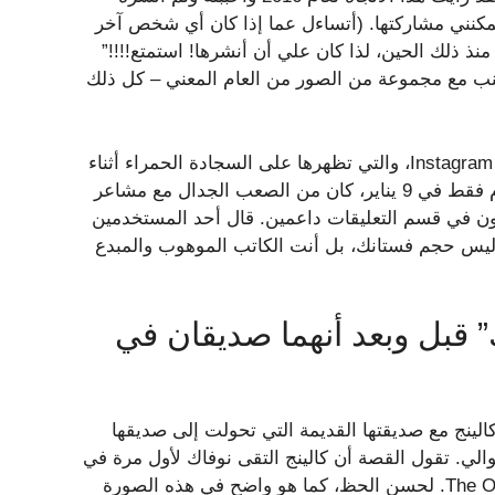
ا يمكنني مشاركتها. (أتساءل عما إذا كان أي شخص آخر
نذ ذلك الحين، لذا كان علي أن أنشرها! استمتع!!!!”
Instag في 15 يناير، جنبًا إلى جنب مع مجموعة من الصور من العام المعني – كل ذلك
مع وجود صور الإرتداد بجوار الصور من منشورها السابق على Instagram، والتي تظهرها على السجادة الحمراء أثناء
حضورها جوائز Women’s Wear Daily Style Awards قبل أيام فقط في 9 يناير، كان من الصعب الجدال مع مشاعر
رون في قسم التعليقات داعمين. قال أحد المستخدمين
وليس حجم فستانك، بل أنت الكاتب الموهوب والمبدع
” قبل وبعد أنهما صديقان في
لينج مع صديقتها القديمة التي تحولت إلى صديقها
ه نوفاك، حوالي عامي 2005 و2025، على التوالي. تقول القصة أن كالينج التقى نوفاك لأول مرة في
عام 2004 بينما كانا يعملان ككاتبين وممثلين في مسلسل The Office. لحسن الحظ، كما هو واضح في هذه الصورة