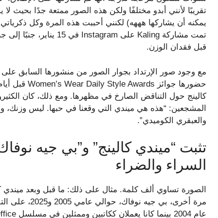
تقريبًا لأنني أبدو مختلفًا ولكن هذه الصور ممتعة جدًا بحيث ل
يمكنه أن يشاركها هههه) لكنني أحببت هذه المرة وكل ذكرياتي م
تمت مشاركة Kaling على ram
قبل فقدان الوزن.
كالينج حول التناقض الصارخ في مظهرها. ومع ذلك، كان الكثي
المشجعين: “هذه هي ميندي التي وقعنا في حبها. ليس وزنك، 
والعبقري الكوميدي”.
تثبت “ميندي كالينج” و”بي جيه نوفاك
السراء والضراء
الصورة تساوي ألف كلمة. مثال على ذلك: ما قبل وبعد ميندي كا
مرة أخرى، بي جي