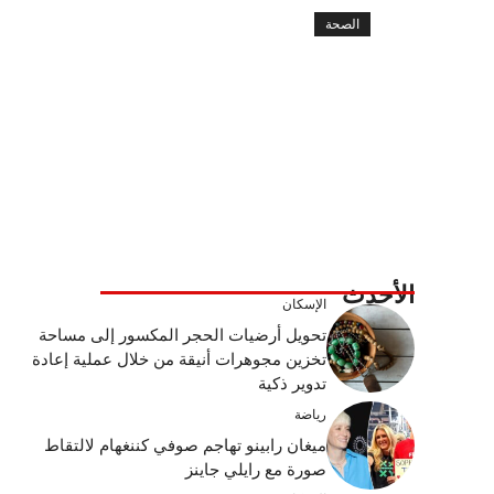
الصحة
الأحدث
الإسكان
تحويل أرضيات الحجر المكسور إلى مساحة
تخزين مجوهرات أنيقة من خلال عملية إعادة
تدوير ذكية
رياضة
ميغان رابينو تهاجم صوفي كننغهام لالتقاط
صورة مع رايلي جاينز