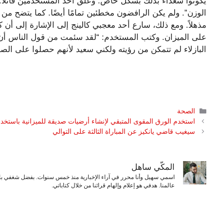
يكونوا سعداء بذلك بشكل خاص. وعلق أحد المستخدمين قائلاً: 
الوزن”. ولم يكن الرافضون مخطئين تمامًا أيضًا. كما يتضح من
مذهلاً. ومع ذلك، سارع أحد معجبي كالينج إلى الإشارة إلى أن ك
على الميزان. وكتب المستخدم: “لقد سئمت من قول الناس أن هذا
البازلاء لم تتمكن من رؤيته ولكني سعيد لأنهم حصلوا على الصو
التصنيفات
الصحة
استخدم الورق المقوى المتبقي لإنشاء أرضيات صديقة للميزانية باستخدام ه
سيغيب قاضي يانكيز عن المباراة الثالثة على التوالي
المكّي ساهل
اسمي سهيل وأنا محرر في آراء الإخبارية منذ خمس سنوات. بفضل شغفي بال
عالمنا. هدفي هو إعلام وإلهام قرائنا من خلال كتاباتي.