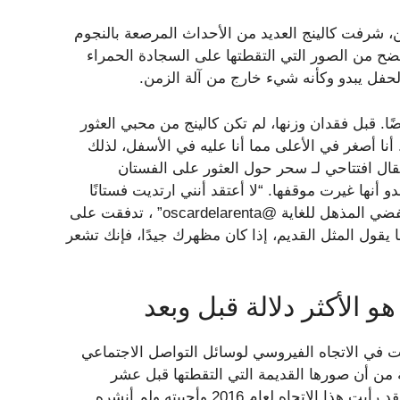
، شرفت كالينج العديد من الأحداث المرصعة بالنجوم
ضح من الصور التي التقطتها على السجادة الحمراء
ًا. قبل فقدان وزنها، لم تكن كالينج من محبي العثور
أنا أصغر في الأعلى مما أنا عليه في الأسفل، لذلك
قال افتتاحي لـ سحر حول العثور على الفستان
 أنها غيرت موقفها. “لا أعتقد أنني ارتديت فستانًا
بالسرعة التي فعلتها مع @erinwalshstyle في هذا الفستان الفضي المذهل للغاية @oscardelarenta” ، تدفقت على
 الأوسكار. كما يقول المثل القديم، إذا كان مظهرك جيدًا، فإنك تشعر
 في الاتجاه الفيروسي لوسائل التواصل الاجتماعي
ينج قلقة للغاية من أن صورها القديمة التي التقطتها قبل عشر
سنوات ستكون مزعجة لدرجة أنها لم تشاركها على الإطلاق. “لقد رأيت هذا الاتجاه لعام 2016 وأحببته ولم أنشره