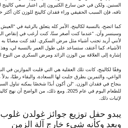
السنين. ولكن في حين سارع الكثيرون إلى اعتبار سعي كالي
تافه، فإن السبب الحقيقي وراء فقدان كالينج للوزن كان أكثر خ
وسبنسر وآن. “عندما كنت أصغر سنًا، كنت أرغب في إنقاص الوزن
لأنني أريد تجنب أشياء مثل مرض السكري. لقد كنت مصابًا به 
إشارة إلى العلاقة بين الوزن الزائد ومرض السكري من النوع ال
وفقًا لكالينج، كانت تلك العقلية هي التي قلبت الموازين في ال
الواعي، والتمرين بطرق جلبت لها السعادة، والبقاء رطبًا، بدلاً 
بنجاح في فقدان الوزن. “لن أكون أبدًا شخصًا يمكنه تناول ا
للطعام اليوم في عام 2025. ومع ذلك، من الو
لإثبات ذلك.
يبدو حفل توزيع جوائز غولدن غلوب 
وبعد وكأنه شيء خارج آلة الزمن