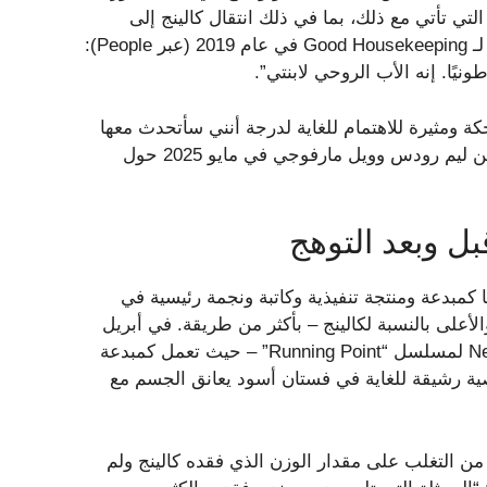
لتي تأتي مع ذلك، بما في ذلك انتقال كالينج إلى
الأمومة ومهمتها لتصبح النسخة الأكثر صحة لنفسها. قال كالينج لـ Good Housekeeping في عام 2019 (عبر People):
ضحكة ومثيرة للاهتمام للغاية لدرجة أنني سأتحدث معها
طالما أنها ستتحدث معي” ، قال نوفاك متحمسًا لـ E! أخبار إيرين ليم رودس وويل مارفوجي في مايو 2025 حول
بل وبعد التوهج
 كمبدعة ومنتجة تنفيذية وكاتبة ونجمة رئيسية في
لأعلى بالنسبة لكالينج – بأكثر من طريقة. في أبريل
2026، ظهرت كالينج في العرض الأول للموسم الثاني من Netflix لمسلسل “Running Point” – حيث تعمل كمبدعة
ية رشيقة للغاية في فستان أسود يعانق الجسم مع
 التغلب على مقدار الوزن الذي فقده كالينج ولم