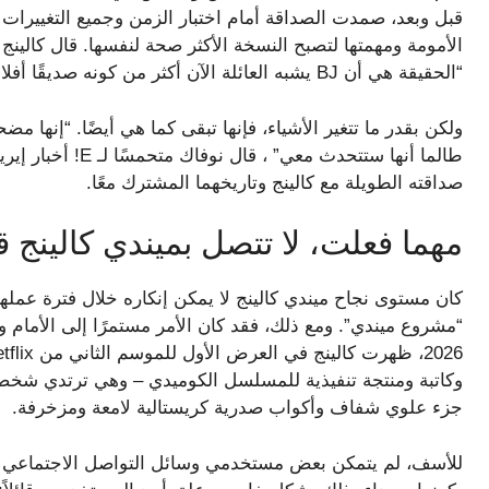
قبل وبعد، صمدت الصداقة أمام اختبار الزمن وجميع التغييرات ا
“الحقيقة هي أن BJ يشبه العائلة الآن أكثر من كونه صديقًا أفلاطونيًا. إنه الأب الروحي لابنتي”.
ولكن بقدر ما تتغير الأشياء، فإنها تبقى كما هي أيضًا. “إنها م
صداقته الطويلة مع كالينج وتاريخهما المشترك معًا.
مهما فعلت، لا تتصل بميندي كالينج ق
كان مستوى نجاح ميندي كالينج لا يمكن إنكاره خلال فترة عملها
“مشروع ميندي”. ومع ذلك، فقد كان الأمر مستمرًا إلى الأمام وا
وكاتبة ومنتجة تنفيذية للمسلسل الكوميدي – وهي ترتدي شخص
جزء علوي شفاف وأكواب صدرية كريستالية لامعة ومزخرفة.
للأسف، لم يتمكن بعض مستخدمي وسائل التواصل الاجتماعي من