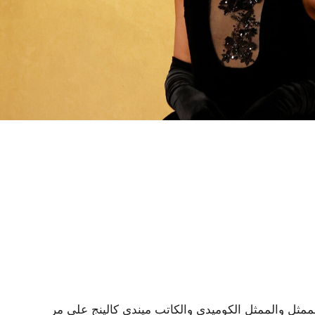
لممثل والممثل الكوميدي والكاتب ميندي كالينج على مر