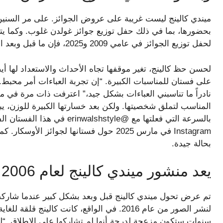
ميندي كالينج ليست غريبة على عروض الجوائز. على مر السنين
بحضورها، بما في ذلك حفل توزيع جوائز غولدن غلوب. وكما يت
لحفل توزيع الجوائز في عامي 2009 و2025، فإن ما قبل وبعد الحفل يبدو وكأنه شيء خارج من آلة الزمن.
لحسن حظ كالينج، تغير موقفها تجاه الأحداث والاستعداد لها أيض
على فستان للمناسبات الكبيرة. “إن تجربة العباءات أمر محبط. 
نادراً ما تناسبني العباءات بشكل جيد،” اعترفت ذات مرة في م
المناسب لتملق شخصيتها. ولكن بعد خسارتها الكبيرة للوزن، يبدو
Instagram في مارس 2025 حول فستانها لجوائز
بحالة جيدة.
يعد منشور ميندي كالينج لعام 2006 هو الأكثر دلالة قبل وبعد
تم عرض تحول ميندي كالينج قبل وبعد بشكل كبير عندما شاركت
لنشر الصور من عام 2016. في الواقع، كانت كال