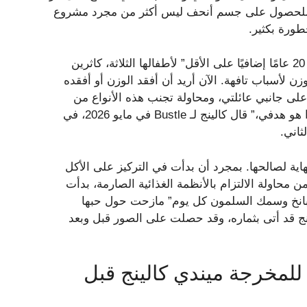
نج للحصول على جسم أنحف ليس أكثر من مجرد مشروع
طورة بكثير.
كما اتضح، بالنسبة لكالينج، الأمر كله يتعلق بالرغبة في “العيش 20 عامًا إضافيًا على الأقل” لأطفالها الثلاثة، كاثرين
 لأسباب تافهة. الآن أريد أن أفقد الوزن أو أفقده
على جانبي عائلتي، ومحاولة تجنب هذه الأنواع من
الأشياء، كما أعتقد، ستساعد على طول العمر بالنسبة لي، وهذا هو هدفي،” قال كالينج لـ Bustle في مايو 2026، في
ثاني.
نهاية لصالحها. بمجرد أن بدأت في التركيز على الأكل
من محاولة الالتزام بالأنظمة الغذائية الصارمة، بدأت
لسبانخ وسمك السلمون كل يوم” مازحت حول حبها
اضح أن نهج كالينج قد أتى بثماره، وقد حصلت على الصور قبل وبعد
للمخرجة ميندي كالينج قبل