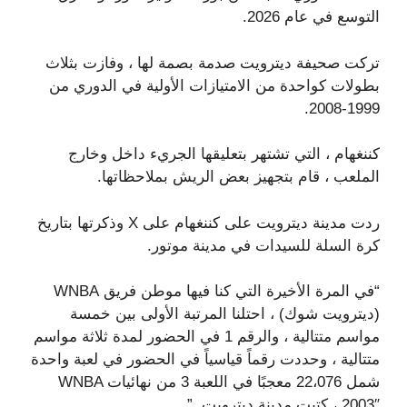
التوسع في عام 2026.
تركت صحيفة ديترويت صدمة بصمة لها ، وفازت بثلاث
بطولات كواحدة من الامتيازات الأولية في الدوري من
1999-2008.
كننغهام ، التي تشتهر بتعليقها الجريء داخل وخارج
الملعب ، قام بتجهيز بعض الريش بملاحظاتها.
ردت مدينة ديترويت على كننغهام على X وذكرتها بتاريخ
كرة السلة للسيدات في مدينة موتور.
“في المرة الأخيرة التي كنا فيها موطن فريق WNBA
(ديترويت شوك) ، احتلنا المرتبة الأولى بين خمسة
مواسم متتالية ، والرقم 1 في الحضور لمدة ثلاثة مواسم
متتالية ، وحددت رقماً قياسياً في الحضور في لعبة واحدة
شمل 22،076 معجبًا في اللعبة 3 من نهائيات WNBA
2003″ ، كتبت مدينة ديترويت. ”