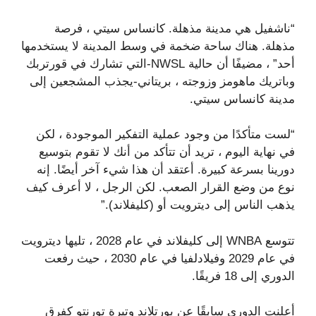
“ناشفيل هي مدينة مذهلة. كانساس سيتي ، فرصة
مذهلة. هناك ساحة ضخمة في وسط المدينة لا يستخدمها
أحد” ، مضيفًا أن حالية NWSL-التي تشارك في قورتربك
وباتريك ماهومز وزوجته ، بريتاني-يجذب المشجعين إلى
مدينة كانساس سيتي.
“لست متأكدًا من وجود عملية التفكير الموجودة ، لكن
في نهاية اليوم ، تريد أن تتأكد من أنك لا تقوم بتوسيع
دورينا بسرعة كبيرة. أعتقد أن هذا شيء آخر أيضًا. إنه
نوع من وضع القرار الصعب. لكن الرجل ، لا أعرف كيف
يذهب الناس إلى ديترويت أو (كليفلاند).”
تتوسع WNBA إلى كليفلاند في عام 2028 ، تليها ديترويت
في عام 2029 وفيلادلفيا في عام 2030 ، حيث رفعت
الدوري إلى 18 فريقًا.
أعلنت الدوري سابقًا عن بورتلاند وتيرة تورنتو كفرق