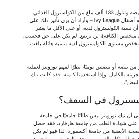
وأسفرت التجربة الأيضية، كما أسماها نورويتز، عن تناول 720 بيضة وتناول 133 ألف ملغ من الكولسترول الغذائي
خلال شهر واحد. لماذا؟ لأنه، كما ذكرنا سابقًا، هذا هو ما يهتم به أطفال Ivy League – وأراد أن يرى تأثير ذلك على
ن نسبة الكولسترول لديه، أو على الأقل ما يعتبر
 أيضًا باسم LDL (البروتين الدهني منخفض الكثافة)، لن يرتفع. لم يكن على حق فحسب،
انخفض مستوى الكوليسترول لديه بنسبة هائلة بلغت
من بيضة أو بيضتين يوميًا، نظرًا لفهم نورويتز لعملية
جربته بالكامل. وإذا استخدمنا كلمته، فقد كانت تلك
لبيض”.
وليسترول في السقف؟
 أن نيك نورويتز ليس طالبًا جامعيًا في جامعة
ول على شهادة الطب من جامعة هارفارد، فقد حصل
صحة الأيضية من جامعة أكسفورد، لذا فهو لم يكن
جيتال: “كان الغرض من هذه التجربة برمتها هو عرض