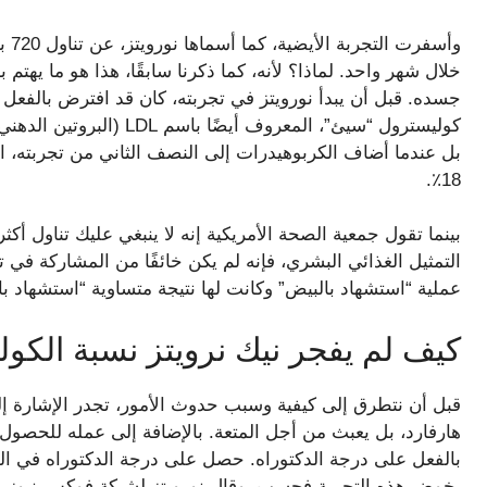
جسده. قبل أن يبدأ نورويتز في تجربته، كان قد افترض بالفعل أ
كوليسترول “سيئ”، المعروف
بل عندما أضاف الكربوهيدرات إلى النصف الثاني من تجربته، 
18٪.
بينما تقول جمعية الصحة الأمريكية إنه لا ينبغي عليك تناول أكثر 
التمثيل الغذائي البشري، فإنه لم يكن خائفًا من المشاركة في ت
عملية “استشهاد بالبيض” وكانت لها نتيجة متساوية “استشهاد با
كيف لم يفجر نيك نرويتز نسبة الك
قبل أن نتطرق إلى كيفية وسبب حدوث الأمور، تجدر الإشارة إلى
هارفارد، بل يعبث من أجل المتعة. بالإضافة إلى عمله للحص
بالفعل على درجة الدكتوراه. حصل على درجة الدكتوراه في ال
يخوض هذه التجربة فحسب. وقال نورويتز لشبكة فوكس نيوز دي