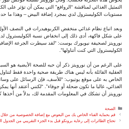
التمثيل الغذائي لمناقشة “الروافع” التي يمكن أن تؤثر على الكو
مستويات الكوليسترول لدي بمجرد إضافة البيض – وهذا ما حدث
وبعد اتباع نظام غذائي منخفض الكربوهيدرات في النصف الأول
على شكل فاكهة، أدى ذلك إلى انخفاض نسبة الكوليسترول لدي
نورويتز لصحيفة نيويورك بوست: “لقد سيطرت الجرعة الإضافي
الكوليسترول التي كنت أتناولها”.
على الرغم من أن نورويتز ذكر أن حبه للصحة الأيضية هو السبب ا
العقلية القائلة بأنه ليس هناك طريقة صحية واحدة فقط لتناول
الخاص به على موقع يوتيوب: “للأسف، فإن الرسائل على وسائ
الغذائي، غالبا ما تكون ضحلة أو جوفاء”. “لكنني أعتقد أنها يم
نورويتز أن تشكك في المعلومات المقدمة لك، بدلاً من أخذها ك
التصنيفات
الصحة
قم بحماية الفناء الخاص بك من البعوض مع إضافة الخصوصية من خلال 
تحتاج الطائرات إلى رعاية برونكو قبل بدء الجزء التقريبي من الجدول ا