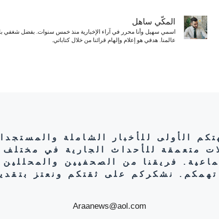
المكّي ساهل
اسمي سهيل وأنا محرر في آراء الإخبارية منذ خمس سنوات. بفضل شغفي بال
عالمنا. هدفي هو إعلام وإلهام قرائنا من خلال كتاباتي.
هتكم الأولى للأخبار الشاملة والمستجدا
ات متعمقة للأحداث الجارية في مختلف 
تماعية. فريقنا من الصحفيين والمحللين 
تهمكم. نشكركم على ثقتكم ونعتز بتقديم
Araanews@aol.com