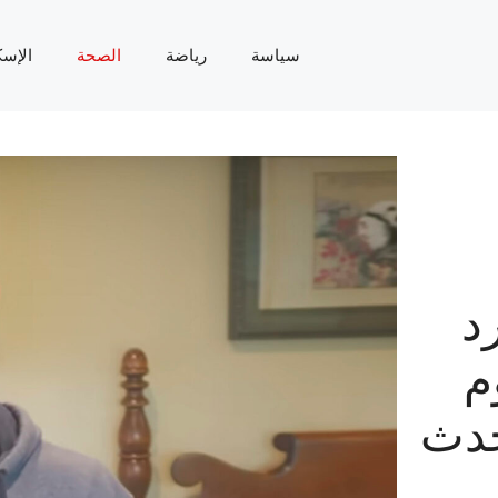
سياسة
رياضة
الصحة
الإسك
د
وم
حدث