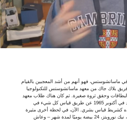
 كان هناك شيء واحد يجب معرفته عن طلاب Ivy League في ماساتشوستس، فهو أنهم من أشد المعجبين بالقيام
اك فريق بلاك جاك من معهد ماساتشوستس للتكنولوجيا
عد البطاقات وحقق ثروة صغيرة. ثم كان هناك طلاب معهد
ماساتشوستس للتكنولوجيا الذين قرروا “اختراق” جسر هارفارد في أكتوبر 1965 عن طريق قياس كل شيء في
ه كشريط قياس بشري. الآن، في لحظة أخرى مثيرة
للدهشة من ماساتشوستس، أكل طالب الطب بجامعة هارفارد، نيك نورويتز، 24 بيضة يوميًا لمدة شهر – وعاش