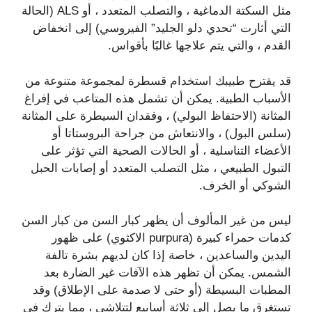
مثل السكتة الدماغية ، والتصلب المتعدد ، أو ALS (الحالة
التي أثارت “تحدي دلو الجليد” الفيروسي) إلى انخفاض
القدم ، والتي يتم علاجها غالبًا بأقواس.
قد يقترح طبيبك استخدام قسطرة لمجموعة متنوعة من
الأسباب الطبية. يمكن أن تشمل هذه المتاعب في إفراغ
المثانة (الاحتفاظ البولي) ، وفقدان السيطرة على المثانة
(سلس البول) ، والانتعاش من جراحة البروستاتا أو
الأعضاء التناسلية ، أو الحالات الصحية التي تؤثر على
التبول الطبيعي ، مثل التصلب المتعدد أو إصابات الحبل
الشوكي أو الخرف.
ليس من غير المألوف أن يظهر كبار السن من كبار السن
كدمات حمراء كبيرة (purpura الاكثوي) على ظهور
اليدين والساعدين ، خاصة إذا كان لديهم بشرة تالفة
الشمس. يمكن أن تظهر هذه الآفات غير الضارة بعد
المطبات البسيطة (أو حتى لا صدمة على الإطلاق) وقد
تستغرق ما يصل إلى ثلاثة أسابيع لتتلاشى ، مما يترك في