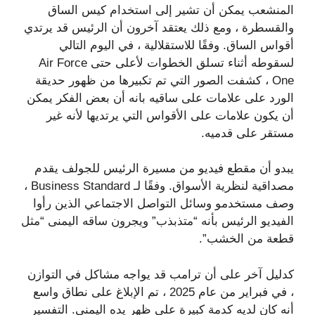
المنشعب يمكن أن تشير إلى استخدام كيس الساق
والقسطرة ، ومع ذلك يعتقد آخرون أن الرئيس قد يرتدي
أقواس الساق. وفقًا للاستقلالية ، في اليوم التالي
لسقوطه أثناء تسلق الخطوات لأعلى حتى Air Force
One ، كشفت الصور التي تم تكبيرها من ظهور حديقة
الورد على علامات على ساقيه بانه أن بعض الفكر يمكن
أن يكون علامات على الأقواس التي يرتديها لأنه غير
مستقر على قدميه.
يبدو أن مقطع فيديو من مسيرة الرئيس للجولف يقدم
مصداقية لنظرية الأسواق. وفقًا لـ Business Standard ،
وصف مستخدمو وسائل التواصل الاجتماعي الذين رأوا
الفيديو الرئيس بأنه “متذبذب” ويجرون ساقه اليمنى “مثل
قطعة من الخشب”.
كدليل آخر على أن ترامب قد يواجه مشاكل في التوازن
، في فبراير من عام 2025 ، تم الإبلاغ على نطاق واسع
أنه كان لديه كدمة كبيرة على ظهر يده اليمنى. التفسير