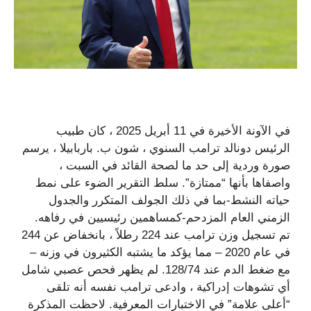
في الآونة الأخيرة في 11 أبريل 2025 ، كان طبيب
الرئيس دونالد ترامب السنوي ، شون ب. باربابيلا ، يرسم
صورة وردية إلى حد ما لصحة القائد في السبت ،
واصفاها بأنها “ممتازة”. سلط التقرير الضوء على نمط
حياته النشط-بما في ذلك الجولف المتكرر والجدول
الزمني العام المزدحم-كمساهمين رئيسيين في رفاهه.
تم تسجيل وزن ترامب عند 224 رطلاً ، بانخفاض عن 244
في عام 2020 – مما يؤكد ما يشتبه الكثيرون في وزنه –
مع ضغط الدم عند 128/74. لم يظهر فحص عصبي شامل
أي تشوهات إدراكية ، وادعى ترامب نفسه أنه تلقى
“أعلى علامة” في الاختبارات المعرفية. لاحظت المذكرة