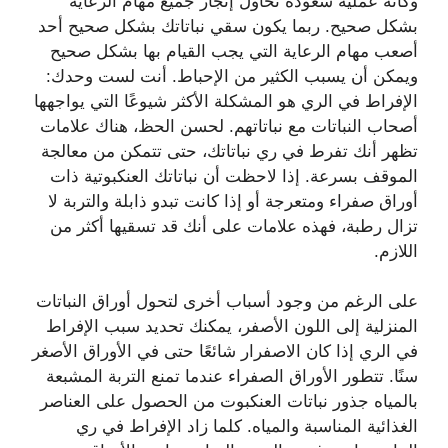
وكأنه عملية شعوذة تحاول إنجاز جميع مهام الرعاية
بشكل صحيح. ربما يكون سقي نباتاتك بشكل صحيح أحد
أصعب مهام الرعاية التي يجب القيام بها بشكل صحيح
ويمكن أن يسبب الكثير من الإحباط. أنت لست وحدك:
الإفراط في الري هو المشكلة الأكثر شيوعًا التي يواجهها
أصحاب النباتات مع نباتاتهم. لحسن الحظ، هناك علامات
تظهر أنك تفرط في ري نباتاتك، حتى تتمكن من معالجة
الموقف بسرعة. إذا لاحظت أن نباتاتك العنكبوتية ذات
أوراق صفراء ومتعرجة أو إذا كانت تبدو ذابلة والتربة لا
تزال رطبة، فهذه علامات على أنك قد تسقيها أكثر من
اللازم.
على الرغم من وجود أسباب أخرى لتحول أوراق النباتات
المنزلية إلى اللون الأصفر، يمكنك تحديد سبب الإفراط
في الري إذا كان الاصفرار شائعًا حتى في الأوراق الأصغر
سنًا. تتطور الأوراق الصفراء عندما تمنع التربة المشبعة
بالمياه جذور نباتات العنكبوت من الحصول على العناصر
الغذائية المناسبة والمياه. كلما زاد الإفراط في ري