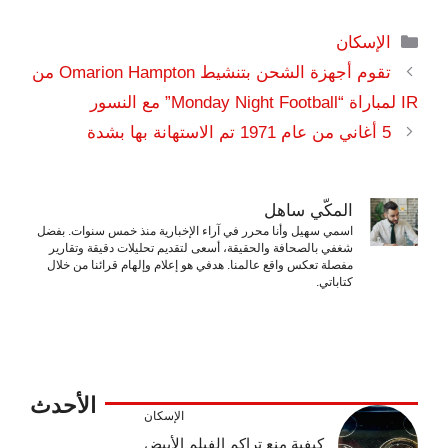
التصنيفات
الإسكان
تقوم أجهزة الشحن بتنشيط Omarion Hampton من
IR لمباراة “Monday Night Football” مع النسور
5 أغاني من عام 1971 تم الاستهانة بها بشدة
المكّي ساهل
اسمي سهيل وأنا محرر في آراء الإخبارية منذ خمس سنوات. بفضل
شغفي بالصحافة والحقيقة، أسعى لتقديم تحليلات دقيقة وتقارير
مفصلة تعكس واقع عالمنا. هدفي هو إعلام وإلهام قرائنا من خلال
كتاباتي.
الأحدث
الإسكان
كيفية منع تراكم الفيلم الأبيض