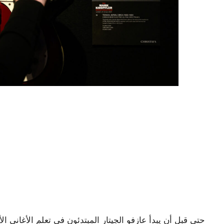
حتى قبل أن يبدأ عازفو الجيتار المبتدئون في تعلم الأغاني الأ