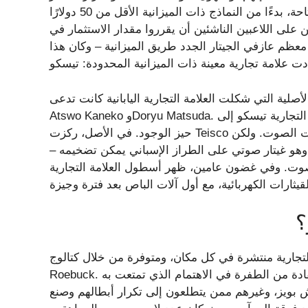
الذي يجب أن يبدأوا به؟ هناك عالم كامل من الخيارات المتاحة، بدءًا من النماذج ذات الميزانية الأقل من 50 دولارًا
عين على اللاعبين الناشئين أن يقرروا مقدار الاستثمار في
معظم عازفي الجيتار الجدد طريق الميزانية – وكان هذا
التي شكلت العلامة التجارية اليابانية كانت تدعى Aoi Onpa Kenkyujo، وكانت مملوكة لرجلي الأعمال
Atswo Kaneko وDoryu Matsuda. في عام 1948، بعد عامين من تأسيس الشركة، ظهرت العلامة التجارية تيسكو إلى
حيز الوجود. في الأصل، ركزت Teisco على القيثارات والمعدات الفولاذية مثل الميكروفونات ومكبرات الصوت. ولكن
دي لها، وهو غيتار صوتي على الطراز الإسباني يمكن تضخيمه –
لصوت. وفي غضون عامين، ظهر أسطول العلامة التجارية
؟
رية منتشرة في كل مكان، ومتوفرة من خلال كتالوج Sears and
Roebuck. وهذا يعني أن العلامة التجارية كانت في وضع جيد للاستفادة من الطفرة في الاهتمام الذي تمتعت به
 بويز، وغيرهم ممن يتطلعون إلى تكرار أبطالهم وصنع