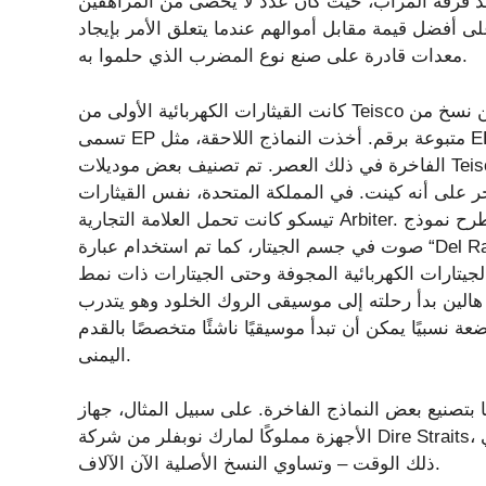
قد فرقة المرآب، حيث كان عدد لا يحصى من المراهقين
ى أفضل قيمة مقابل أموالهم عندما يتعلق الأمر بإيجاد
معدات قادرة على صنع نوع المضرب الذي حلموا به.
كانت القيثارات الكهربائية الأولى من Teisco عبارة عن نسخ من Les Paul ذات جسم صلب بشكل عام، مع نماذج
تسمى EP متبوعة برقم. أخذت النماذج اللاحقة، مثل EB-1 bass، جرعات هائلة من الإلهام من نماذج Fender
الفاخرة في ذلك العصر. تم تصنيف بعض موديلات Teisco المصدرة إلى الولايات المتحدة على أنها جيتار كينغستون،
ر على أنه كينت. في المملكة المتحدة، نفس القيثارات
تيسكو كانت تحمل العلامة التجارية Arbiter. في عام 1964، تم طرح نموذج TRG-1 للتداول، والذي يتضمن مضخم
صوت في جسم الجيتار، كما تم استخدام عبارة “Del Ray” في العلامة التجارية. بحلول عام 1966، كان تيسكو ديل
لجيتارات الكهربائية المجوفة وحتى الجيتارات ذات نمط
الين بدأ رحلته إلى موسيقى الروك الخلود وهو يتدرب
 نسبيًا يمكن أن تبدأ موسيقيًا ناشئًا متخصصًا بالقدم
اليمنى.
ض النماذج الفاخرة. على سبيل المثال، جهاز Spectrum 5، الذي كان أحد هذه
الأجهزة مملوكًا لمارك نوبفلر من شركة Dire Straits، وتم بيعه بالتجزئة بالمئات في الستينيات – وهو مبلغ كبير في
ذلك الوقت – وتساوي النسخ الأصلية الآن الآلاف.