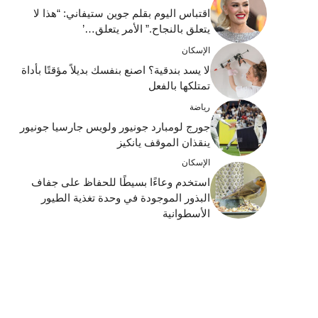
اقتباس اليوم بقلم جوين ستيفاني: “هذا لا
يتعلق بالنجاح.” الأمر يتعلق…’
الإسكان
لا يسد بندقية؟ اصنع بنفسك بديلاً مؤقتًا بأداة
تمتلكها بالفعل
رياضة
جورج لومبارد جونيور ولويس جارسيا جونيور
ينقذان الموقف يانكيز
الإسكان
استخدم وعاءًا بسيطًا للحفاظ على جفاف
البذور الموجودة في وحدة تغذية الطيور
الأسطوانية