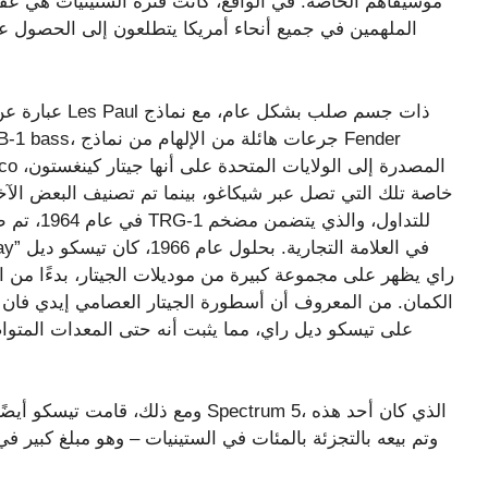
موسيقاهم الخاصة. في الواقع، كانت فترة الستينيات هي ع
الملهمين في جميع أنحاء أمريكا يتطلعون إلى الحصول عل
خاصة تلك التي تصل عبر شيكاغو، بينما تم تصنيف البعض الآخ
راي يظهر على مجموعة كبيرة من موديلات الجيتار، بدءًا من ا
الكمان. من المعروف أن أسطورة الجيتار العصامي إيدي فان ه
على تيسكو ديل راي، مما يثبت أنه حتى المعدات المتواضعة
ومع ذلك، قامت تيسكو أيضًا بتصنيع بع