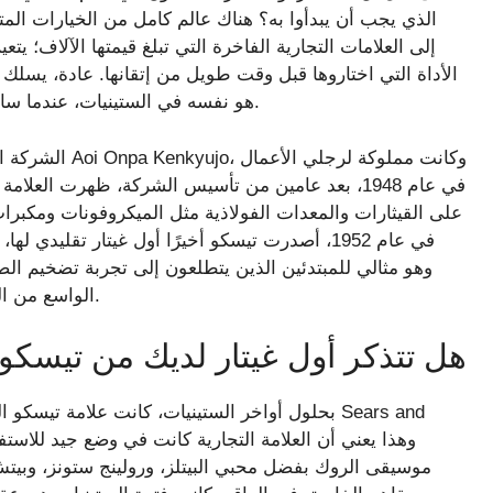
إلى العلامات التجارية الفاخرة التي تبلغ قيمتها الآلاف؛ يت
الأداة التي اختاروها قبل وقت طويل من إتقانها. عادة، يسلك 
هو نفسه في الستينيات، عندما سادت علامة تجارية معينة ذات الميزانية المحدودة: تيسكو.
الشركة الأصلية 
في عام 1952، أصدرت تيسكو أخيرًا أول غيتار تقلي
وهو مثالي للمبتدئين الذين يتطلعون إلى تجربة تضخيم ا
الواسع من القيثارات الكهربائية، مع أول آلات الباص بعد فترة وجيزة.
هل تتذكر أول غيتار لديك من تيسكو
بحلول أواخر الستينيات، كانت علامة تيسكو التجا
موسيقى الروك بفضل محبي البيتلز، ورولينج ستونز، وبيتش