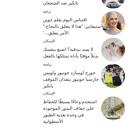
يانكيز ضد الشجعان
ترفيه
اقتباس اليوم بقلم جوين
ستيفاني: “هذا لا يتعلق بالنجاح.”
الأمر يتعلق…’
الإسكان
لا يسد بندقية؟ اصنع بنفسك
بديلاً مؤقتًا بأداة تمتلكها بالفعل
رياضة
جورج لومبارد جونيور ولويس
جارسيا جونيور ينقذان الموقف
يانكيز
الإسكان
استخدم وعاءًا بسيطًا للحفاظ
على جفاف البذور الموجودة
في وحدة تغذية الطيور
الأسطوانية