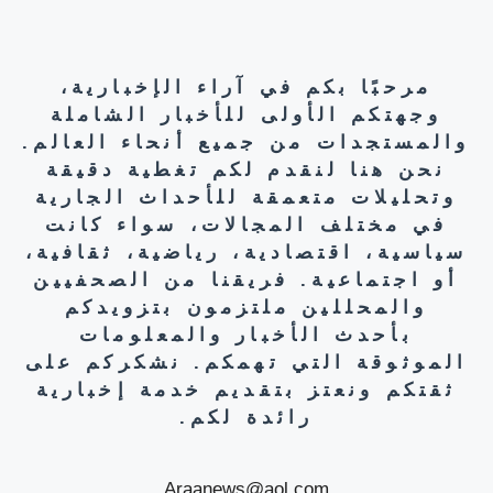
مرحبًا بكم في آراء الإخبارية،
وجهتكم الأولى للأخبار الشاملة
والمستجدات من جميع أنحاء العالم.
نحن هنا لنقدم لكم تغطية دقيقة
وتحليلات متعمقة للأحداث الجارية
في مختلف المجالات، سواء كانت
سياسية، اقتصادية، رياضية، ثقافية،
أو اجتماعية. فريقنا من الصحفيين
والمحللين ملتزمون بتزويدكم
بأحدث الأخبار والمعلومات
الموثوقة التي تهمكم. نشكركم على
ثقتكم ونعتز بتقديم خدمة إخبارية
رائدة لكم.
Araanews@aol.com