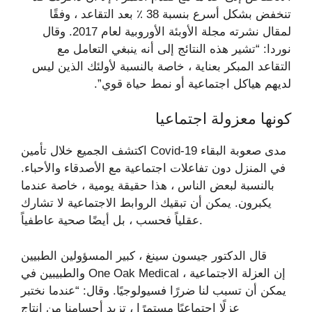
تنخفض بشكل أسرع بنسبة 38 ٪ بعد التقاعد ، وفقًا
لمقال نشرته مجلة الأوبئة الأوروبية لعام 2017. وقال
نوردا: “تشير هذه النتائج إلى أنه ينبغي التعامل مع
التقاعد المبكر بعناية ، خاصة بالنسبة لأولئك الذين ليس
لديهم هياكل اجتماعية أو نمط حياة قوي”.
كونها معزولة اجتماعيا
اكتشف الجميع خلال تأمين Covid-19 مدى صعوبة البقاء
في المنزل دون تفاعلات اجتماعية مع الأصدقاء والأحباء.
بالنسبة لبعض الناس ، هذا حقيقة يومية ، خاصة عندما
يكبرون. يمكن أن تبقيك الروابط الاجتماعية لا تشارك
عقلياً فحسب ، بل أيضًا صحية عاطفياً.
قال الدكتور جيسون سينغ ، كبير المسؤولين الطبيين
والطبيبين في One Oak Medical ، إن العزلة الاجتماعية
يمكن أن تسبب لنا ضررًا فسيولوجيًا. وقال: “عندما نختبر
عزلًا اجتماعيًا مستمرًا ، تزيد أجسامنا من إنتاج