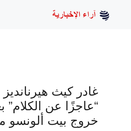
نتقل
لى
لمحتوى
غادر كيث هيرنانديز
“عاجزًا عن الكلام” ب
خروج بيت ألونسو م