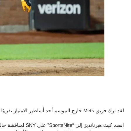
لقد ترك فريق Mets خارج الموسم أحد أساطير الامتياز تقريبًا “عاجزًا عن الكلام”.
انضم كيث هيرنانديز إل