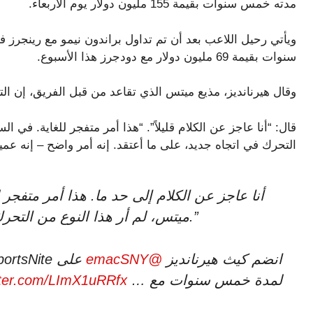
مدته خمس سنوات بقيمة 155 مليون دولار يوم الأربعاء.
ويأتي رحيل اللاعب بعد أن تم تداول براندون نيمو مع رينجرز 
سنوات بقيمة 69 مليون دولار مع دودجرز هذا الأسبوع.
وقال هيرنانديز، مذيع ميتس الذي تقاعد من قبل الفريق، إن ال
قال: “أنا عاجز عن الكلام قليلاً”. “هذا أمر متفجر للغاية. في 
التحرك في اتجاه جديد، على ما أعتقد. إنه أمر واضح – إنه عمي
ميتس، لم أر هذا النوع من التحرك في اتجاه جديد، على ما أعتقد. إنه عميق.”
انضم كيث هيرنانديز
@emacSNY
لمدة خمس سنوات مع …
itter.com/LImX1uRRfx