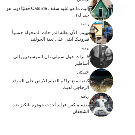
إليك ما هو عليه سقف Catslide فعليًا (وما هو
جيد له)
رياضة
تهيمن الآن بطلة الدراجات المتحولة جنسياً
فيرونيكا آيفي على لعبة الجولف
ترفيه
5 مرات حول ستيلي دان الموسيقيين إلى
أساطير
الإسكان
كيفية منع تراكم الفيلم الأبيض على الموقد
الزجاجي لديك
رياضة
يقدم ماكس فرايد أحدث جوهرة يانكيز ضد
الشجعان