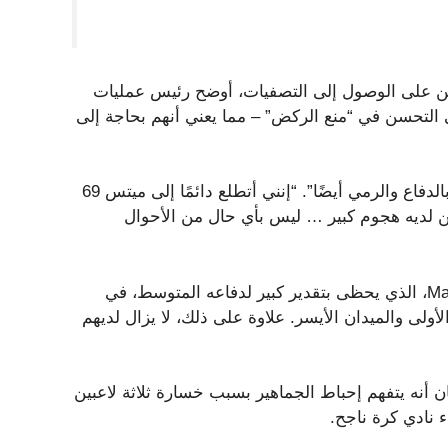
درين على الوصول إلى التصفيات، أوضح رئيس عمليات
لى التحسن في “منع الركض” – مما يعني أنهم بحاجة إلى
قال هيرنانديز عن الاتجاه الجديد للفريق: “سيكون الأمر يتعلق بالدفاع والرمي أيضًا”. “إنني أتطلع دائمًا إلى ميتس 69
كن لديه هجوم كبير … ليس بأي حال من الأحوال
لقد حصل فريق Mets على رجل القاعدة الثاني Marcus Semien، الذي يحظى بتقدير كبير لدفاعه المتوسط، في
دة الأولى والميدان الأيسر. علاوة على ذلك، لا يزال لديهم
 كوهين مراسل صحيفة The Post جون هيمان أنه يتفهم إحباط الجماهير بسبب خسارة ثلاثة لاعبين
 نادي كرة ناجح.