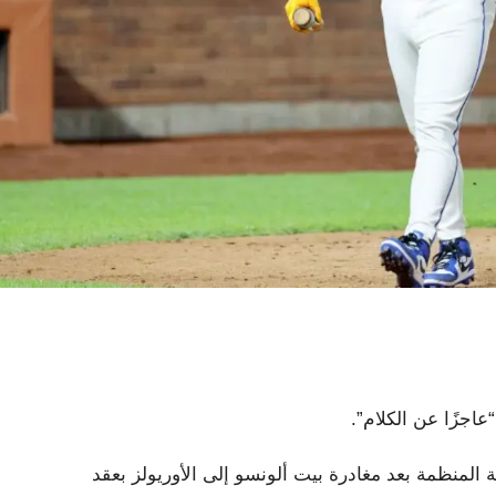
ى “SportsNite” على SNY لمناقشة حالة المنظمة بعد مغادرة بيت ألونسو إلى الأوريولز بعقد