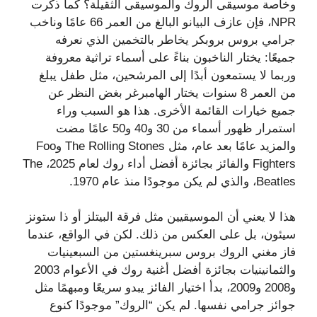
وخاصة موسيقى الروك والموسيقى الثقيلة؟ كما ذكرت
NPR، فإن عازف البيانو البالغ من العمر 66 عامًا وناخب
جرامي بروس بروبكر يخاطر بالتخمين الذي نعرفه
جميعًا: يختار الناخبون بناءً على أسماء تراثية معروفة
وربما لا يستمعون أبدًا إلى المرشحين، مثل طفل يبلغ
من العمر 8 سنوات يختار الهامبرغر بغض النظر عن
جميع خيارات القائمة الأخرى. هذا هو السبب وراء
استمرار ظهور أسماء من 30 و40 و50 عامًا مضت
والمزيد عامًا بعد عام، مثل The Rolling Stones وFoo
Fighters والفائز بجائزة أفضل أداء روك لعام 2025، The
Beatles، والذي لم يكن موجودًا منذ عام 1970.
هذا لا يعني أن الموسيقيين مثل فرقة البيتلز أو ذا ستونز
سيئون، بل على العكس من ذلك. لكن في الواقع، عندما
فاز مغني الروك بروس سبرينغستين من السبعينيات
والثمانينيات بجائزة أفضل أغنية روك في الأعوام 2003
و2008 و2009، بدأ اختيار الفائز يبدو سريعًا ومبهمًا مثل
جوائز جرامي نفسها. لم يكن “الروك” موجودًا كنوع