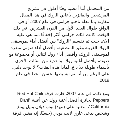
من المحتمل أننا أمضينا وقتًا أطول في تشريح
المرشحين والفائزين بأغاني الروك في هذا المقال
مقارنة بما فعله ناخبو جرامي في عام 2007، أو في
الواقع طوال العقد الأول من القرن العشرين. في ذلك
الوقت، كانت فئات جرامي أكثر إخفاقًا مما هي عليه
الآن، حيث تم تقسيم “الروك” بين أفضل أداء لموسيقى
الروك الغريبة وغير المنطقية، وأفضل أداء صوتي منفرد
لموسيقى الروك، وأفضل أداء روك لثنائي أو مجموعة مع
صوت، وأفضل أغنية روك، والعديد من الفئات الأخرى
بأسماء طويلة بلا داع. لماذا هذه الفئات؟ لا يوجد دليل،
على الرغم من أنه تم تبسيطها لحسن الحظ في عام
2019.
ومع ذلك، في عام 2007، فازت فرقة Red Hot Chili
Peppers بجائزة أفضل أغنية روك عن أغنية “Dani
California”، متغلبة على (تنهد) بوب ديلان ونيل يونغ
وشخص يدعى غاري لايت بودي (حسنًا، إنه مغني فرقة