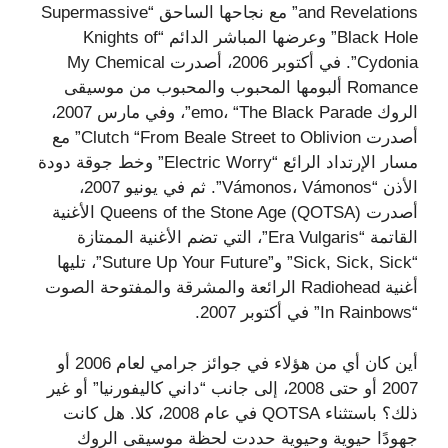
and Revelations” مع نجاحها الساحق “Supermassive
Black Hole” وعرضها المباشر الدائم “Knights of
Cydonia”. في أكتوبر 2006، أصدرت My Chemical
Romance ألبومها المحبوب والمحبوب من موسيقى
الروك emo، “The Black Parade”، وفي مارس 2007،
أصدرت Clutch “From Beale Street to Oblivion” مع
مسار الإرتداد الرائع “Electric Worry” وخط جوقة دودة
الأذن “Vámonos، Vámonos”. ثم في يونيو 2007،
أصدرت Queens of the Stone Age (QOTSA) الأغنية
القاتمة “Era Vulgaris”، التي تضم الأغنية الممتازة
“Sick, Sick, Sick” و”Suture Up Your Future”، تليها
أغنية Radiohead الرائعة والمشرقة والمفتوحة الصوت
“In Rainbows” في أكتوبر 2007.
أين كان أي من هؤلاء في جوائز جرامي لعام 2006 أو
2007 أو حتى 2008، إلى جانب “داني كاليفورنيا” أو غير
ذلك؟ باستثناء QOTSA في عام 2008، كلا. هل كانت
جهودًا حيوية وحيوية حددت لحظة موسيقى الروك