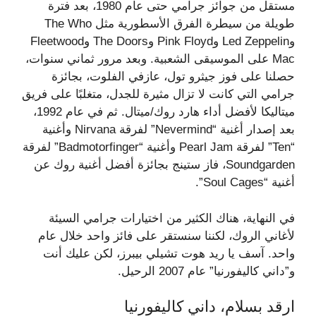
مستقل من جوائز جرامي حتى عام 1980، بعد فترة
طويلة من سيطرة الفرق الأسطورية مثل The Who
وLed Zeppelin وPink Floyd وThe Doors وFleetwood
Mac على الموسيقى الشعبية. وبعد مرور ثماني سنوات،
حصلنا على فوز جيثرو تول، عازفي الفلوت، بجائزة
جرامي التي كانت لا تزال مثيرة للجدل، متغلبًا على فريق
ميتاليكا لأفضل أداء هارد روك/ميتال. ثم في عام 1992،
بعد إصدار أغنية “Nevermind” لفرقة Nirvana وأغنية
“Ten” لفرقة Pearl Jam وأغنية “Badmotorfinger” لفرقة
Soundgarden، فاز ستينج بجائزة أفضل أغنية روك عن
أغنية “Soul Cages”.
في النهاية، هناك الكثير من اختيارات جرامي السيئة
لأغاني الروك، لكننا سنستقر على فائز واحد خلال عام
واحد. آسف يا ريد هوت تشيلي بيبرز، لكن عليك أنت
و”داني كاليفورنيا” عام 2007 الرحيل.
ارقد بسلام، داني كاليفورنيا