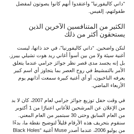
“داني كاليفورنيا” واعتقدوا أنهم كانوا يصوتون لمفضل
طفولتهم، إلفيس.
الكثير من المتنافسين الآخرين الذين
يستحقون أكثر من ذلك
لنكن واضحين. “داني كاليفورنيا”، في حد ذاتها، ليست
أغنية سيئة ولا من بين أسوأ أغاني ريد هوت تشيلي بيبرز.
بل إنه يجسد مدى قصر نظر جوائز جرامي عندما يتعلق
الأمر بالتمشيط في روح العصر بما يتجاوز أي اسم كبير
يعرفه الناخبون، أو أي أغنية كبيرة سمعت آذانهم يوم
الأربعاء الماضي.
في وقت حفل توزيع جوائز جرامي لعام 2007، كان لا بد
من الإعلان عن المرشحين للأغاني اعتبارًا من 1 أكتوبر
من العام السابق وحتى 30 سبتمبر من العام المعني.
سنقوم بتحريف هذه الأرقام قليلاً لتوضيح نقطة ما، بدءًا
من يوليو 2006، عندما أصدر Muse أغنية “Black Holes