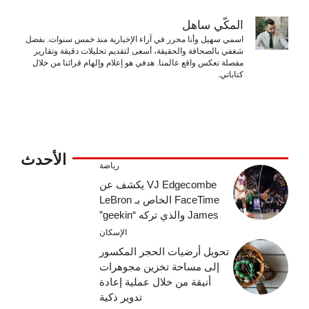
المكّي ساهل
اسمي سهيل وأنا محرر في آراء الإخبارية منذ خمس سنوات. بفضل
شغفي بالصحافة والحقيقة، أسعى لتقديم تحليلات دقيقة وتقارير
مفصلة تعكس واقع عالمنا. هدفي هو إعلام وإلهام قرائنا من خلال
كتاباتي.
الأحدث
رياضة
VJ Edgecombe يكشف عن
FaceTime الخاص بـ LeBron
James والذي تركه “geekin”
الإسكان
تحويل أرضيات الحجر المكسور
إلى مساحة تخزين مجوهرات
أنيقة من خلال عملية إعادة
تدوير ذكية