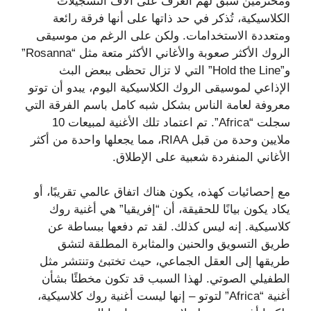
ومحترمين سبق لهم العزف على آلاف التسجيلات
الكلاسيكية، تُذكر في حد ذاتها على أنها فرقة رائعة
ومتعددة الاستخدامات. ولكن على الرغم من موسيقى
الروك الأكثر صعوبة والأغاني الأكثر متعة مثل “Rosanna”
و”Hold the Line” التي لا تزال تحظى ببعض البث
الإذاعي لموسيقى الروك الكلاسيكية اليوم، يبدو أن توتو
معروفة لعامة الناس بشكل شبه كامل باسم الفرقة التي
سجلت “Africa”. تم اعتماد تلك الأغنية لمبيعات 10
ملايين وحدة من قبل RIAA، مما يجعلها واحدة من أكثر
الأغاني المنفردة شعبية على الإطلاق.
مع إحصائيات كهذه، يكون هناك اتفاق عالمي تقريبًا، أو
يكاد يكون بيانًا للحقيقة، أن “إفريقيا” هي أغنية روك
كلاسيكية. إنه ليس كذلك. لقد تم دفعها ببساطة عن
طريق التسويق والحنين والمثابرة المطلقة لتشق
طريقها إلى العقل الجماعي، حيث تختبئ وتنتشر مثل
الطفيلي الصوتي. لهذا السبب قد تكون مخطئًا بشأن
أغنية “Africa” ​​لتوتو – إنها ليست أغنية روك كلاسيكية،