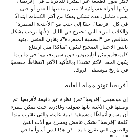
تكثر صور الطبيعة غير المثيرة للذكريات في “إفريقيا”،
وكلها أجزاء عشوائية لا تتصل ببعضها البعض أو حتى
بسرد شامل. هذه تشكل بعضًا من أكثر الكلمات ابتذالًا
في كل “إفريقيا”. جنبًا إلى جنب مع “الأجنحة المقمرة”
والكلاب البرية التي “تصرخ في الليل” (لأنها ترغب بشكل
متناقض في “الصحبة المنفردة”)، يقارن المغني ديفيد
بايش الاختيار الصحيح ليكون “متأكدًا مثل ارتفاع
كليمنجارو مثل أوليمبوس فوق سيرينجيتي،” في ما ربما
يكون الخط الأكثر تشددًا وبالتأكيد الأكثر اكتظاظًا مقطعيًا
في تاريخ موسيقى الروك.
أفريقيا توتو مملة للغاية
إن موسيقى “إفريقيا” تعزز نظرة غير دقيقة لأفريقيا. تم
وصفها في الأغنية بأنها صوفية وغادرة، حيث يمكن للمرء
أن يسمع أنماطًا موسيقية قبلية عامة، والتي تقترب منها
كلمة “إفريقيا” بشكل غامض ومحرج مع آلات النفخ
والطبول التي تقرع باليد. لكن هذا ليس أسوأ ما في