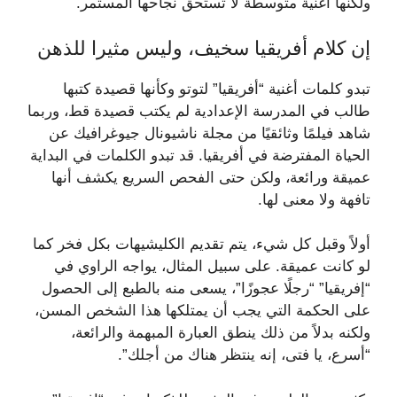
ولكنها أغنية متوسطة لا تستحق نجاحها المستمر.
إن كلام أفريقيا سخيف، وليس مثيرا للذهن
تبدو كلمات أغنية “أفريقيا” لتوتو وكأنها قصيدة كتبها
طالب في المدرسة الإعدادية لم يكتب قصيدة قط، وربما
شاهد فيلمًا وثائقيًا من مجلة ناشيونال جيوغرافيك عن
الحياة المفترضة في أفريقيا. قد تبدو الكلمات في البداية
عميقة ورائعة، ولكن حتى الفحص السريع يكشف أنها
تافهة ولا معنى لها.
أولاً وقبل كل شيء، يتم تقديم الكليشيهات بكل فخر كما
لو كانت عميقة. على سبيل المثال، يواجه الراوي في
“إفريقيا” “رجلًا عجوزًا”، يسعى منه بالطبع إلى الحصول
على الحكمة التي يجب أن يمتلكها هذا الشخص المسن،
ولكنه بدلاً من ذلك ينطق العبارة المبهمة والرائعة،
“أسرع، يا فتى، إنه ينتظر هناك من أجلك”.