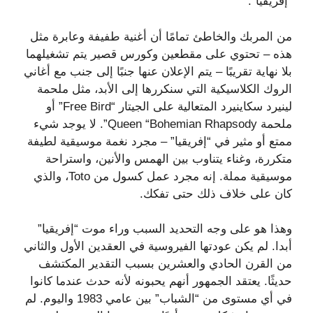
“إفريقيا”.
من المربك والخاطئ تمامًا أن أغنية طفيفة وعابرة مثل
هذه – تحتوي على مقطعين وكورس قصير يتم تشغيلهما
بلا نهاية تقريبًا – يتم الإعلان عنها جنبًا إلى جنب مع أغاني
الروك الكلاسيكية التي سنكررها إلى الأبد، مثل ملحمة
لينيرد سكاينيرد المتعالية على الجيتار “Free Bird” أو
ملحمة Queen “Bohemian Rhapsody”. لا يوجد شيء
ممتع أو مثير في “إفريقيا” – مجرد نغمة موسيقية لطيفة
متكررة، وغناء يتناوب بين الهمس والأنين، واستراحة
موسيقية مملة. إنه مجرد عمل كسول من Toto، والذي
كان على خلاف ذلك حتى تفكك.
وهذا هو على وجه التحديد السبب وراء موت “إفريقيا”
أبدا. لم يكن عودتها الفيروسية في العقدين الأول والثاني
من القرن الحادي والعشرين بسبب التقدير المكتشف
حديثًا. يعتقد الجمهور أنهم يحبونه لأنه حدث عندما كانوا
في أي مستوى من “الشباب” بين عامي 1983 واليوم. لم