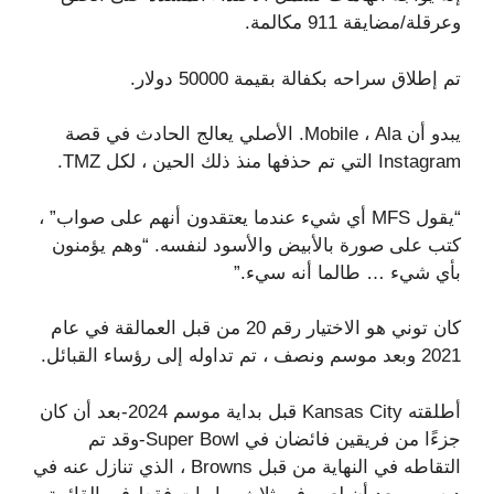
وعرقلة/مضايقة 911 مكالمة.
تم إطلاق سراحه بكفالة بقيمة 50000 دولار.
يبدو أن Mobile ، Ala. الأصلي يعالج الحادث في قصة
Instagram التي تم حذفها منذ ذلك الحين ، لكل TMZ.
“يقول MFS أي شيء عندما يعتقدون أنهم على صواب” ،
كتب على صورة بالأبيض والأسود لنفسه. “وهم يؤمنون
بأي شيء … طالما أنه سيء.”
كان توني هو الاختيار رقم 20 من قبل العمالقة في عام
2021 وبعد موسم ونصف ، تم تداوله إلى رؤساء القبائل.
أطلقته Kansas City قبل بداية موسم 2024-بعد أن كان
جزءًا من فريقين فائضان في Super Bowl-وقد تم
التقاطه في النهاية من قبل Browns ، الذي تنازل عنه في