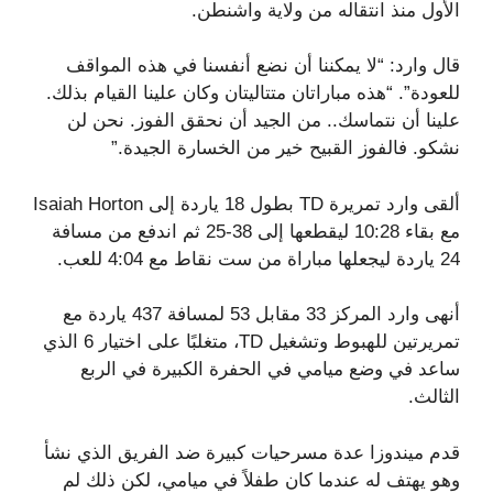
الأول منذ انتقاله من ولاية واشنطن.
قال وارد: “لا يمكننا أن نضع أنفسنا في هذه المواقف
للعودة”. “هذه مباراتان متتاليتان وكان علينا القيام بذلك.
علينا أن نتماسك.. من الجيد أن نحقق الفوز. نحن لن
نشكو. فالفوز القبيح خير من الخسارة الجيدة.”
ألقى وارد تمريرة TD بطول 18 ياردة إلى Isaiah Horton
مع بقاء 10:28 ليقطعها إلى 38-25 ثم اندفع من مسافة
24 ياردة ليجعلها مباراة من ست نقاط مع 4:04 للعب.
أنهى وارد المركز 33 مقابل 53 لمسافة 437 ياردة مع
تمريرتين للهبوط وتشغيل TD، متغلبًا على اختيار 6 الذي
ساعد في وضع ميامي في الحفرة الكبيرة في الربع
الثالث.
قدم ميندوزا عدة مسرحيات كبيرة ضد الفريق الذي نشأ
وهو يهتف له عندما كان طفلاً في ميامي، لكن ذلك لم