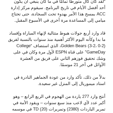
“لقد كان كال متورطًا تمامًا في ما كان ينبغي أن يكون
أحد أفضل الأيام في تاريخ البرنامج. سيقوم مركز إدارة
ACC بمسح هذا الأمر بهدوء تحت السجادة، حتى تحتاج
ميامي إلى المساعدة مرة أخرى في الأسبوع المقبل.
قاد وارد أربع جولات هبوط متتالية لإنهاء المباراة وإفساد
ما بدا وكأنه اليوم الأكثر أهمية منذ سنوات بالنسبة لفريق
Golden Bears (3-2، 0-2)، الذي استضاف “College
GameDay” على قناة ESPN لأول مرة وكان في على
وشك تحقيق فوزهم الثاني على فريق من العشرة
الأوائل في آخر 21 موسمًا.
بدلاً من ذلك، تأكد وارد من عودة الجماهير النادرة في
استاد ميموريال إلى المنزل غير سعيدة.
أنتج وارد 277 ياردة من الهجوم في الربع الرابع – وهو
أكبر عدد لأي لاعب منذ سبع سنوات – ويقود الأمة في
تمرير الياردات (2380) وتمريرات TD (20) في موسمه