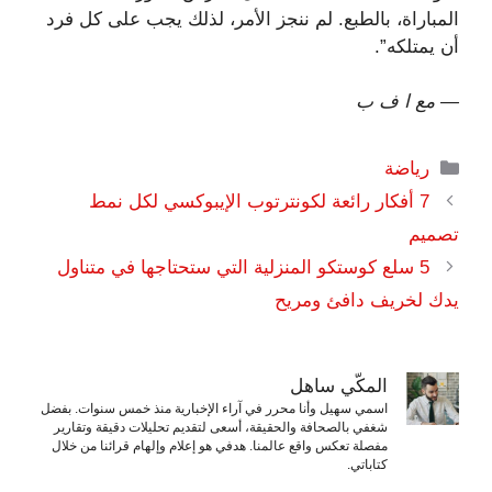
المباراة، بالطبع. لم ننجز الأمر، لذلك يجب على كل فرد
أن يمتلكه”.
— مع ا ف ب
التصنيفات
رياضة
7 أفكار رائعة لكونترتوب الإيبوكسي لكل نمط
تصميم
5 سلع كوستكو المنزلية التي ستحتاجها في متناول
يدك لخريف دافئ ومريح
المكّي ساهل
اسمي سهيل وأنا محرر في آراء الإخبارية منذ خمس سنوات. بفضل
شغفي بالصحافة والحقيقة، أسعى لتقديم تحليلات دقيقة وتقارير
مفصلة تعكس واقع عالمنا. هدفي هو إعلام وإلهام قرائنا من خلال
كتاباتي.