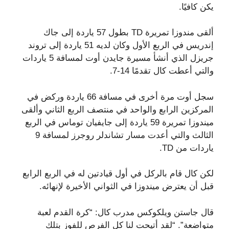
يكن كافيًا.
ألقى مندوزا تمريرة TD بطول 57 ياردة إلى جاك
إندريس في الربع الأول وكان لديه 51 ياردة إلى تروند
جريزل الذي أنشأ مسيرة جايدن أوت لمسافة 5 ياردات
والتي أعطت كال تقدمًا 14-7.
سجل أوت مرة أخرى في مسافة 66 ياردة وركض في
المركزين الرابع والواحد في منتصف الربع الثاني وألقى
ميندوزا تمريرة 59 ياردة إلى جايفيان توماس في الربع
الثالث والتي أعدت مسار تشاندلر روجرز لمسافة 9
ياردات من TD.
لكن كال قام بالركل في أول قيادتين له في الربع الرابع
قبل أن يعترض ميندوزا في الثواني الأخيرة لإنهائه.
قال جاستن ويلكوكس مدرب كال: “كرة القدم لعبة
متواضعة”. “لقد أتيحت لنا كل الفرص للفوز بتلك