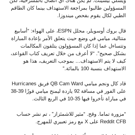
ويسلي بيسينث. لم يكن هناك أي اتصال بالمسرحية، لكن
المسؤولين طالبوا بمراجعة الاستهداف بينما كان الطاقم
الطبي لكال يقوم بفحص ميندوزا.
قال بروك أوسويلر، محلل ESPN، على الهواء: “أسابيع
متتالية، ميامي في وضع حيث يتعلق الأمر بإعادة المباراة
وتتساءل عما إذا كان المسؤولون يتلقون المكالمات
بشكل صحيح”. “لا أعرف من خلال تعريف كتاب القواعد،
كيف لا يتم الاستهداف… بموجب التعريف، هذا هو
الاستهداف بنسبة 100 بالمائة.”
قاد كال ونجم ميامي QB Cam Ward فريق Hurricanes
على الفور في مسافة 92 ياردة ليمنح ميامي فوزًا 39-38
في مباراة تأخروا فيها 35-10 في الربع الثالث.
“مزورة تماما. وقح. “مثير للاشمئزاز” ، تم نشر حساب
Reddit CFB على X مع رمز تعبيري للمهرج.