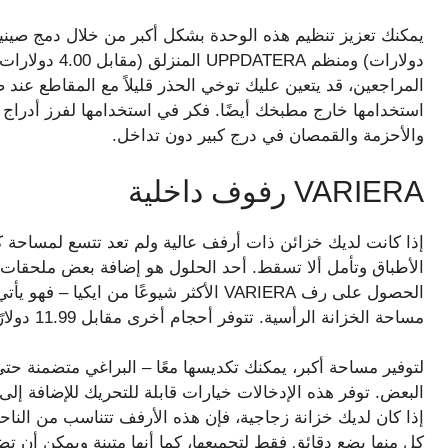
دولارات) ومنظم 
المراجعين، قد يتعين عليك توخي الحذر قليلاً مع المقاطع عند 
استخدامها خارج مطبخك أيضًا. فكر في استخدامها لفرز أدراج
والأحزمة والقمصان في درج كبير دون تداخل.
VARIERA رفوف داخلية
إذا كانت لديك خزائن ذات أرفف عالية ولم تعد تتسع لمساحة
الحصول على رف VARIERA الأكثر شيوعًا من 
مساحة الخزانة الرأسية. تتوفر أحجام أخرى مقابل 11.99 دولارًا و13.99 دولارًا و16.99 دولارًا.
لتوفير مساحة أكبر، يمكنك تكديسها معًا – البراغي متضمنة ح
البعض. توفر هذه الإدخالات خيارات قابلة للتحريك للإضافة إلى ا
إذا كان لديك خزانة زجاجية، فإن هذه الأرفف تتناسب من الناحي
كل منها بضع دقائق فقط لتجميعها، كما أنها متينة ويمكن أن 