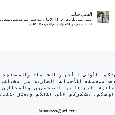
المكّي ساهل
اسمي سهيل وأنا محرر في آراء الإخبارية منذ خمس سنوات. بفضل شغفي بال
عالمنا. هدفي هو إعلام وإلهام قرائنا من خلال كتاباتي.
هتكم الأولى للأخبار الشاملة والمستجدا
ات متعمقة للأحداث الجارية في مختلف 
تماعية. فريقنا من الصحفيين والمحللين 
تهمكم. نشكركم على ثقتكم ونعتز بتقديم
Araanews@aol.com