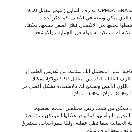
يمكنك تعزيز تنظيم هذه الوحدة بشكل أكبر من خلال دمج صينية UPPDATERA مع رف التوابل (متوفر مقابل 9.00
UPPDATERA المنزلق (مقابل 4.00 دولارات) الذي يمكن وضعه في الأعلى. كما ذكر أحد
ضبطها لمنعها من الانكسار. نظرًا لصغر حجمها، يمكنك
 ملابسك – يمكن بسهولة فرز الجوارب والأوشحة
 كافية، فمن المحتمل أنك سئمت من تكديس العلب أو
الأطباق وتأمل ألا تسقط. أحد الحلول هو إضافة بعض ملحقات الرف القابلة للتكديس. مقابل 9.99 دولارًا، يمكنك
ايكيا – فهو يأتي باللون الأبيض ويسمح لك بالاستفادة بشكل أفضل من
تى تتمكن من تثبيت رفين مختلفين الحجم ببعضهما
لتخزين الرأسي، كما يوفر هيكلها الفولاذي دعمًا جيدًا.
ة الجمالية بينما تظل عملية. وفقًا للمراجعات، يستغرق
تضاعف سعة الرف لديك.