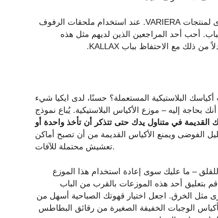
إذا كان لديك وحدة خزانة KALLAX من ايكيا، فهناك فائدة أخرى لمنتجات VARIERA. عند استخدام ملحقات الرفوف
وجود مساحة للباب. أحب أحد المراجعين الذين لديهم مثل هذه
كياسك البلاستيكية المستعملة؟ حسنًا، لدى ايكيا شيء
إليه – موزع الأكياس البلاستيكية. يُباع نموذج VARIERA الأبيض بسعر
 القديمة في متناول يدك حتى تتذكر أن تأخذ واحدة أو
ليل الفوضى ويمنع الأكياس القديمة من أن تصبح أماكن
تعشيش محتملة للآفات.
 للقلق – ما عليك سوى إعادة استخدام هذا الموزع
 بتعليق أحد هذه الموزعات بالقرب من الباب
رى مثل الخرق. اجعل اختيار قهوتك الصباحية أسهل من
الوحدة. املأها بأكياس الوجبات الخفيفة الصغيرة من رقائق البطاطس