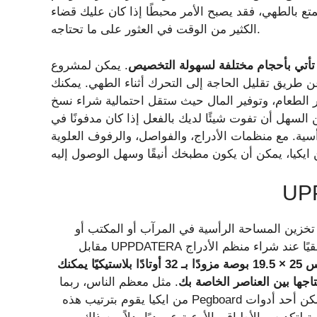
ع بالطهي، فقد يصبح الأمر محبطًا إذا كان عليك قضاء
الكثير من الوقت في العثور على ما تحتاجه.
 تأتي بأحجام مختلفة لسهولة التخصيص
. يمكن لمشروع
عن طريق تقليل الحاجة إلى التحرك أثناء الطهي. يمكنك
ر الطعام، وتوفير المال حيث ستقل احتمالية شراء نسخ
لسهل أن تفوت شيئًا لديك بالفعل إذا كان مدفونًا في
ية. مع منظمات الأدراج، والفواصل، والرفوف العلوية
 لتحقيق أقصى قدر من تخزين المساحة الرأسية في المرآب أو المكتب أو
الفصل الدراسي؟ حسنًا، يمكنك استخدام هذا الترتيب نفسه أفقيًا عند شراء منظم الأدراج UPPDATERA مقابل
يأتي الإطار المصنوع من البلاستيك مقاس 25 × 19.5 بوصة مزودًا بـ 32 أوتادًا بلاستيكيًا يمكنك
اجها بين العناصر الخاصة بك
. مثل معظم الناس، ربما
تقوم بتكديس أطباقك بشكل مسطح في خزاناتك أو أدراجك. لكن أحد أدوات Pegboard من ايكيا يقوم بترتيب هذه