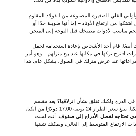
لتكديس الأطباق والأوعية عموديًا بدلاً من ذلك.
 وأواني القلي الصغيرة المصنوعة من الفولاذ المقاوم
كوا من ارتفاع الأوتاد – إما أنها طويلة جدًا أو
أيضًا. قام أحد الأشخاص بإعادة استخدامه لحمل
ت اقترح تركها في مكانها عند بيع منزلهم – وهو أمر
مراعاتها عند عرض منزلك في السوق. بشكل عام، هذا
ي الدرج ولكنك تقلق بشأن انزلاقها؟ يعد مقسم
الأدراج UPPDATERA إضافة رائعة لنظام تنظيم المطبخ في ايكيا. يبلغ سعر الطراز 24 بوصة 17.00 دولارًا من ايكيا،
ذي تحتاجه لفصل الأدراج إلى صفوف
. أنت لست
ات الارتفاع المتوسط ​​إلى العالي، ويمكنك تثبيتها
.