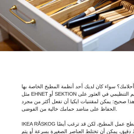
لامك؟ سواء كان لديك أحد أنظمة المطبخ الخاصة بها
مثل EHNET أو SEKTION أو أي شيء من علامة تجارية أخرى، يمكن أن يساعدك التصميم التنظيمي في العثور على
هذا صحيح: يمكن لمقتنيات ايكيا أن تفعل أكثر من مجرد
الحفاظ على مناضد حمامك خالية من الفوضى.
IKEA RÅSKOG هو أحد منتجات ايكيا الشهيرة التي توفر مساحة إضافية لسطح عمل المطبخ، لكن قد ترغب أيضًا
 دقيق، يمكن أن تختلط العناصر الصغيرة بسرعة أو يتم