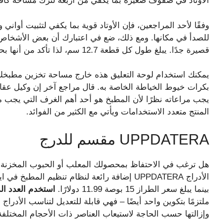
الأوتاد في صفوف صغيرة بما يكفي من أربعة لترك مساحة كافية 
وفقًا لأحد المراجعين، فإن الأوتاد قوية بما يكفي لتثبيت أواني
للصدأ في مكانها. ومع ذلك، ضع في اعتبارك أن بعض الأشخاص اشت
قصيرة جدًا. يبلغ طول كل قطعة 12.7 سم، لذا تأكد من أنها بحجم مناسب لأدوات مطبخك قبل التوجه إلى المتجر.
يمكنك استخدام لوحة التعليق هذه خارج مساحة تخزين مطبخك 
بكرات خيوط الخياطة الخاصة به. قال مراجع آخر إن وكيل عقارا
يجب مراعاته نظرًا لأن المطبخ هو أحد أهم الغرف التي يجب 
المنتج متعدد الاستخدامات ويأتي مع الكثير من الفوائد.
UPPDATERA مقسم للدرج
هل ترغب في الاحتفاظ بمحصولك المعلب أو الحبوب المخزنة ف
بينما يبلغ سعر الطراز 15 بوصة 11.99 دولارًا.
استخدم العدد ال
ملتزمًا بتكوين واحد أيضًا – فهي قابلة للتعديل لتناسب الأدراج ذ
وإزالتها حسب الحاجة لاستيعاب العناصر ذات الأحجام المختلفة