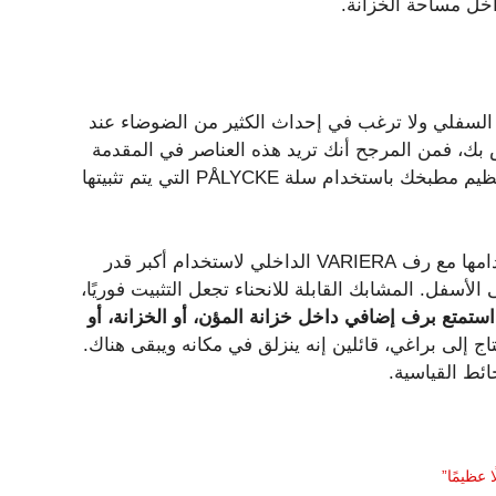
اخل مساحة الخزانة.
السفلي ولا ترغب في إحداث الكثير من الضوضاء عند
ص بك، فمن المرجح أنك تريد هذه العناصر في المقدمة
والوسط. لماذا لا تبقيها فوق رأسك من خلال استكمال نظام تنظيم مطبخك باستخدام سلة PÅLYCKE التي يتم تثبيتها
إنها متاحة فقط مقابل 8.99 دولارات من IKEA، ويمكنك استخدامها مع رف VARIERA الداخلي لاستخدام أكبر قدر
أسفل. المشابك القابلة للانحناء تجعل التثبيت فوريًا،
استمتع برف إضافي داخل خزانة المؤن، أو الخزانة، أو
تاج إلى براغي، قائلين إنه ينزلق في مكانه ويبقى هناك.
ائط القياسية.
عظيمًا”