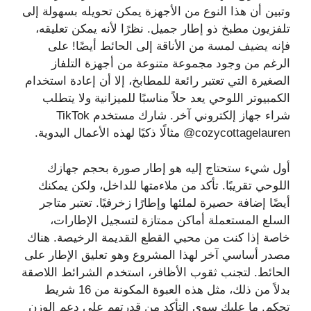
وتبين أن هذا النوع من الأجهزة يمكن تحويله بسهولة إلى
تلفزيون مطبخ ذو إطار جميل. نظرًا لأنه يمكن تعليقه،
فإنه يضيف لمسة من الأناقة إلى الحائط أيضًا! على
الرغم من وجود مجموعة متنوعة من أجهزة التلفاز
الصغيرة التي تعتبر رائعة للمطابخ، إلا أن إعادة استخدام
الكمبيوتر اللوحي يعد حلاً مناسبًا للميزانية ولا يتطلب
شراء جهاز إلكتروني آخر. شارك مستخدم TikTok
@cozycottagelauren مثالًا ذكيًا لهذه الأعمال اليدوية.
أول شيء ستحتاج إليه هو إطار صورة بحجم جهازك
اللوحي تقريبًا. تأكد من ملاءمتها للداخل، ولكن يمكنك
أيضًا إضافة حصيرة لملئها وإطارًا زخرفيًا. تعتبر متاجر
السلع المستعملة أماكن ممتازة لتسجيل الإطارات،
خاصة إذا كنت من محبي القطع القديمة الرخيصة. هناك
مصدر أساسي آخر لهذا المشروع وهو تعليق الإطار على
الحائط. لتجنب ثقوب الأظافر، استخدم الشرائط اللاصقة
بدلاً من ذلك، مثل هذه العبوة المكونة من 16 شريط
تحكم. ما عليك سوى التأكد من قدرتهم على دعم الوزن