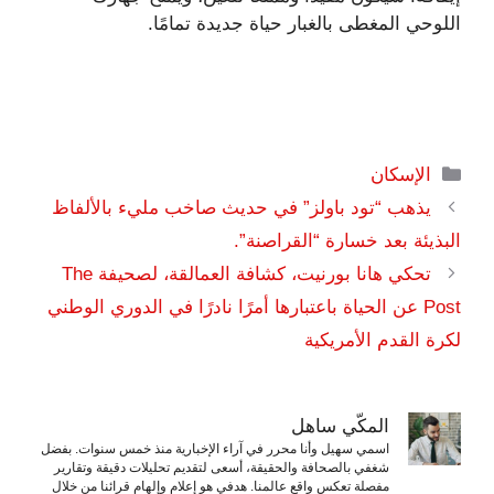
اللوحي المغطى بالغبار حياة جديدة تمامًا.
التصنيفات
الإسكان
يذهب “تود باولز” في حديث صاخب مليء بالألفاظ
البذيئة بعد خسارة “القراصنة”.
تحكي هانا بورنيت، كشافة العمالقة، لصحيفة The
Post عن الحياة باعتبارها أمرًا نادرًا في الدوري الوطني
لكرة القدم الأمريكية
المكّي ساهل
اسمي سهيل وأنا محرر في آراء الإخبارية منذ خمس سنوات. بفضل
شغفي بالصحافة والحقيقة، أسعى لتقديم تحليلات دقيقة وتقارير
مفصلة تعكس واقع عالمنا. هدفي هو إعلام وإلهام قرائنا من خلال