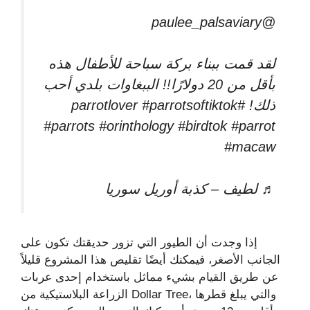
@paulee_palsaviary
لقد قمت ببناء بركة سباحة للأطفال هذه
بأقل من 20 دولارًا!! الببغاوات بلدي أحب
ذلك! #parrotlover #parrotsoftiktok
#parrots #orinthology #birdtok #parrot
#macaw
♬ لطيف – كذبة أوريل سوريا
إذا وجدت أن الطيور التي تزور حديقتك تكون على
الجانب الأصغر، فيمكنك أيضًا تقليص هذا المشروع قليلاً
عن طريق القيام بشيء مماثل باستخدام إحدى عربات
الزراعة البلاستيكية من Dollar Tree، والتي يبلغ قطرها