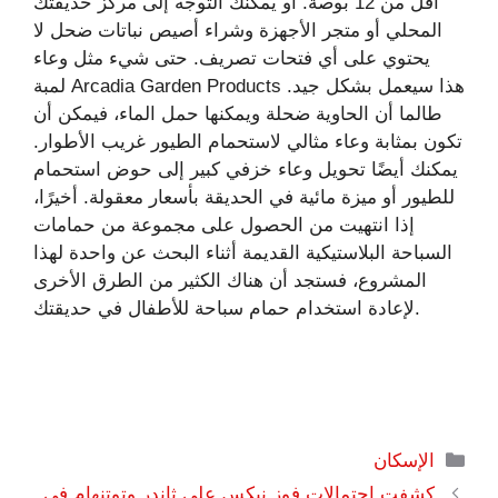
أقل من 12 بوصة. أو يمكنك التوجه إلى مركز حديقتك
المحلي أو متجر الأجهزة وشراء أصيص نباتات ضحل لا
يحتوي على أي فتحات تصريف. حتى شيء مثل وعاء
لمبة Arcadia Garden Products هذا سيعمل بشكل جيد.
طالما أن الحاوية ضحلة ويمكنها حمل الماء، فيمكن أن
تكون بمثابة وعاء مثالي لاستحمام الطيور غريب الأطوار.
يمكنك أيضًا تحويل وعاء خزفي كبير إلى حوض استحمام
للطيور أو ميزة مائية في الحديقة بأسعار معقولة. أخيرًا،
إذا انتهيت من الحصول على مجموعة من حمامات
السباحة البلاستيكية القديمة أثناء البحث عن واحدة لهذا
المشروع، فستجد أن هناك الكثير من الطرق الأخرى
لإعادة استخدام حمام سباحة للأطفال في حديقتك.
التصنيفات
الإسكان
كشفت احتمالات فوز نيكس على ثاندر وتوتنهام في