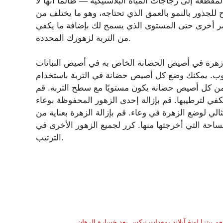
قطعة إلى زجاجات المياه البلاستيكية — طالما أنها لا
للجذور بالنمو بالعمق الذي تحتاجه، وهو ما يختلف من
صر أخرى حتى المستوى الذي يسمح لك بإضافة ما يكفي
من التربة لزهورك المحددة.
 زهرة في أصيص الحضانة الخاص به في أصيص النباتات
وب. يمكنك وضع كل أصيص حضانة في التربة باستخدام
 من كل أصيص حضانة يكون مستويًا مع سطح التربة. قم
يكفي لترطيبها. قم بإزالة إحدى الزهور المحفوظة بوعاء
الي لوضع الزهرة في وعاء. قم بإزالة الزهرة بعناية من
حة التي أخرجتها منها. كرر لجميع الزهور الأخرى في
الترتيب.
تزا لونغ آيلاند بمعدات نيكس بعد خسارة الرهان