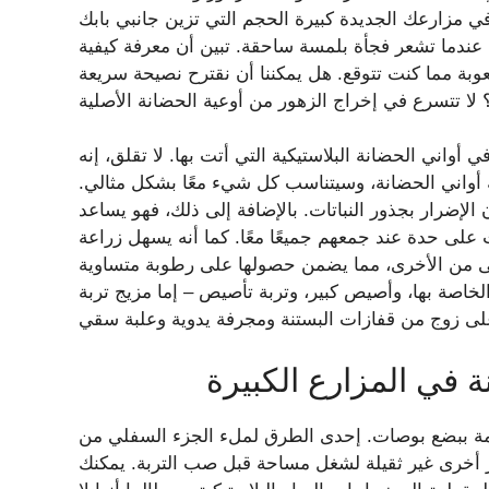
في مزارعك الجديدة كبيرة الحجم التي تزين جانبي بابك
ا عندما تشعر فجأة بلمسة ساحقة. تبين أن معرفة كيفية
بة مما كنت تتوقع. هل يمكننا أن نقترح نصيحة سريعة
 أواني الحضانة البلاستيكية التي أتت بها. لا تقلق، إنه
الة أواني الحضانة، وسيتناسب كل شيء معًا بشكل مثالي.
الإضرار بجذور النباتات. بالإضافة إلى ذلك، فهو يساعد
على حدة عند جمعهم جميعًا معًا. كما أنه يسهل زراعة
أعلى من الأخرى، مما يضمن حصولها على رطوبة متساوية
الخاصة بها، وأصيص كبير، وتربة تأصيص – إما مزيج تربة
ة في المزارع الكبيرة
لقمة ببضع بوصات. إحدى الطرق لملء الجزء السفلي من
ر أخرى غير ثقيلة لشغل مساحة قبل صب التربة. يمكنك