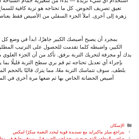
استخدام أي شيء تريده — بدءًا من شعيرية حمام السباحة الم
تعيق تصريف الحوض. كل ما تحتاجه هو تربة كافية للسماح 
زهرة إلى أخرى. املأ الجزء السفلي من الأصيص فقط بعنا
بمجرد أن يصبح أصيصك الكبير جاهزًا، ابدأ في وضع كل
الكبير، واضبطه كلما تقدمت للحصول على الترتيب المطل
يدك أو مجرفة لتحريك التربة برفق. تأكد من أن الجزء العلوي
بإجراء أي تعديل تحتاجه ثم قم بري سطح التربة قليلًا بما 
بلطف. سوف تتماسك التربة معًا، مما يترك قالبًا بالحجم المث
أصيص الحضانة الخاص بها ثم ضعها مرة أخرى في المسا
التصنيفات
الإسكان
يتراجع ميلز ماكبرايد مع تسديدة قوية ليحدد النغمة مبكرًا لنيكس
صاحب المطعم الذي صنع شريحة لحم بالجبن فيلي سوف يطبخ في مطعم بي