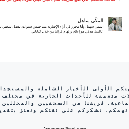
المكّي ساهل
اسمي سهيل وأنا محرر في آراء الإخبارية منذ خمس سنوات. بفضل شغفي بال
عالمنا. هدفي هو إعلام وإلهام قرائنا من خلال كتاباتي.
هتكم الأولى للأخبار الشاملة والمستجدا
ات متعمقة للأحداث الجارية في مختلف 
تماعية. فريقنا من الصحفيين والمحللين 
تهمكم. نشكركم على ثقتكم ونعتز بتقديم