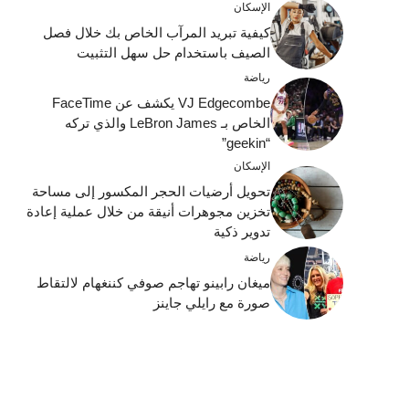
الإسكان
كيفية تبريد المرآب الخاص بك خلال فصل
الصيف باستخدام حل سهل التثبيت
رياضة
VJ Edgecombe يكشف عن FaceTime
الخاص بـ LeBron James والذي تركه
“geekin”
الإسكان
تحويل أرضيات الحجر المكسور إلى مساحة
تخزين مجوهرات أنيقة من خلال عملية إعادة
تدوير ذكية
رياضة
ميغان رابينو تهاجم صوفي كننغهام لالتقاط
صورة مع رايلي جاينز