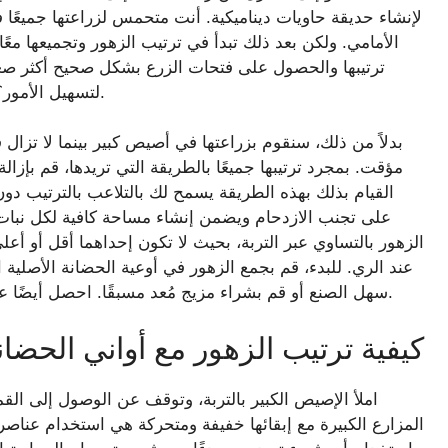
لإنشاء حديقة حاويات ديناميكية. أنت متحمس لزراعتها جميعًا 
الأمامي. ولكن بعد ذلك تبدأ في ترتيب الزهور وتجميعها معً
ترتيبها والحصول على فتحات الزرع بشكل صحيح أكثر صعو
لتسهيل الأمور؟ لا تتسرع في إخراج الزهور من أوعية الحضانة الأصلية.
بدلاً من ذلك، سنقوم بزراعتها في أصيص كبير بينما لا تزال في
مؤقت. بمجرد ترتيبها جميعًا بالطريقة التي تريدها، قم بإز
القيام بذلك بهذه الطريقة يسمح لك بالتلاعب بالترتيب دون 
على تجنب الازدحام ويضمن إنشاء مساحة كافية لكل نبات 
الزهور بالتساوي عبر التربة، بحيث لا تكون إحداهما أقل أو 
عند الري. للبدء، قم بجمع الزهور في أوعية الحضانة الأصلية 
سهل الصنع أو قم بشراء مزيج مُعد مسبقًا. احصل أيضًا على زوج من قفازات البستنة ومجرفة يدوية وعلبة سقي.
كيفية ترتيب الزهور مع أواني الحضان
املأ الإصيص الكبير بالتربة، وتوقف عن الوصول إلى ا
المزارع الكبيرة مع إبقائها خفيفة ومتحركة هي استخدام عناص