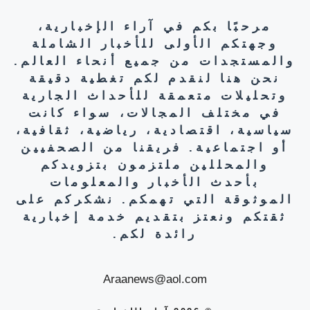
مرحبًا بكم في آراء الإخبارية،
وجهتكم الأولى للأخبار الشاملة
والمستجدات من جميع أنحاء العالم.
نحن هنا لنقدم لكم تغطية دقيقة
وتحليلات متعمقة للأحداث الجارية
في مختلف المجالات، سواء كانت
سياسية، اقتصادية، رياضية، ثقافية،
أو اجتماعية. فريقنا من الصحفيين
والمحللين ملتزمون بتزويدكم
بأحدث الأخبار والمعلومات
الموثوقة التي تهمكم. نشكركم على
ثقتكم ونعتز بتقديم خدمة إخبارية
رائدة لكم.
Araanews@aol.com