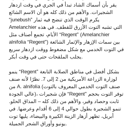
يقر بأن أسماك الشاد تبدأ في الجري في وقت ازدهار
الشجيرات. والأهم من ذلك كله هو أن الاسم الشائع
“junebush” يكرم الوقت الذي تنضج فيه ثمار
Amelanchier التي تشبه التوت الأزرق للقطف. في هذه
الأيام، تجمع أصناف مثل “Regent” (Amelanchier
alnifolia “Regent”) بين سمات الإزهار والإثمار الشائعة
في التوت الخدمي مع شكل مضغوط ووقت ازدهار سريع
يجلب الملقحات حتى في وقت أبكر.
ينمو “Regent” بشكل أفضل في مناطق الصلابة التابعة
لوزارة الزراعة الأمريكية من 2 إلى 7. نظرًا لأنه صنف
من A. alnifolia (صنف التوت الخدمي المعروف بالتوت
عالي الجودة)، فإن شجيرات “Regent” توفر التوت بحجم
ثابت وحصاد وفير، والأهم من ذلك كله – المذاق الحلو.
تنمو الشجيرة بطول حوالي 4 إلى 6 أقدام وعرضها. في
أبريل، تظهر أزهار الزينة الكبيرة والبيضاء، يليها توت
يونيو وأوراق الشجر الجميلة.