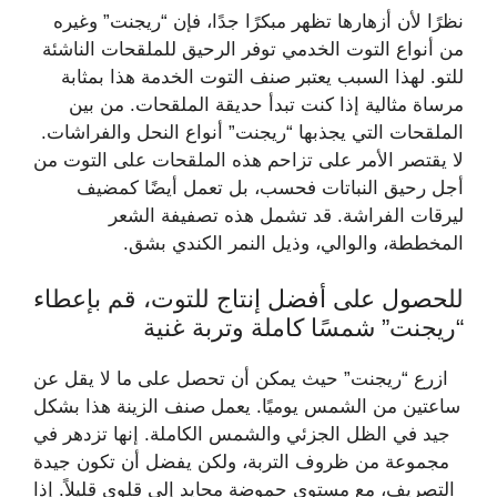
نظرًا لأن أزهارها تظهر مبكرًا جدًا، فإن “ريجنت” وغيره
من أنواع التوت الخدمي توفر الرحيق للملقحات الناشئة
للتو. لهذا السبب يعتبر صنف التوت الخدمة هذا بمثابة
مرساة مثالية إذا كنت تبدأ حديقة الملقحات. من بين
الملقحات التي يجذبها “ريجنت” أنواع النحل والفراشات.
لا يقتصر الأمر على تزاحم هذه الملقحات على التوت من
أجل رحيق النباتات فحسب، بل تعمل أيضًا كمضيف
ليرقات الفراشة. قد تشمل هذه تصفيفة الشعر
المخططة، والوالي، وذيل النمر الكندي بشق.
للحصول على أفضل إنتاج للتوت، قم بإعطاء
“ريجنت” شمسًا كاملة وتربة غنية
ازرع “ريجنت” حيث يمكن أن تحصل على ما لا يقل عن
ساعتين من الشمس يوميًا. يعمل صنف الزينة هذا بشكل
جيد في الظل الجزئي والشمس الكاملة. إنها تزدهر في
مجموعة من ظروف التربة، ولكن يفضل أن تكون جيدة
التصريف، مع مستوى حموضة محايد إلى قلوي قليلاً. إذا