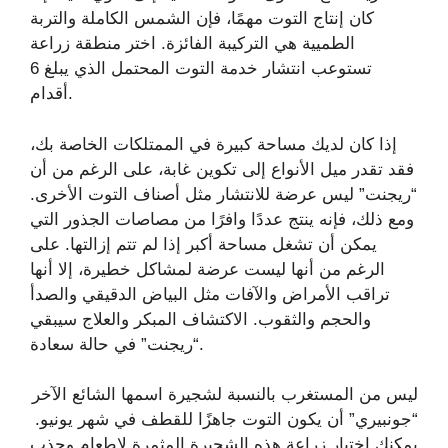
كان إنتاج التوت مهمًا، فإن الشمس الكاملة والتربة
الطميية هي التركيبة الفائزة. اختر منطقة زراعة
تستوعب انتشار خدمة التوت المحتمل الذي يبلغ 6
أقدام.
إذا كان لديك مساحة كبيرة في الممتلكات الخاصة بك،
فقد تقدر ميل الأنواع إلى تكوين غابة، على الرغم من أن
“ريجنت” ليس عرضة للانتشار مثل أصناف التوت الأخرى.
ومع ذلك، فإنه ينتج عددًا وافرًا من مصاصات الجذور التي
يمكن أن تشغل مساحة أكبر إذا لم تتم إزالتها. على
الرغم من أنها ليست عرضة لمشاكل خطيرة، إلا أنها
تراقب الأمراض والآفات مثل البياض الدقيقي والصدأ
والحجم والثقوب. الاكتشاف المبكر والعلاج سيبقي
“ريجنت” في حالة سعادة.
ليس من المستغرب بالنسبة لشجيرة اسمها الشائع الآخر
“جونبيري” أن يكون التوت جاهزًا للقطف في شهر يونيو.
يمكنك اختيار زراعة هذه الشجيرة المثمرة لإطعام وجذب