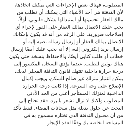
المطلوب، فهناك بعض الإجراءات التي يمكنك اتخاذها،
لأن التدفئة هي أحد الأشياء التي يمكنك أن تطلب من
مالك العقار تحسينها أو استبدالها بشكل قانوني. أولاً،
يجب عليك الاتصال بمالك العقار على الفور لإجراء أي
إصلاحات ضرورية. على الرغم من أنه قد يكون بإمكانك
الاتصال بمالك العقار أو إرسال رسالة نصية إليه أو
إرسال بريد إلكتروني إليه، إلا أنه يجب عليك أيضًا إرسال
خطاب أو طلب كتابي أيضًا، والاحتفاظ بنسخة حتى يكون
هناك توثيق للطلب. عندما يؤدي السخان المكسور إلى
درجة حرارة داخلية تنتهك قانون التدفئة المحلي لديك،
يمكن اعتبار منزلك غير صالح للسكن، ويجب إكمال
الإصلاح على وجه السرعة. إذا كانت درجة الحرارة
الداخلية لمنزلك المستأجر أعلى من الحد الأدنى
المطلوب ولكنك لا تزال تشعر بالبرد، فقد تحتاج إلى
البحث عن حلول بديلة مثل سخانات الفضاء. فقط تأكد
من أن محلول التدفئة الذي تختاره مسموح به في
المساحة الخاصة بك وفقًا لعقد الإيجار.