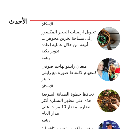
الأحدث
الإسكان
تحويل أرضيات الحجر المكسور
إلى مساحة تخزين مجوهرات
أنيقة من خلال عملية إعادة
تدوير ذكية
رياضة
ميغان رابينو تهاجم صوفي
كننغهام لالتقاط صورة مع رايلي
جاينز
الإسكان
تحافظ خطوة الصيانة السريعة
هذه على مظهر النشارة أكثر
نضارة بمقدار 10 مرات على
مدار العام
رياضة
ديفين ماكورتي: سيتم “اختبار”