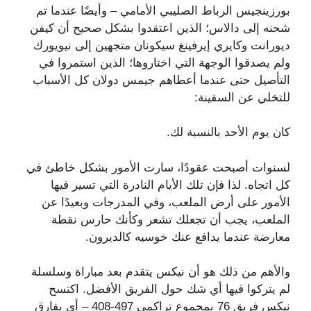
بورزينجيس الرباط الصليبي الأمامي – وأيضًا عندما تم
شحنه إلى دالاس؛ الذين اعتقدوا بشكل صحيح أن كيفن
ديورانت وكايري إيرفينغ سيكونان متجهين إلى نيويورك
ولم يصدقوا الوجهة التي اختاروها؛ الذين استمروا في
التأصيل حتى عندما أعطاهم جيمس دولان كل الأسباب
للتخلي عن السفينة:
كان يوم الأحد بالنسبة لك.
لسنوات أصبحت عقودًا، سارت الأمور بشكل خاطئ في
كل اتجاه. لذا فإن تلك الأيام النادرة التي تسير فيها
الأمور على أرض الملعب، وفي المدرجات وبعيدًا عن
الملعب، يجب أن تجعلك تشعر وكأنك حارس نقطة
معارضة عندما يدافع عنك خوسيه كالديرون.
والأهم من ذلك هو أن نيكس يتقدم بعد مباراة وسلسلة
لم يتركوا فيها أي شك حول الفريق الأفضل. اكتسح
نيكس فريق 76 بمجموع تراكمي 497-408 – أي بفارق