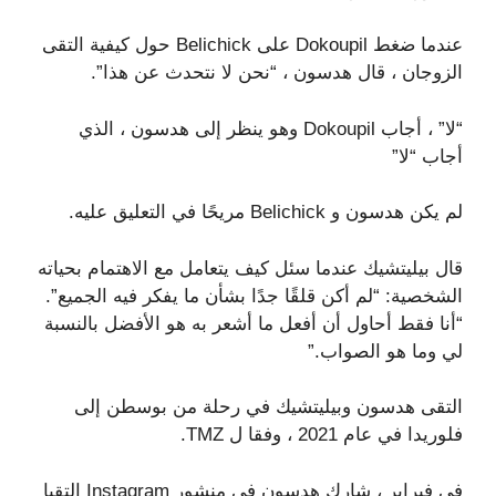
عندما ضغط Dokoupil على Belichick حول كيفية التقى
الزوجان ، قال هدسون ، “نحن لا نتحدث عن هذا”.
“لا” ، أجاب Dokoupil وهو ينظر إلى هدسون ، الذي
أجاب “لا”
لم يكن هدسون و Belichick مريحًا في التعليق عليه.
قال بيليتشيك عندما سئل كيف يتعامل مع الاهتمام بحياته
الشخصية: “لم أكن قلقًا جدًا بشأن ما يفكر فيه الجميع”.
“أنا فقط أحاول أن أفعل ما أشعر به هو الأفضل بالنسبة
لي وما هو الصواب.”
التقى هدسون وبيليتشيك في رحلة من بوسطن إلى
فلوريدا في عام 2021 ، وفقا ل TMZ.
في فبراير ، شارك هدسون في منشور Instagram التقيا