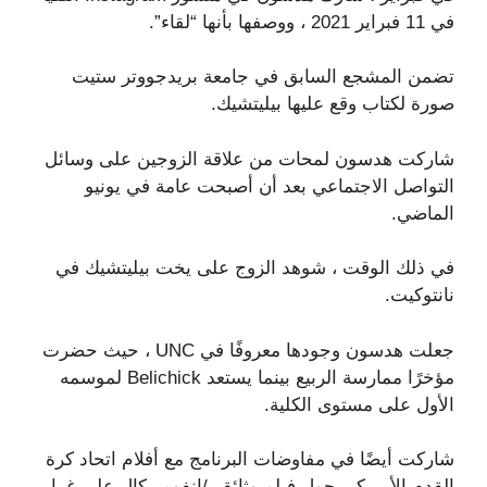
في 11 فبراير 2021 ، ووصفها بأنها “لقاء”.
تضمن المشجع السابق في جامعة بريدجووتر ستيت
صورة لكتاب وقع عليها بيليتشيك.
شاركت هدسون لمحات من علاقة الزوجين على وسائل
التواصل الاجتماعي بعد أن أصبحت عامة في يونيو
الماضي.
في ذلك الوقت ، شوهد الزوج على يخت بيليتشيك في
نانتوكيت.
جعلت هدسون وجودها معروفًا في UNC ، حيث حضرت
مؤخرًا ممارسة الربيع بينما يستعد Belichick لموسمه
الأول على مستوى الكلية.
شاركت أيضًا في مفاوضات البرنامج مع أفلام اتحاد كرة
القدم الأميركي حول فيلم وثائقي/إنفوميركال على غرار