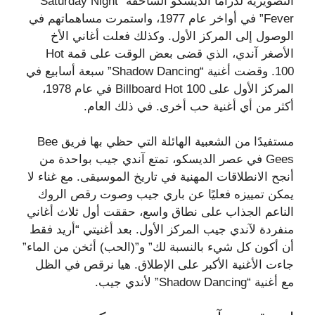
التصويرية لدراما الديسكو الساحقة “Saturday Night
Fever” في أواخر عام 1977، واستمرت مساهماتهم في
الوصول إلى المركز الأول. وكذلك فعلت أغاني الأخ
الأصغر آندي، الذي قضى بعض الوقت على قمة Hot
100. وقضت أغنية “Shadow Dancing” سبعة أسابيع في
المركز الأول على Billboard Hot 100 في عام 1978،
أكثر من أي أغنية حب أخرى. في ذلك العام.
مستفيدًا من الشعبية الهائلة التي حظي بها فريق Bee
Gees في عصر الديسكو، تمتع آندي جيب بواحدة من
أنجح الانطلاقات المهنية في تاريخ الموسيقى. مع غناء لا
يمكن تمييزه فعليًا عن باري جيب وصوت رقص الروك
الناعم الجذاب على نطاق واسع، حققت أول ثلاث أغاني
منفردة لآندي جيب المركز الأول. بعد أغنيتي “أريد فقط
أن أكون كل شيء بالنسبة لك” و”(الحب) أثخن من الماء”
جاءت الأغنية الأكبر على الإطلاق. هيا نرقص في الظل
مع أغنية “Shadow Dancing” لأندي جيب.