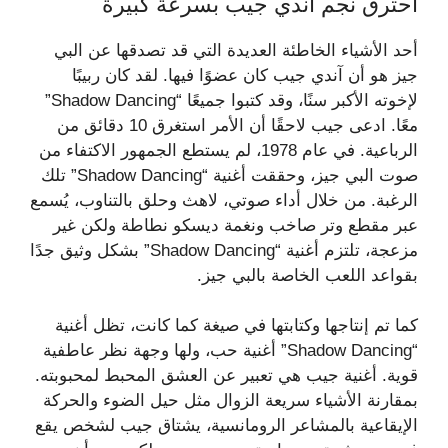
احترق نجم آندي جيب بسرعة كبيرة
أحد الأشياء الخاطئة العديدة التي قد تصدقها عن البي
جيز هو أن آندي جيب كان عضوًا فيها. لقد كان ربيبًا
لإخوته الأكبر سنًا، وقد كتبوا جميعًا “Shadow Dancing”
معًا. ادعى جيب لاحقًا أن الأمر استغرق 10 دقائق من
الرباعية. في عام 1978، لم يستطع الجمهور الاكتفاء من
صوت البي جيز، وحققت أغنية “Shadow Dancing” تلك
الرغبة. من خلال أداء صوتي، لاهث وحلق بالتناوب، يُسمع
عبر مقطع وتر صاخب ونغمة ديسكو نطاطة ولكن غير
مزعجة، تلتزم أغنية “Shadow Dancing” بشكل وثيق جدًا
بقواعد اللعب الخاصة بالبي جيز.
كما تم إنتاجها وكتابتها في صيغة كما كانت، تظل أغنية
“Shadow Dancing” أغنية حب، ولها وجهة نظر عاطفية
قوية. أغنية جيب هي تعبير عن العشق المحبط لمحبوبته.
بمقارنة الأشياء سريعة الزوال مثل حيل الضوء والحركة
الإيقاعية بالمشاعر الرومانسية، يشتاق جيب لشخص يقع