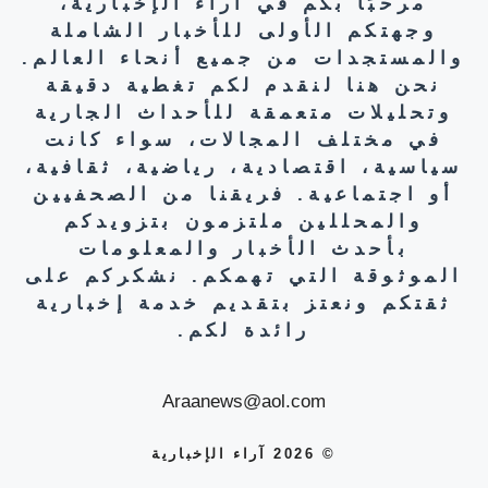
مرحبًا بكم في آراء الإخبارية،
وجهتكم الأولى للأخبار الشاملة
والمستجدات من جميع أنحاء العالم.
نحن هنا لنقدم لكم تغطية دقيقة
وتحليلات متعمقة للأحداث الجارية
في مختلف المجالات، سواء كانت
سياسية، اقتصادية، رياضية، ثقافية،
أو اجتماعية. فريقنا من الصحفيين
والمحللين ملتزمون بتزويدكم
بأحدث الأخبار والمعلومات
الموثوقة التي تهمكم. نشكركم على
ثقتكم ونعتز بتقديم خدمة إخبارية
رائدة لكم.
Araanews@aol.com
© 2026 آراء الإخبارية