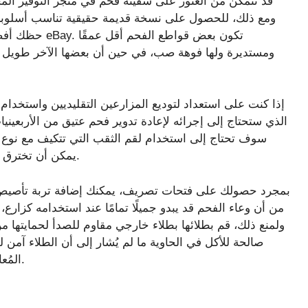
قد تتمكن من العثور على سفينة فحم في متجر التوفير ال
حظك أفضل في ت
ومستديرة ولها فوهة صب، في حين أن بعضها الآخر طويل وض
إذا كنت على استعداد لتوديع المزارعين التقليديين واستخدام 
الذي ستحتاج إلى إجرائه لإعادة تدوير فحم عتيق من الأربعين
سوف تحتاج إلى استخدام لقم الثقب التي تتكيف مع نوع ال
يمكن أن تخترق مواد مثل الفولاذ المقاوم للصدأ والحديد الزهر والبرونز.
بمجرد حصولك على فتحات تصريف، يمكنك إضافة تربة تأصيص و
من أن وعاء الفحم قد يبدو جميلًا تمامًا عند استخدامه كزارع
ولمنع ذلك، قم بطلائها بطلاء خارجي مقاوم للصدأ لحمايتها
صالحة للأكل في الحاوية ما لم يُشار إلى أن الطلاء آمن
المُعاد تدويره من الأربعينيات بطبقة من الطلاء على أي حال.