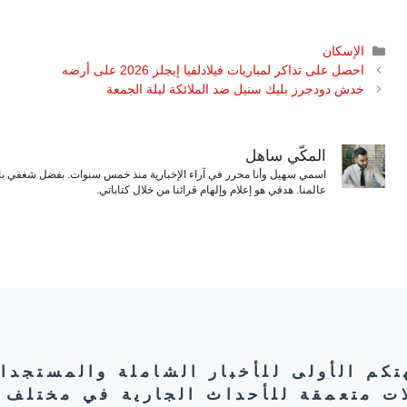
التصنيفات
الإسكان
احصل على تذاكر لمباريات فيلادلفيا إيجلز 2026 على أرضه
خدش دودجرز بليك سنيل ضد الملائكة ليلة الجمعة
المكّي ساهل
اسمي سهيل وأنا محرر في آراء الإخبارية منذ خمس سنوات. بفضل شغفي بال
عالمنا. هدفي هو إعلام وإلهام قرائنا من خلال كتاباتي.
هتكم الأولى للأخبار الشاملة والمستجدا
ات متعمقة للأحداث الجارية في مختلف 