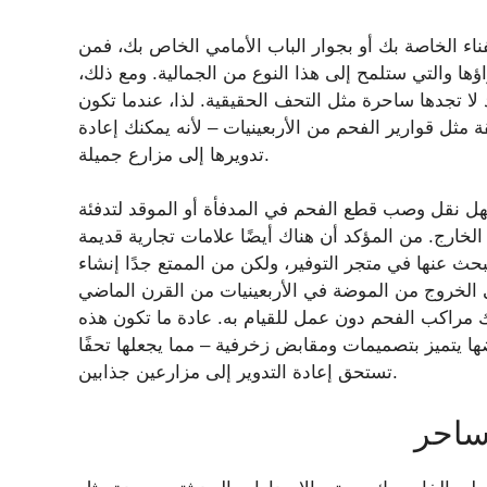
ناء الخاصة بك أو بجوار الباب الأمامي الخاص بك، فمن
ا والتي ستلمح إلى هذا النوع من الجمالية. ومع ذلك،
 لا تجدها ساحرة مثل التحف الحقيقية. لذا، عندما تكون
 مثل قوارير الفحم من الأربعينيات – لأنه يمكنك إعادة
تدويرها إلى مزارع جميلة.
 نقل وصب قطع الفحم في المدفأة أو الموقد لتدفئة
الخارج. من المؤكد أن هناك أيضًا علامات تجارية قديمة
 في متجر التوفير، ولكن من الممتع جدًا إنشاء DIY من التحف المعاد تدويرها والتي ليس لها
في الخروج من الموضة في الأربعينيات من القرن الماضي
ك مراكب الفحم دون عمل للقيام به. عادة ما تكون هذه
ضها يتميز بتصميمات ومقابض زخرفية –
مما يجعلها تحفًا
تستحق إعادة التدوير إلى مزارعين جذابين.
 ساحر