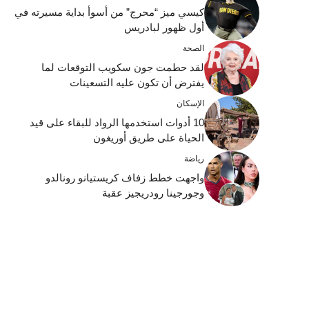
كيسي ميز “محرج” من أسوأ بداية مسيرته في
أول ظهور لبادريس
الصحة
لقد حطمت جون سكويب التوقعات لما
يفترض أن تكون عليه التسعينات
الإسكان
10 أدوات استخدمها الرواد للبقاء على قيد
الحياة على طريق أوريغون
رياضة
واجهت خطط زفاف كريستيانو رونالدو
وجورجينا رودريجيز عقبة