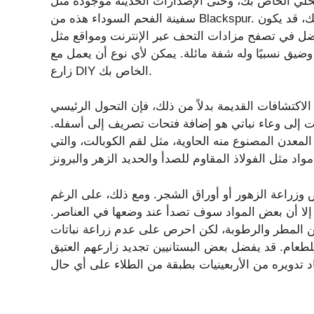
محلي الخاص بك، وحتى الإصدارات الحديثة موجودة مثل
سفينة الفحم السوداء هذه من Blackspur. ومع ذلك، للحصول على نسخة قديمة حقيقية تناسب أسلوبك، قد يكون
صفح مزادات التحف عبر الإنترنت ومواقع مثل eBay. تكون بعض قواطع الفحم أقل عمقًا
يق نسبيًا وله شفة مائلة. يمكن لأي نوع أن يعمل مع
زارع DIY الخاص بك.
الاكتشافات القديمة بدلاً من ذلك، فإن التحول الرئيسي
يات إلى وعاء نباتي هو إضافة فتحات تصريف إلى أسفله.
معدن المصنوع منه الحاوية، مثل لقم الكوبالت، والتي
زراعة الزهور أو أوراق الشجر. ومع ذلك، على الرغم
، إلا أن بعض المواد سوف تصدأ عند وضعها في العناصر.
 من المطر والرطوبة، لكن احرص على عدم زراعة نباتات
 للطعام. قد يفضل بعض البستانيين تجديد زارعهم العتيق