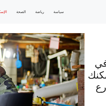
سياسة
رياضة
الصحة
الإسك
في
مكنك
رع