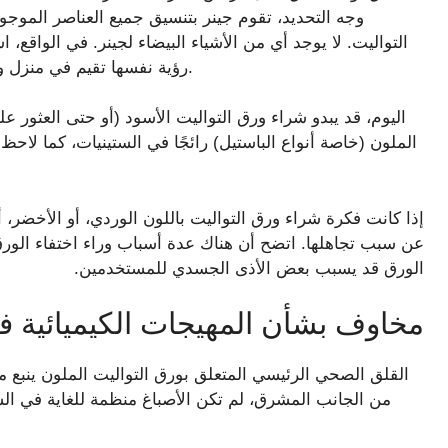
وجه التحديد، تقوم جينر بتنسيق جميع العناصر الموجو
التواليت. لا يوجد أي من الأشياء البيضاء لجينر. في الواقع، 
رؤية نفسها تقيم في منزل والدتها مؤقتًا لأن “ورق التواليت أسود” (عبر لنا أسبوعيا).
اليوم، قد يبدو شراء ورق التواليت الأسود (أو حتى العثور علي
الملون (خاصة أنواع الباستيل) رائجًا في الستينيات، كما لا
إذا كانت فكرة شراء ورق التواليت باللون الوردي، أو الأخضر، أو
الورق قد يسبب بعض الأذى الجسدي للمستخدمين.
مخاوف بشأن المهيجات الكيميائية ف
القلق الصحي الرئيسي المتعلق بورق التواليت الملون ينبع من