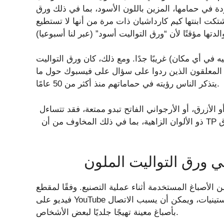
دة في حمامها، المزين باللون الأسود، بما في ذلك ورق
اشتكت ابنتها كيم كارداشيان ذات مرة من أنها لا تستطيع
ه في أي مكان) غريبًا جدًا. ومع ذلك، كان ورق التواليت
حظ المعلقون الذين ردوا على سؤال على فيسبوك حول ما
يتذكر الناس رؤيته في حماماتهم منذ أكثر من 50 عامًا.
 الأزرق، أو الأرجواني الفاتح تبدو ممتعة، فقد تتساءل
عن سبب تجاهلها. اتضح أن هناك عدة أسباب وراء اختفاء الورق TP ذو الألوان الزاهية، بما في ذلك المخاوف من أن
ي ورق التواليت الملون
 الأصباغ المستخدمة أثناء عملية التصنيع. وفقًا لمقطع
فيديو على YouTube من الجانب المشرق، لم تكن الأصباغ منظمة للغاية في الستينيات، ويمكن أن يسبب الاتصال
بأصباغ معينة تهيجًا جلديًا لبعض الأشخاص.