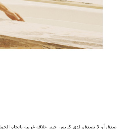
صدق أو لا تصدق، لدى كريس جينر علاقة غريبة باتجاه الحما