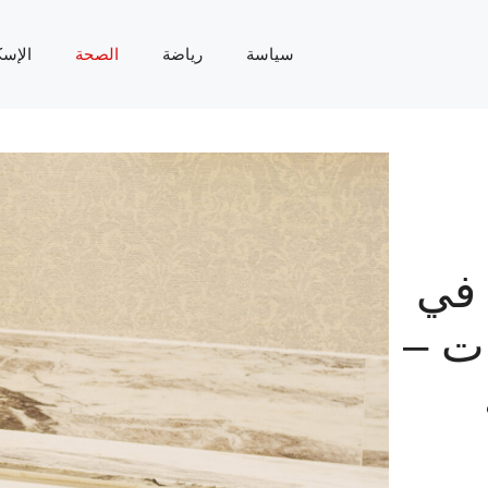
سياسة
رياضة
الصحة
الإسك
 في
ت –