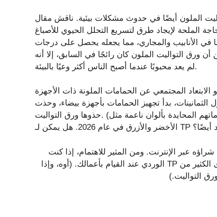
يت الملون أيضًا في حدوث مشكلات بيئية. ناقش مقال
تربة الحاجة الملحة لإيجاد طرق لتسريع التحلل الحيوي للأصباغ
يضًا في الأنابيب والمجاري، مما يجعله يحصل على درجات
 ورق التواليت الملون كان رائجًا في السابق، إلا أنه
لم يعد محبوبًا عندما أصبح الناس أكثر وعيًا بالبيئة.
و الابتعاد المجتمعي عن الحمامات الملونة ذات الأجهزة
ل الثمانينات، بدأ تجهيز الحمامات بأجهزة بيضاء، وحذت
حذوها ورق التواليت. (مع ذلك، يبدو أن المصممين المعاصرين يتجهون نحو إبراز حماماتهم المحايدة بألوان ناعمة مثل
راؤه عبر الإنترنت. ومن المثير للاهتمام، إذا كنت
مسافرًا إلى فرنسا لقضاء عطلة أحلامك، فمن المحتمل أن ترى الكثير من TP الوردي عند القيام بأعمالك. (أوه، وإذا
رق التواليت.)