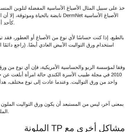
خذ على سبيل المثال الأصباغ الأساسية المفضلة لتلوين المنسوج
نابضة بالحياة وموثوقة، إلا أن الأصباغ ق
كأحد أنواع الأصباغ العديدة المرتبطة بحساسية صبغات النسيج.
بالطبع، إذا كنت حساسًا لأي نوع من الأصباغ أو العطور، فقد ت
استخدام ورق التواليت الأبيض العادي أيضًا. (راجع دائمًا
وفقا لمؤسسة الربو والحساسية الأمريكية، فإن أي نوع من ورق
2010 في مجلة طبيب الأسرة الكندي حالة امرأة أبلغت عن 
واحد من ورق التواليت. وعندما عادت إلى نوع مختلف، هدأ
بمعنى آخر، ليس من المستبعد أن يكون ورق التواليت الملون 
أسباب أخرى تجعل العثور على TP الملون أكثر صعوبة الآن.
مشاكل أخرى مع TP الملونة