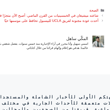
التصنيفات
الصحة
شاعته ميشيغان في الخمسينيات من القرن الماضي: أصبح الآن متجرًا فري
أحدث عودة مجنونة لفريق UCLA للبيسبول تحافظ على موسمها حيًا
المكّي ساهل
اسمي سهيل وأنا محرر في آراء الإخبارية منذ خمس سنوات. بفضل شغفي بال
عالمنا. هدفي هو إعلام وإلهام قرائنا من خلال كتاباتي.
هتكم الأولى للأخبار الشاملة والمستجدا
ات متعمقة للأحداث الجارية في مختلف 
تماعية. فريقنا من الصحفيين والمحللين 