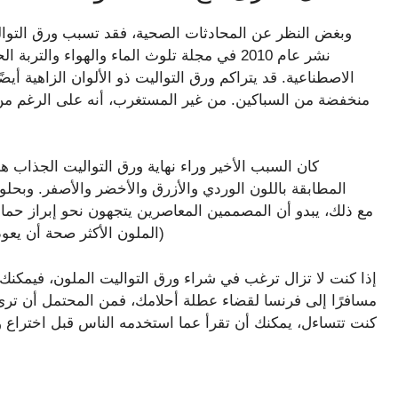
وبغض النظر عن المحادثات الصحية، فقد تسبب ورق التوال
نشر عام 2010 في مجلة تلوث الماء والهواء وال
الاصطناعية. قد يتراكم ورق التواليت ذو الألوان الزاهية أ
منخفضة من السباكين. من غير المستغرب، أنه على الرغم من أن
كان السبب الأخير وراء نهاية ورق التواليت الجذاب ه
المطابقة باللون الوردي والأزرق والأخضر والأصفر. وبحلو
الأخضر والأزرق في عام 2026. هل يمكن لـ TP الملون الأكثر صحة أن يعود أيضًا؟)
إذا كنت لا تزال ترغب في شراء ورق التواليت الملون، فيمكنك ش
كنت تتساءل، يمكنك أن تقرأ عما استخدمه الناس قبل اختراع و