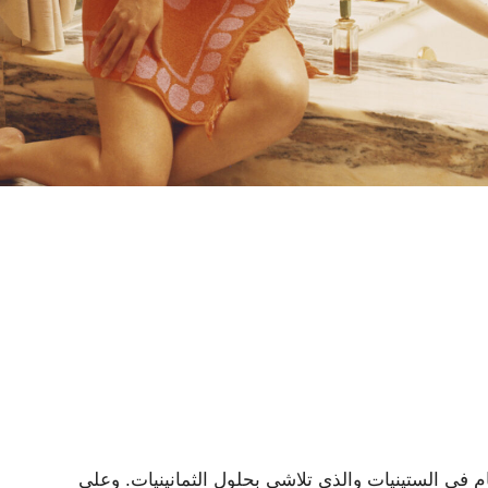
م في الستينيات والذي تلاشى بحلول الثمانينيات. وعلى