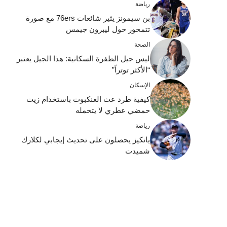
رياضة
بن سيمونز يثير شائعات 76ers مع صورة
تتمحور حول ليبرون جيمس
الصحة
ليس جيل الطفرة السكانية: هذا الجيل يعتبر
“الأكثر توتراً”
الإسكان
كيفية طرد عث العنكبوت باستخدام زيت
حمضي عطري لا يتحمله
رياضة
يانكيز يحصلون على تحديث إيجابي لكلارك
شميدت