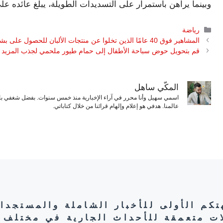
وبينما يراهن باستمرار على التسديدات الطويلة، يبلغ عائده على الاستثمار 30.15 بالمائ
التصنيفات
رياضة
المشاهير فوق 40 عامًا الذين تخلوا عن منتجات الألبان للحصول على بشرة متوهجة
قم بتحويل حوض سباحة الأطفال إلى حمام طيور ملحمي لجذب المزيد 
المكّي ساهل
اسمي سهيل وأنا محرر في آراء الإخبارية منذ خمس سنوات. بفضل شغفي بال
عالمنا. هدفي هو إعلام وإلهام قرائنا من خلال كتاباتي.
هتكم الأولى للأخبار الشاملة والمستجدا
ات متعمقة للأحداث الجارية في مختلف 