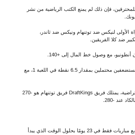
لمحترفين، فإن ذلك لم يمنع الكتب الرياضية من نشر
ونك.
FanDuel Spo احتمالات المباراة الأولى لنيكس ضد توتنهام ونيكس ضد ثاندر،
ير ضد كلا الفريقين.
إنهم أكبر المستضعفين بشكل كبير ضد الرعد، حيث افتتحوا كمستضعفين محتملين بمقدار 6.5 نقطة في اللعبة 1، مع
في احتمالات سلسلة نهائيات الدوري الاميركي للمحترفين الافتراضية، يمتلك فريق DraftKings فريق توتنهام هو -270
إنه خط افتتاحي جامح بالنظر إلى أن نيكس سيكون قد لعب أربع مباريات فقط في 23 يومًا بحلول الوقت الذي يبدأ