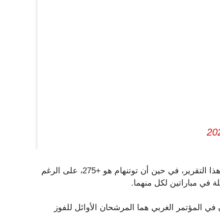
في هذه الأثناء، يمكن أن يكون الرعد عند -115 في وقت كتابة هذا التقرير، في حين أن توتنهام هو +275، على الرغم
 في مباراتين لكل منهما.
ي المؤتمر الغربي هما المرشحان الأوائل للفوز