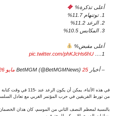
أعلى تذكرة%
1. توتنهام 11.7%
2. الرعد 11.2%
3. المكابس 10.5%
أعلى مقبض%
pic.twitter.com/phKJcHs6hU
1.…
– أخبار BetMGM (@BetMGMNews)
25 مايو 2026
من تورط الفريقين في حرب المؤتمر الغربي مع تعادل السلسلة
بالنسبة لمعظم النصف الثاني من الموسم، كان هذان الخصمان ف
بنهائيات الدوري الاميركي للمحترفين.