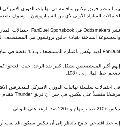
بينما ينتظر فريق نيكس منافسه في نهائيات الدوري الاميركي ل
احتمالات المباراة الأولى لأي من السيناريوهين – وسوف يصدم
نشر Oddsmakers في rtsbook
والمجموعة الساخنة بقيادة جالين برونسون هي المستضعف الكب
FanDuel لديه نيكس باعتباره المستضعف بـ 4.5 نقطة في سان أنطونيو، مع وصول خط المال إلى +140.
تضخم خط المال إلى +198.
مرشحًا مفضلاً على نيكس، في حين أن فريق Thunder يتقدم بالكاد عند -280.
نيكس +210 ضد توتنهام و +220 ضد الرعد على التوالي.