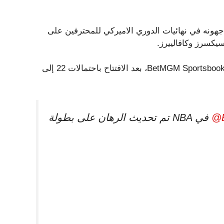
ونه في نهائيات الدوري الاميركي للمحترفين على
حاليًا، هم +225 للفوز بلقب الدوري الاميركي للمحترفين على BetMGM Sportsbook، بعد الافتتاح باحتمالات 22 إلى
@
تم تحديث الرهان على بطولة NBA في