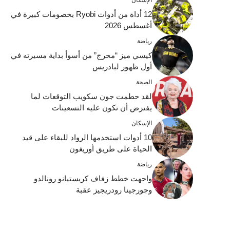
12 أداة من أدوات Ryobi بخصومات كبيرة في
أغسطس 2026
رياضة
كيسي ميز “محرج” من أسوأ بداية مسيرته في
أول ظهور لبادريس
الصحة
لقد حطمت جون سكويب التوقعات لما
يفترض أن تكون عليه التسعينات
الإسكان
10 أدوات استخدمها الرواد للبقاء على قيد
الحياة على طريق أوريغون
رياضة
واجهت خطط زفاف كريستيانو رونالدو
وجورجينا رودريجيز عقبة