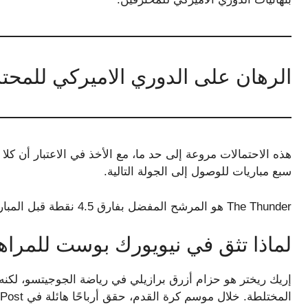
الرهان على الدوري الاميركي للمحت
هذه الاحتمالات مروعة إلى حد ما، مع الأخذ في الاعتبار أن كل
سبع مباريات للوصول إلى الجولة التالية.
The Thunder هو المرشح المفضل بفارق 4.5 نقطة قبل المباراة المحورية الخامسة ضد توتنهام مساء الثلاثاء.
لماذا تثق في نيويورك بوست للمراه
إريك ريختر هو حزام أزرق برازيلي في رياضة الجوجيتسو، لكنه ي