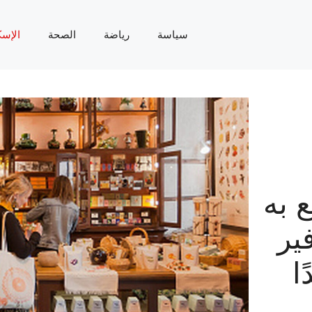
سياسة
رياضة
الصحة
الإسك
 به
ير
ا