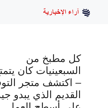
نتقل
لى
لمحتوى
كل مطبخ من
السبعينيات كان يتمتع
– اكتشف متجر التوف
القديم الذي يبدو جيدً
على أسطح العمل