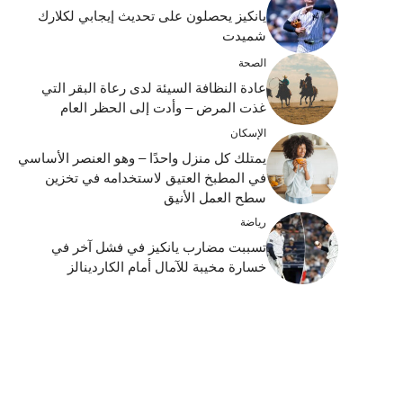
يانكيز يحصلون على تحديث إيجابي لكلارك
شميدت
الصحة
عادة النظافة السيئة لدى رعاة البقر التي
غذت المرض – وأدت إلى الحظر العام
الإسكان
يمتلك كل منزل واحدًا – وهو العنصر الأساسي
في المطبخ العتيق لاستخدامه في تخزين
سطح العمل الأنيق
رياضة
تسببت مضارب يانكيز في فشل آخر في
خسارة مخيبة للآمال أمام الكاردينالز