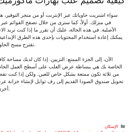
كيفية تصميم علب بهارات ماكورمي
سواء اشتريت حاوياتك عبر الإنترنت أو من متجر التوفير، ه
في منزلك. أولاً، كما سترى من خلال تصفح القوائم عبر ا
الأصلية. في هذه الحالة، عليك أن تقرر ما إذا كنت تريد الا
يمكنك إعادة استخدام المحتويات بإحدى هذه الطرق الإبداعية ل
نقترح مسح الحاويات بقطعة قماش نظيفة ورطبة لإزالة أي غبار وأوساخ.
الآن، إلى الجزء الممتع: التزيين. إذا كان لديك مساحة
الخاصة بك هي ببساطة عرض العلب على أسطح العمل الخاصة
من ثلاثة تكون ممتعة بشكل خاص للعين. ولكن إذا كنت تفضل شي
تحويل صندوق الصودا القديم إلى رف توابل لإنشاء خزانة عرض 
أخرى من تلك الحقبة لإضفاء الحيوية على المشاعر القديمة.
التصنيفات
الإسكان