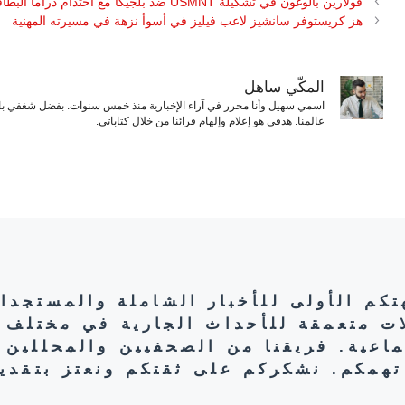
فولارين بالوغون في تشكيلة USMNT ضد بلجيكا مع احتدام دراما البطاقة الحمراء
هز كريستوفر سانشيز لاعب فيليز في أسوأ نزهة في مسيرته المهنية
المكّي ساهل
اسمي سهيل وأنا محرر في آراء الإخبارية منذ خمس سنوات. بفضل شغفي بال
عالمنا. هدفي هو إعلام وإلهام قرائنا من خلال كتاباتي.
هتكم الأولى للأخبار الشاملة والمستجدا
ات متعمقة للأحداث الجارية في مختلف 
تماعية. فريقنا من الصحفيين والمحللين 
تهمكم. نشكركم على ثقتكم ونعتز بتقديم