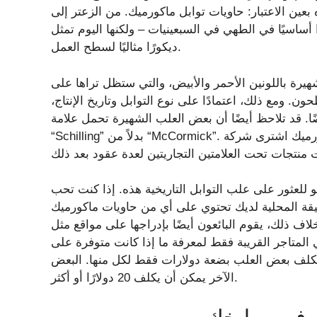
 بعين الاعتبار: حاويات توابل ماكورميك. من الزعتر إلى
أساسيًا في الطهي في السبعينيات – ولكنها اليوم تمثل
ديكورًا مثاليًا لسطح العمل.
شهيرة باللونين الأحمر والأبيض، والتي ستظل تراها على
. ومع ذلك، اعتمادًا على نوع التوابل وتاريخ الإنتاج،
ا. قد تلاحظ أيضًا أن بعض العلب الشهيرة تحمل علامة
“Schilling” بدلاً من “McCormick”. وذلك لأن ماكورميك اشترى شركة A. Schilling & Co.، وهي شركة توابل مقرها
لعثور على علب التوابل التاريخية هذه. إذا كنت تحب
عتيقة المحلية لديك تحتوي على أي من حاويات ماكورميك
يقوم البائعون أيضًا بإدراجها على مواقع مثل eBay وEtsy. ميزة واحدة لشرائها عبر
في المتاجر القريبة فقط لمعرفة ما إذا كانت متوفرة على
تكلف بعض العلب بضعة دولارات فقط لكل منها. البعض
الآخر يمكن أن يكلف 20 دولارًا أو أكثر.