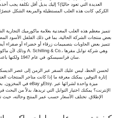
العديدة التي تعود حاليًا)؟ إليك بديل أقل تكلفة يجب أخذه
الكركم، كانت هذه العلب المستطيلة والمربعة الشكل عنصرًا 
تتميز معظم هذه العلب المعدنية بعلامة ماكورميك التجارية ال
بعض منتجات الشركة الحالية، بما في ذلك الفلفل الأسود المطحون
تتميز بعض الحاويات بتصميمات زرقاء أو خضراء أو صفراء أيضً
سان فرانسيسكو، في عام 1947 ولكنها باعت منتجات تحت العلامتين التجاريتين لعدة عقود بعد ذلك.
لحسن الحظ، ليس عليك السفر عبر الزمن إلى عصر الديسكو ل
إثارة التوفير، يمكنك معرفة ما إذا كانت متاجر المنتجات ال
في المخزون. بخلاف ذلك، 
الإنترنت؟ يمكنك اختيار التوابل التي تريدها، بدلاً من البحث 
الإطلاق. تختلف الأسعار حسب عمر المنتج وحالته، حيث 