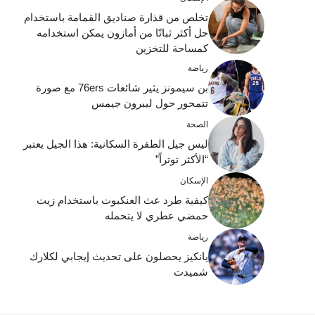
تخلص من قذارة صناديق القمامة باستخدام
حل أكثر ثباتًا من أمازون يمكن استخدامه
كمساحة للتخزين
رياضة
بن سيمونز يثير شائعات 76ers مع صورة
تتمحور حول ليبرون جيمس
الصحة
ليس جيل الطفرة السكانية: هذا الجيل يعتبر
“الأكثر توتراً”
الإسكان
كيفية طرد عث العنكبوت باستخدام زيت
حمضي عطري لا يتحمله
رياضة
يانكيز يحصلون على تحديث إيجابي لكلارك
شميدت