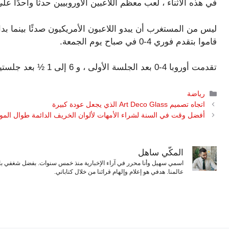
في هذه الأثناء ، لعب معظم اللاعبين الأوروبيين حدثًا واحدًا على الأقل من جولة d
قاموا بتقدم فوري 4-0 في صباح يوم الجمعة.
تقدمت أوروبا 4-0 بعد الجلسة الأولى ، و 6 إلى 1 ½ بعد جلستين و 9 ½ إلى 2 ½ بعد ثلاث جلسات.
التصنيفات
رياضة
اتجاه تصميم Art Deco Glass الذي يجعل عودة كبيرة
أفضل وقت في السنة لشراء الأمهات لألوان الخريف الدائمة طوال الم
المكّي ساهل
اسمي سهيل وأنا محرر في آراء الإخبارية منذ خمس سنوات. بفضل شغفي بال
عالمنا. هدفي هو إعلام وإلهام قرائنا من خلال كتاباتي.