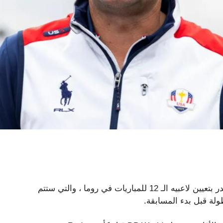
قبل عامين ، بعد ذلك ، قام قائد فريق كأس رايدر في كأس رايدر بتعيين لاعبيه الـ 12 للمباريات في روما ، والتي ستتم
طولة قبل بدء المسابقة.