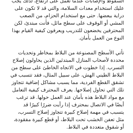
السقوط والإصابات عندما تعمل على ارتفاع، لذلك يجب
عليك استخدام معدات السلامة، والتي قد لا تكون على
دراية ببعضها. حتى مع استخدام الحزام، من الصعب
المشي أو الوقوف على سطح مائل، فأنت مبتدئ، لكن
المحترفين يخضعون للتدريب ويعرفون كيفية القيام بهذا
النوع من العمل بأمان.
تأتي الأسطح المصنوعة من البلاط بمخاطر وتحديات
محددة لأصحاب المنازل المبتدئين الذين يحاولون إصلاح
التسرب. إذا خطوت في الاتجاه الخاطئ على سطح من
البلاط الطيني الهش، على سبيل المثال، فقد تتسبب في
تشقق القطع الفردية، مما يسبب مشاكل إضافية تتجاوز
تلك التي تحاول إصلاحها. يعرف المحترف كيفية التعامل
مع مواد البلاط هذه بأمان عند العمل حولها. قد ترغب
أيضًا في الاتصال بمحترف إذا رأيت ضررًا كبيرًا قد
يتسبب في مهمة إصلاح كبيرة تتجاوز إصلاح التسرب،
مثل تعفن الخشب تحت البلاط، أو قطع كبيرة مفقودة،
أو شقوق متعددة في البلاط.