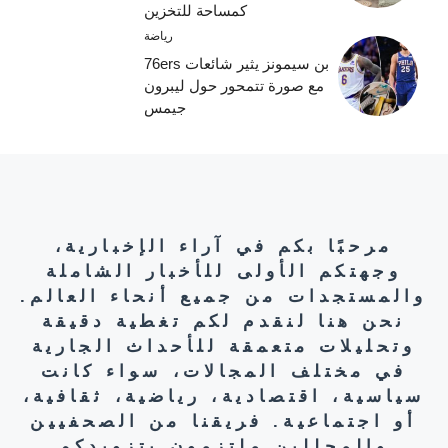
كمساحة للتخزين
رياضة
بن سيمونز يثير شائعات 76ers
مع صورة تتمحور حول ليبرون
جيمس
مرحبًا بكم في آراء الإخبارية،
وجهتكم الأولى للأخبار الشاملة
والمستجدات من جميع أنحاء العالم.
نحن هنا لنقدم لكم تغطية دقيقة
وتحليلات متعمقة للأحداث الجارية
في مختلف المجالات، سواء كانت
سياسية، اقتصادية، رياضية، ثقافية،
أو اجتماعية. فريقنا من الصحفيين
والمحللين ملتزمون بتزويدكم