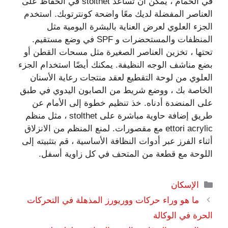
في الحمام ، يمكن أن تساعد stolthet في الحفاظ على
العناصر المفضلة لديك معًا واضحة كونترتوبك. استخدم
الجزء العلوي لعرض العناية بالبشرة اليومية مثل
المنظفات والمستحضرات و SPF في وضع مستقيم.
تحتها ، تخزين العناصر الصغيرة مثل مسحات القطن أو
بضع مناشف الوجه النظيفة. يمكنك أيضًا استخدام الجزء
العلوي من لوحة التقطيع لعقد منتجات رعاية الأسنان
الخاصة بك ، ووضع شريط من الصابون اليدوي في طبق
على المنضدة أدناه. خذ تنظيم خطوة إلى الأمام عن
طريق إضافة حاوية مباشرة على stolthet ، مثل منظم
ettori acrylic مع مقصورات. لمنع المنظم من الانزلاق
أثناء الفرز عبر أدوات النظافة الأساسية ، قم بتثبيته إلى
اللوحة مع قطعة من المتحف في كل زاوية أسفل.
التصنيفات
الإسكان
ما هو وراء حركات ووريورز المذهلة في التحركات
الحرة في الوكالة