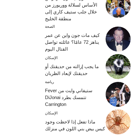
الأساس لسلالة ووريورز من
خلال جلب ستيف كاري إلى
منطقة الخليج
الصحة
كيف مات جون واين عن عمر
يناهز 72 عامًا؟ عائلته تواصل
القتال اليوم
الإسكان
ما يجب إزالته من حديقتك أو
حديقتك لإبعاد الظربان
رياضة
ستيفاني وايت من Fever
تتمسك بطرد DiJonai
Carrington
الإسكان
ماذا تفعل إذا لاحظت وجود
كيس بيض بني اللون في منزلك