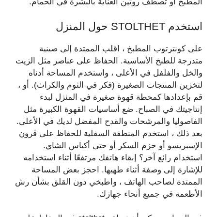
المطبخ أو تصطف روتين العناية بالبشرة في الحمام.
استخدم STOLTHET حول المنزل
على كونترتوب المطبخ ، اقلب الممتدة إلى صينية
متدرجة للطبخ الأساسية. الحفاظ على عناصر مثل الزيت
والخل والفلفل في الأعلى ، واستخدم المساحة أدناه
لتخزين المنتجات الصغيرة (فكر في الثوم والكراث). أو ،
قم بإعدادها كمحطة قهوة صغيرة في المنزل لبدء
إنتاجيتك في الصباح. ضع أساسيات القهوة الكبيرة مثل
الفاصوليا والمرشحات والقدح المفضل لديك في الأعلى.
بعد ذلك ، استخدم المنطقة السفلية للحفاظ على قرون
الإسبريسو أو حزم السكر أو حتى أكياس الشاي.
استخدام رائع آخر؟ إبقاء هاتفك مرتفعًا أثناء استخدامه
للإشارة إلى وصفة أثناء طهيها. احجز بعض المساحة
الممتدة لصاحب الهاتف ، واطبخي دون القلق بشأن رش
الأطعمة في جميع أنحاء جهازك.