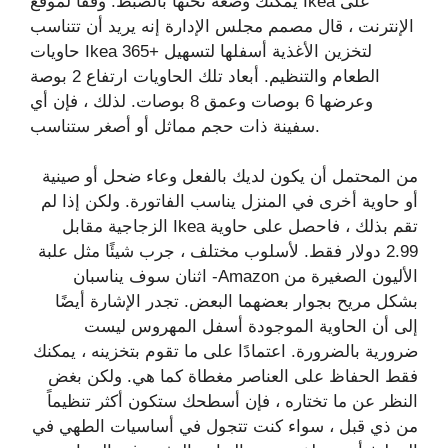
يمكنك وضعه تحتها بالضبط. وفقًا لموقع Ikea على
الإنترنت ، قال مصمم مجلس الإدارة إنه يريد أن تتناسب
حاويات Ikea 365+ لتخزين الأغذية أسفلها لتسهيل
الطعام والتنظيم. أبعاد تلك الحاويات ارتفاع 2 بوصة
وعرضها 6 بوصات وعمق 8 بوصات. لذلك ، فإن أي
سفينة ذات حجم مماثل أو أصغر ستناسب.
من المحتمل أن يكون لديك بالفعل وعاء ضحل أو صينية
أو حاوية أخرى في المنزل يناسب الفاتورة. ولكن إذا لم
تقم بذلك ، فاحصل على حاوية Ikea الزجاجية مقابل
2.99 دولار فقط. لأسلوب مختلف ، جرب شيئًا مثل علبة
الأليون الصغيرة من Amazon- اثنان سوف يناسبان
بشكل مريح بجوار بعضهما البعض. تجدر الإشارة أيضًا
إلى أن الحاوية الموجودة أسفل المهروس ليست
ضرورية بالضرورة. اعتمادًا على ما تقوم بتخزينه ، يمكنك
فقط الحفاظ على العناصر مغطاة كما هي. ولكن بغض
النظر عن ما تختاره ، فإن أسطحك ستكون أكثر تنظيماً
من ذي قبل ، سواء كنت تتجول في أساسيات الطهي في