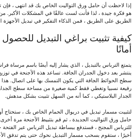
إذا لاحظت أن حامل ورق التواليت الخاص بك قد انتهى ، فإن 
هو فكرة جيدة ، لذا فأنت لست عالقًا في المشكلات الأكبر.
الطريق على الطريق ، فمن الذكاء التفكير في تبديل الأجهزة الت
كيفية تثبيت براغي التبديل للحصول 
أمانًا
يتمتع الترباس بالتبديل ، الذي يشار إليه أيضًا باسم مرساة فرا
ينتشر بعد دخول الجدران الجافة. تساعد هذه الأجنحة في توزي
سطح الحوائط الجافة التي يكون التمسك بها على اتصال. هذا 
رفيعة نسبيا وتغطي فقط كمية صغيرة من مساحة سطح الجدار ال
الجدار البلاستيكي ، كما أنه من السهل تثبيت بشكل مدهش.
لتثبيت مسمار تبديل في دريوال الحمام الخاص بك ، ستحتاج أولا
حامل ورق التواليت الجديدة ، ثم قم بتثبيط الأجنحة مرة أخرى
للترباس المجنح ، فستدفع ببساطة تبديل الترباس عبر الفتحة 
أخيرًا ، ستقوم بسحب مسمار التبديل نحوك حتى يتم تدفق الأ