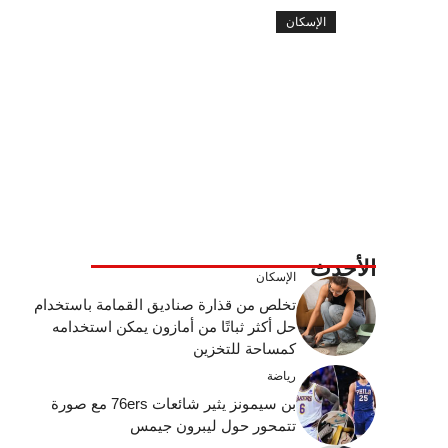
الإسكان
الأحدث
الإسكان
تخلص من قذارة صناديق القمامة باستخدام
حل أكثر ثباتًا من أمازون يمكن استخدامه
كمساحة للتخزين
رياضة
بن سيمونز يثير شائعات 76ers مع صورة
تتمحور حول ليبرون جيمس