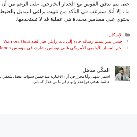
حتى يتم تدفق القوس مع الجدار الخارجي. على الرغم من أن ه
ما ، إلا أنك سترغب في التأكد من تثبيت براغي التبديل بالضبط 
يحتوي على مسامير محددة هي عملية قد لا تستخدمها.
التصنيفات
الإسكان
جيمي بتلر يسلم رسالة حادة إلى بات رايلي قبل لعبة Warriors Heat
نجم المسار الأولمبي الأمريكي غابي توماس يشارك في مؤسس Kaviva Spencer McManes
المكّي ساهل
اسمي سهيل وأنا محرر في آراء الإخبارية منذ خمس سنوات. بفضل شغفي بال
عالمنا. هدفي هو إعلام وإلهام قرائنا من خلال كتاباتي.