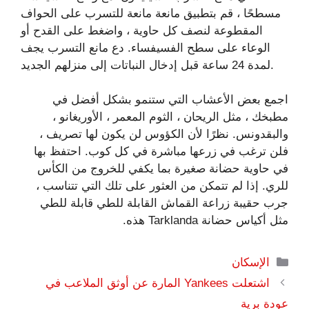
مسطحًا ، قم بتطبيق مانعة مانعة للتسرب على الحواف
المقطوعة لنصف كل حاوية ، واضغط على القدح أو
الوعاء على سطح الفسيفساء. دع مانع التسرب يجف
لمدة 24 ساعة قبل إدخال النباتات إلى منزلهم الجديد.
اجمع بعض الأعشاب التي ستنمو بشكل أفضل في
مطبخك ، مثل الريحان ، الثوم المعمر ، الأوريغانو ،
والبقدونس. نظرًا لأن الكؤوس لن يكون لها تصريف ،
فلن ترغب في زرعها مباشرة في كل كوب. احتفظ بها
في حاوية حضانة صغيرة بما يكفي للخروج من الكأس
للري. إذا لم تتمكن من العثور على تلك التي تتناسب ،
جرب حقيبة زراعة القماش القابلة للطي قابلة للطي
مثل أكياس حضانة Tarklanda هذه.
التصنيفات
الإسكان
اشتعلت Yankees المارة عن أوثق الملاعب في
عودة برية