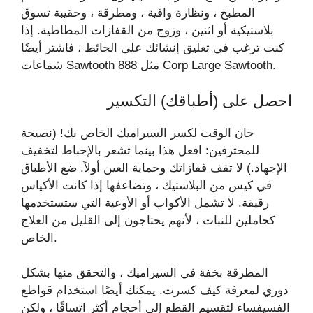
المطبخ ، ونظارة واقية ، ومطرقة ، وحقيبة تسوق
بلاستيكية أو اثنين ، وزوج من القفازات المطاطية. إذا
كنت ترغب في تعليق إنشائك على الحائط ، فاشتر أيضًا
شماعات Sawtooth مثل 888 Corp Large Sawtooth.
احصل على (أطباقك) التكسير
حان الوقت لكسر السيراميك الخاص بك! (نصيحة
للمحترفين: افعل هذا بينما تشعر بالإحباط لتخفيف
الإجهاد.) لا تقف قفازاتك وحماية العين أولاً. ضع الأطباق
في كيس من البلاستيك ، وتضاعفها إذا كانت الأكياس
رقيقة. لا تشمل الأكواب أو الأوعية التي ستستخدمها
كحاملين للنبات ، لأنهم يحتاجون إلى القليل من العلاج
الخاص.
المطرقة بخفة في السيراميك ، والتحقق منها بشكل
دوري لمعرفة كيف كسرت. يمكنك أيضًا استخدام قواطع
الفسيفساء لتقسيم القطع إلى أحجام أكثر اتساقًا ، ولكن