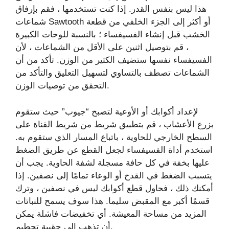
هذا ليس بنفس القدر. إذا كنت تستخدمها ، فقم بإرفاق
شماعات Sawtooth أو أكثر إلى الجزء الخلفي من قطعة
الخشب قبل إنشاء الفسيفساء ؛ بالنسبة للوحات الكبيرة
، قم بتوصيل اثنين على الأقل من الشماعات ، لأن
الفسيفساء نفسها ستضيف الكثير من الوزن. تأكد من أن
الشماعات تصطف بالتساوي لتسهيل التعليق والتأكد من
التحقق من توصيات الوزن.
لإعداد أكوابك أو الأوعية لتصبح “جيوب” حيث ستقوم
بزرع الأعشاب ، قم بتطبيق شريط من شريط القناة على
السطح الخارجي للحاوية ، باتباع المسار الذي ستقوم به.
استخدم أداة الفسيفساء لجعل القطع عن طريق الضغط
عليها بخفة في كل حافة مسجلة لشفة الحاوية. يجب أن
يتسبب الضغط في القدح أو الوعاء تمامًا إلى نصفين. إذا
أمكنك ذلك ، فحاول قطع أكوابك ليس في نصفين ، وترك
قسمًا أكبر مع المقبض سليما. هذا سوف يسمح للنباتات
المزيد من مساحة المعيشة. أي تخفيضات فاشلة يمكن
أن تذهب إلى حقيبة تحطيم.