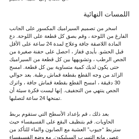
اللمسات النهائية
اسخر من تصميم السيراميك المكسور على الجانب
الفارغ من اللوحة ، وقم بصق كل قطعة على اللوحة. دع
المادة اللاصقة جافة وعلاج لمدة 24 ساعة على الأقل
قبل الحشو. بأيدي قفاز ، احصل على حفنة صغيرة من
الجص الرطب ، وتشويهها بين كل قطعة من السيراميك
حتى يكون لديك كمية متساوية بين كل قطعة. امسح
الزائد من وجه القطع بقطعة قماش رطبة. بعد حوالي
30 دقيقة ، امسح القطع بقطعة قماش جافة ، واترك
الجص ينتهي من التجفيف. إنها ليست فكرة سيئة أن
تمنحها 24 ساعة لتصلبها.
بعد ذلك ، قم بإعداد الأسطح التي ستقوم بربط
الحاويات. قم بتنظيف البقع على الفسيفساء حيث
ستربط “جيوب” العشبة مع الصابون والماء للتأكد من
عصي مانع التسرب السيليكون. مع وضع الفسيفساء