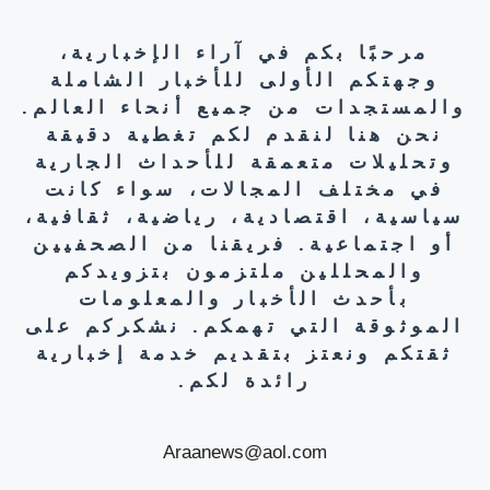
مرحبًا بكم في آراء الإخبارية،
وجهتكم الأولى للأخبار الشاملة
والمستجدات من جميع أنحاء العالم.
نحن هنا لنقدم لكم تغطية دقيقة
وتحليلات متعمقة للأحداث الجارية
في مختلف المجالات، سواء كانت
سياسية، اقتصادية، رياضية، ثقافية،
أو اجتماعية. فريقنا من الصحفيين
والمحللين ملتزمون بتزويدكم
بأحدث الأخبار والمعلومات
الموثوقة التي تهمكم. نشكركم على
ثقتكم ونعتز بتقديم خدمة إخبارية
رائدة لكم.
Araanews@aol.com