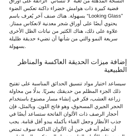
النسخة المذهلة من لعبة “لا تنساني” الزائفة على أوراق
فضية كبيرة ذات هوامش خضراء داكنة تعكس الضوء
بسهولة. هناك صنف آخر يُعرف باسم “Looking Glass”
يحتوي أيضًا على أوراق شجر معدنية لانعكاس ممتاز.
علاوة على ذلك، هناك الكثير من نباتات الظل الأخرى
سريعة النمو والتي من شأنها أن تضيء حديقة ظليلة
بسهولة.
إضافة ميزات الحديقة العاكسة والمناظر
الطبيعية
سيساعد اختيار مواد تنسيق الحدائق المناسبة على تفتيح
ذلك الجزء المظلم من حديقتك بصريًا. بدلًا من محاولة
زراعة العشب، فكر في إنشاء مسار مصنوع باستخدام
الحجر الجيري المسحوق، وهو فاتح اللون. وبالمثل، فإن
أحجار الرصف ذات الألوان الفاتحة ستساعد أيضًا في
جذب الأنظار وجعل الفناء بأكمله يبدو أقل قتامة. يجب
أن تعلم أنه في حين أن الألوان الداكنة سوف تمتص