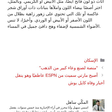
أثاث ذو لون فاتح أيضًا، مثل الأبيض أو الكريمي. وبالمثل،
اختر أصصًا بيضاء اللون واملأها بنباتات ذات أوراق شجر
عاكسة أو تلك التي تحتوي على زهور زاهية بظلال من
اللون الأصفر أو الأبيض أو الوردي. وأخيرًا، لا تنس
الأضواء الشمسية لإضفاء وهج دافئ جميل في المساء.
التصنيفات
الإسكان
“منصة لصنع وعاء كبير من الذهب”
أصبح مارتي سميث من ESPN عاطفيًا وهو ينقل
أخبار وفاة كايل بوش
المكّي ساهل
اسمي سهيل وأنا محرر في آراء الإخبارية منذ خمس سنوات. بفضل
شغفي بالصحافة والحقيقة، أسعى لتقديم تحليلات دقيقة وتقارير