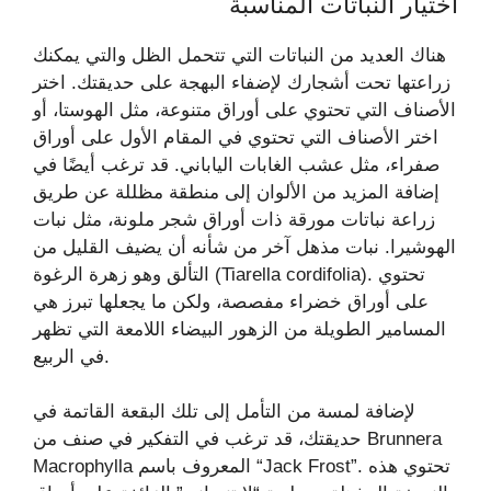
اختيار النباتات المناسبة
هناك العديد من النباتات التي تتحمل الظل والتي يمكنك
زراعتها تحت أشجارك لإضفاء البهجة على حديقتك. اختر
الأصناف التي تحتوي على أوراق متنوعة، مثل الهوستا، أو
اختر الأصناف التي تحتوي في المقام الأول على أوراق
صفراء، مثل عشب الغابات الياباني. قد ترغب أيضًا في
إضافة المزيد من الألوان إلى منطقة مظللة عن طريق
زراعة نباتات مورقة ذات أوراق شجر ملونة، مثل نبات
الهوشيرا. نبات مذهل آخر من شأنه أن يضيف القليل من
التألق وهو زهرة الرغوة (Tiarella cordifolia). تحتوي
على أوراق خضراء مفصصة، ولكن ما يجعلها تبرز هي
المسامير الطويلة من الزهور البيضاء اللامعة التي تظهر
في الربيع.
لإضافة لمسة من التأمل إلى تلك البقعة القاتمة في
حديقتك، قد ترغب في التفكير في صنف من Brunnera
Macrophylla المعروف باسم “Jack Frost”. تحتوي هذه