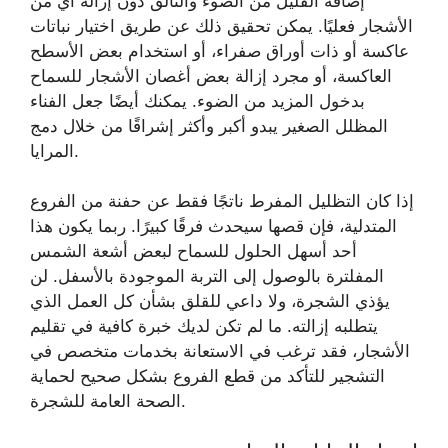
إضافة القليل من الضوء والتألق دون إزالة أي من
الأشجار فعليًا. يمكن تحقيق ذلك عن طريق اختيار نباتات
عاكسة أو ذات أوراق صفراء، أو استخدام بعض الأسطح
العاكسة، أو مجرد إزالة بعض أغصان الأشجار للسماح
بدخول المزيد من الضوء. يمكنك أيضًا جعل الفناء
المظلل الصغير يبدو أكبر وأكثر إشراقًا من خلال دمج
المرايا.
إذا كان التظليل المفرط ناتجًا فقط عن حفنة من الفروع
المتدلية، فإن قصها سيحدث فرقًا كبيرًا. ربما يكون هذا
أحد أسهل الحلول للسماح لبعض أشعة الشمس
المفلترة بالوصول إلى التربة الموجودة بالأسفل. لن
يؤذي الشجرة، ولا داعي للقلق بشأن كل العمل الذي
يتطلبه إزالته. ما لم تكن لديك خبرة كافية في تقليم
الأشجار، فقد ترغب في الاستعانة بخدمات متخصص في
التشجير للتأكد من قطع الفروع بشكل صحيح لحماية
الصحة العامة للشجرة.